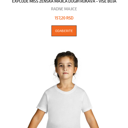
EXPLODE MISS ŽENSKA MAJICA DUGIH RUKAVA - VIŠE BOJA
RADNE MAJICE
157,20 RSD
ODABERITE