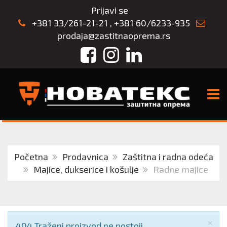
Prijavi se
+381 33/261-21-21
,
+381 60/6233-935
prodaja@zastitnaoprema.rs
Facebook
Instagram
LinkedIn
TOGG
Početna
Prodavnica
Zaštitna i radna odeća
Majice, dukserice i košulje
Radne majice
Zat
×
Obaveštenje
404 Traženi proizvod ne postoji.