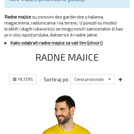
Radne majice
su osnovni deo garderobe u halama,
magacinima, radionicama i na terenu. U ponudi su modeli
kratkih i dugih rukava koji se mogu nositi samostalno ili kao
prvi sloj ispod prsluka, dukserice ili radne jakne.
Kako odabrati radne majice za vaš tim (otvori)
RADNE MAJICE
Sortiraj po
FILTERS
Cena proizvoda