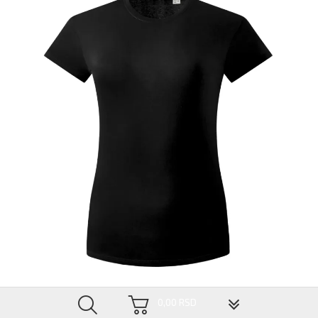
EXPLODE TERRA LADY ŽENSKA MAJICA KRATAK RUKAV
▼
0,00 RSD
RADNE MAJICE