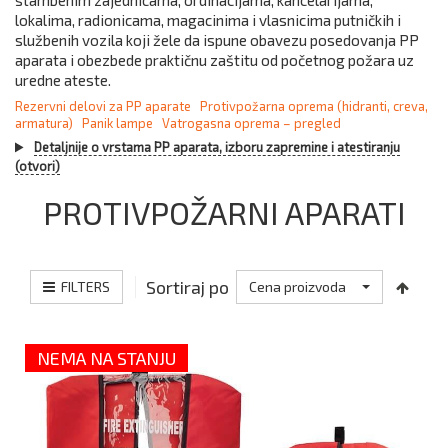
stambenim zajednicama, ordinacijama, kancelarijama,
lokalima, radionicama, magacinima i vlasnicima putničkih i
službenih vozila koji žele da ispune obavezu posedovanja PP
aparata i obezbede praktičnu zaštitu od početnog požara uz
uredne ateste.
Rezervni delovi za PP aparate
Protivpožarna oprema (hidranti, creva,
armatura)
Panik lampe
Vatrogasna oprema – pregled
Detaljnije o vrstama PP aparata, izboru zapremine i atestiranju
(otvori)
PROTIVPOŽARNI APARATI
Sortiraj po
FILTERS
Cena proizvoda
NEMA NA STANJU