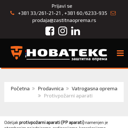
Prijavi se
+381 33/261-21-21
,
+381 60/6233-935
prodaja@zastitnaoprema.rs
Facebook
Instagram
LinkedIn
TOGG
Početna
Prodavnica
Vatrogasna oprema
Protivpožarni aparati
Odeljak
protivpožarni aparati (PP aparati)
namenjen je