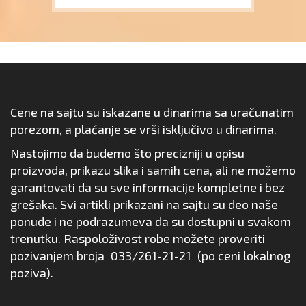
Cene na sajtu su iskazane u dinarima sa uračunatim
porezom, a plaćanje se vrši isključivo u dinarima.
Nastojimo da budemo što precizniji u opisu
proizvoda, prikazu slika i samih cena, ali ne možemo
garantovati da su sve informacije kompletne i bez
grešaka. Svi artikli prikazani na sajtu su deo naše
ponude i ne podrazumeva da su dostupni u svakom
trenutku. Raspoloživost robe možete proveriti
pozivanjem broja
033/261-21-21
(po ceni lokalnog
poziva).