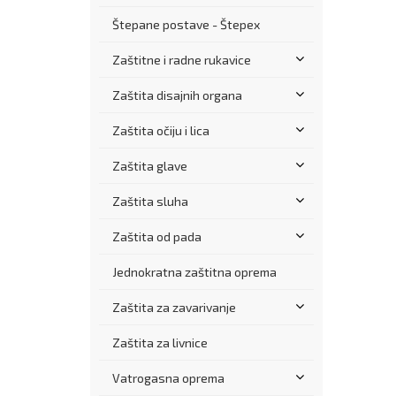
Štepane postave - Štepex
Zaštitne i radne rukavice
Zaštita disajnih organa
Zaštita očiju i lica
Zaštita glave
Zaštita sluha
Zaštita od pada
Jednokratna zaštitna oprema
Zaštita za zavarivanje
Zaštita za livnice
Vatrogasna oprema