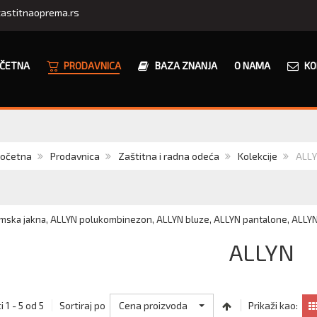
astitnaoprema.rs
ČETNA
PRODAVNICA
BAZA ZNANJA
O NAMA
KO
očetna
Prodavnica
Zaštitna i radna odeća
Kolekcije
ALL
mska jakna, ALLYN polukombinezon, ALLYN bluze, ALLYN pantalone, ALLYN m
ALLYN
Cena proizvoda
 1 - 5 od 5
Sortiraj po
Prikaži kao: