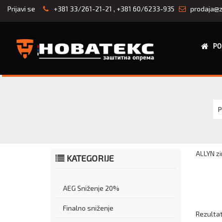
Prijavi se
+381 33/261-21-21
,
+381 60/6233-935
prodaja@z
PO
P
ALLYN zi
KATEGORIJE
AEG Sniženje 20%
Finalno sniženje
Rezultati