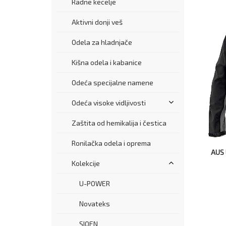
Radne kecelje
Aktivni donji veš
Odela za hladnjače
Kišna odela i kabanice
Odeća specijalne namene
Odeća visoke vidljivosti
Zaštita od hemikalija i čestica
Ronilačka odela i oprema
AUS 
Kolekcije
U-POWER
Novateks
SIOEN