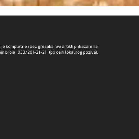
e kompletne i bez grešaka. Svi artikli prikazani na
em broja
033/261-21-21
(po ceni lokalnog poziva).