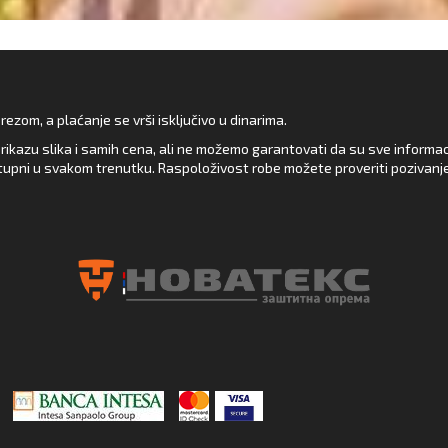
zom, a plaćanje se vrši isključivo u dinarima.
rikazu slika i samih cena, ali ne možemo garantovati da su sve informacij
upni u svakom trenutku. Raspoloživost robe možete proveriti pozivanj