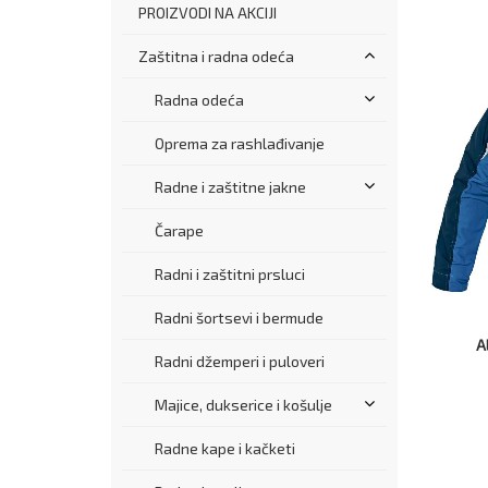
PROIZVODI NA AKCIJI
Zaštitna i radna odeća
Radna odeća
Oprema za rashlađivanje
Radne i zaštitne jakne
Čarape
Radni i zaštitni prsluci
Radni šortsevi i bermude
A
Radni džemperi i puloveri
Majice, dukserice i košulje
Radne kape i kačketi