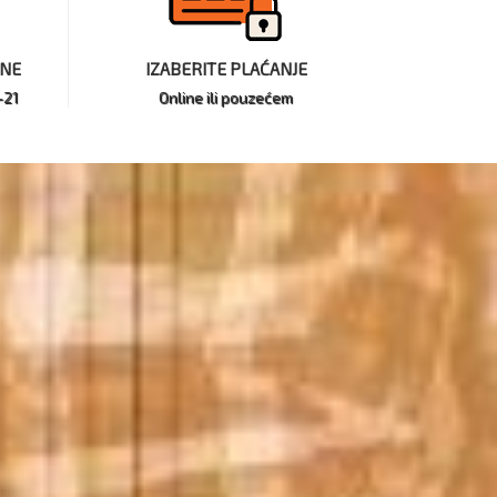
INE
IZABERITE PLAĆANJE
-21
Online ili pouzećem