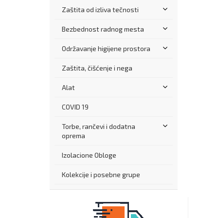
Zaštita od izliva tečnosti
Bezbednost radnog mesta
Održavanje higijene prostora
Zaštita, čišćenje i nega
Alat
COVID 19
Torbe, rančevi i dodatna
oprema
Izolacione Obloge
Kolekcije i posebne grupe