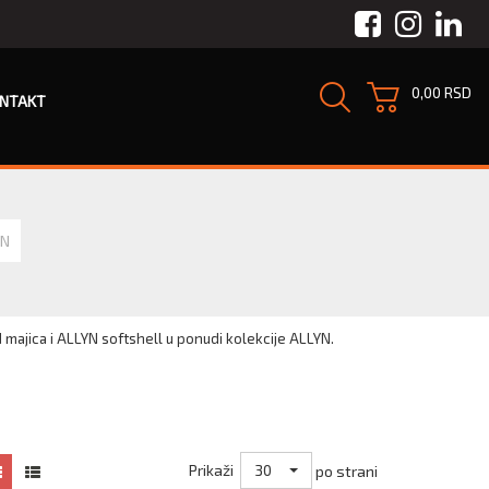
Facebook
Instagra
Link
0,00 RSD
NTAKT
YN
ajica i ALLYN softshell u ponudi kolekcije ALLYN.
30
Prikaži
po strani