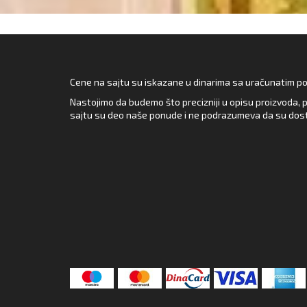
Cene na sajtu su iskazane u dinarima sa uračunatim pore
Nastojimo da budemo što precizniji u opisu proizvoda, p
sajtu su deo naše ponude i ne podrazumeva da su dost