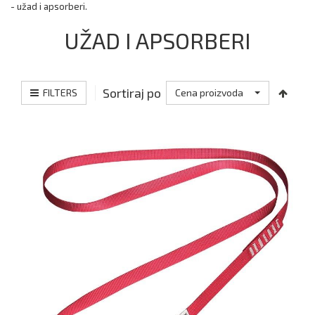
- užad i apsorberi.
UŽAD I APSORBERI
Sortiraj po
FILTERS
Cena proizvoda