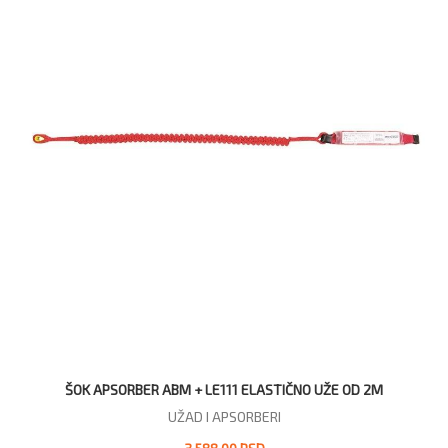
ŠOK APSORBER ABM + LE111 ELASTIČNO UŽE OD 2M
UŽAD I APSORBERI