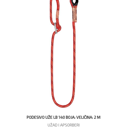
PODESIVO UŽE LB 140 BOJA: VELIČINA: 2 M
UŽAD I APSORBERI