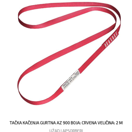
TAČKA KAČENJA GURTNA AZ 900 BOJA: CRVENA VELIČINA: 2 M
UŽAD I APSORBERI