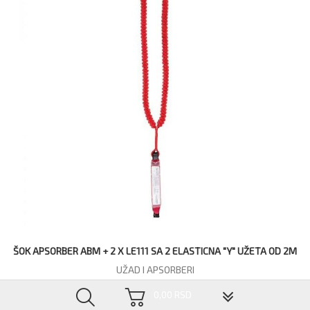
ŠOK APSORBER ABM + 2 X LE111 SA 2 ELASTICNA "Y" UŽETA OD 2M
UŽAD I APSORBERI
4.620,00 RSD
▼
0,00 RSD