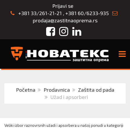
Prijavi se
+381 33/261-21-21
,
+381 60/6233-935
prodaja@zastitnaoprema.rs
Facebook
Instagram
LinkedIn
TOGG
Početna
Prodavnica
Zaštita od pada
Užad i apsorberi
Veliki izbor raznovrsnih užadi i apsorbera u našoj ponudi u kategoriji