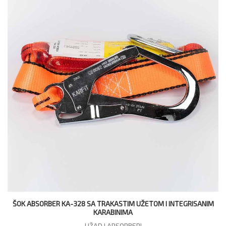
ŠOK ABSORBER KA-328 SA TRAKASTIM UŽETOM I INTEGRISANIM
KARABINIMA
UŽAD I APSORBERI