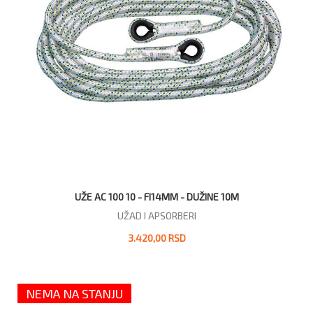
UŽE AC 100 10 - FI14MM - DUŽINE 10M
UŽAD I APSORBERI
3.420,00 RSD
NEMA NA STANJU