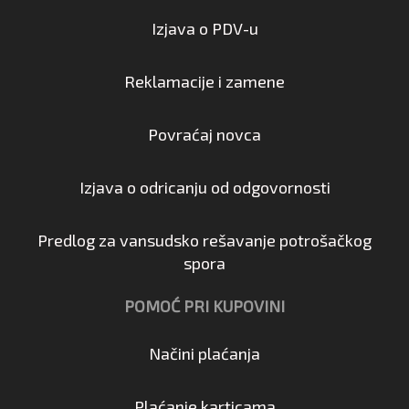
Izjava o PDV-u
Reklamacije i zamene
Povraćaj novca
Izjava o odricanju od odgovornosti
Predlog za vansudsko rešavanje potrošačkog
spora
POMOĆ PRI KUPOVINI
Načini plaćanja
Plaćanje karticama