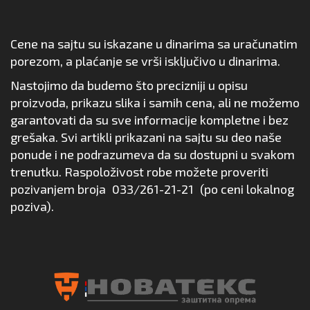
Cene na sajtu su iskazane u dinarima sa uračunatim
porezom, a plaćanje se vrši isključivo u dinarima.
Nastojimo da budemo što precizniji u opisu
proizvoda, prikazu slika i samih cena, ali ne možemo
garantovati da su sve informacije kompletne i bez
grešaka. Svi artikli prikazani na sajtu su deo naše
ponude i ne podrazumeva da su dostupni u svakom
trenutku. Raspoloživost robe možete proveriti
pozivanjem broja
033/261-21-21
(po ceni lokalnog
poziva).