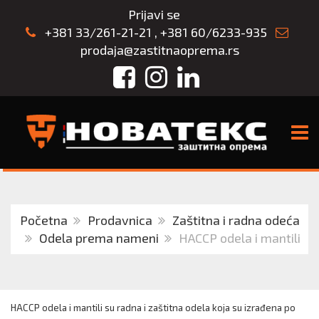
Prijavi se
+381 33/261-21-21
,
+381 60/6233-935
prodaja@zastitnaoprema.rs
Facebook
Instagram
LinkedIn
TOGG
Početna
Prodavnica
Zaštitna i radna odeća
Odela prema nameni
HACCP odela i mantili
HACCP odela i mantili su radna i zaštitna odela koja su izrađena po