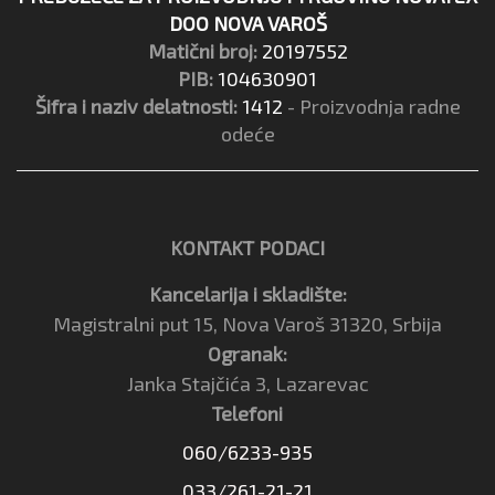
DOO NOVA VAROŠ
Matični broj:
20197552
PIB:
104630901
Šifra i naziv delatnosti:
1412
- Proizvodnja radne
odeće
KONTAKT PODACI
Kancelarija i skladište:
Magistralni put 15, Nova Varoš 31320, Srbija
Ogranak:
Janka Stajčića 3, Lazarevac
Telefoni
060/6233-935
033/261-21-21