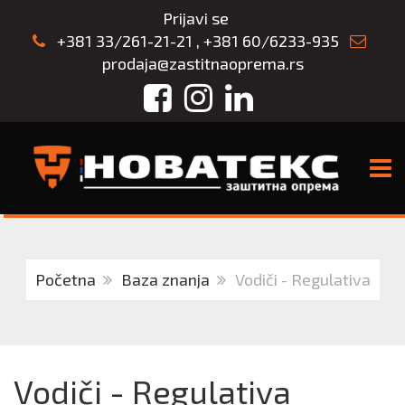
Prijavi se
+381 33/261-21-21
,
+381 60/6233-935
prodaja@zastitnaoprema.rs
Facebook
Instagram
LinkedIn
TOGG
Početna
Baza znanja
Vodiči - Regulativa
Vodiči - Regulativa