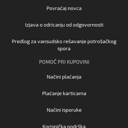
Povraćaj novca
Izjava o odricanju od odgovornosti
Predlog za vansudsko rešavanje potrošačkog
spora
POMOĆ PRI KUPOVINI
Načini plaćanja
Plaćanje karticama
Načini isporuke
Korisnička podrška