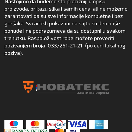
Nastojimo da budemo što precizniji u opisu
proizvoda, prikazu slika i samih cena, ali ne možemo
garantovati da su sve informacije kompletne i bez
grešaka. Svi artikli prikazani na sajtu su deo naše
ponude i ne podrazumeva da su dostupni u svakom
trenutku. Raspoloživost robe možete proveriti
pozivanjem broja
033/261-21-21
(po ceni lokalnog
poziva).