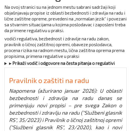
Na ovoj stranici su na jednom mestu sabrani sadržaji koji
objašnjavaju propise iz oblasti bezbednosti i zdravlja na radu i
lične zaštitne opreme, prevedeni na „normalan jezik“ i povezani
sa stvarnim situacijama u kojima poslodavac i zaposleni treba
da primene regulativu u praksi.
vodiči regulativa, bezbednost i zdravlje na radu zakon,
pravilnik o ličnoj zaštitnoj opremi, obaveze poslodavca,
procena rizika na radnom mestu, lična zaštitna oprema prema
propisima, primena regulative u praksi
▸ Prikaži vodič i odgovore na česta pitanja o regulativi
Pravilnik o zaštiti na radu
Napomena (ažurirano januar 2026): U oblasti
bezbednosti i zdravlja na radu danas se
primenjuju novi propisi – pre svega Zakon o
bezbednosti i zdravlju na radu ("Službeni glasnik
RS", 35/2023) i Pravilnik o ličnoj zaštitnoj opremi
("Službeni glasnik RS", 23/2020), kao i novi