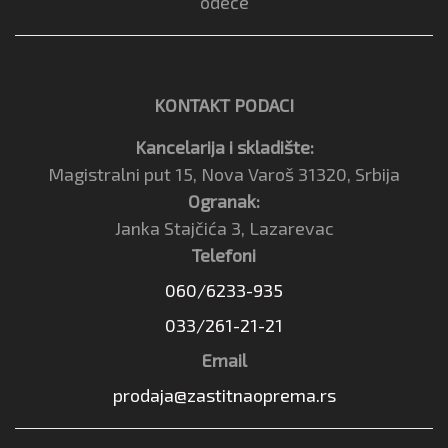
odeće
KONTAKT PODACI
Kancelarija i skladište:
Magistralni put 15, Nova Varoš 31320, Srbija
Ogranak:
Janka Stajčića 3, Lazarevac
Telefoni
060/6233-935
033/261-21-21
Email
prodaja@zastitnaoprema.rs