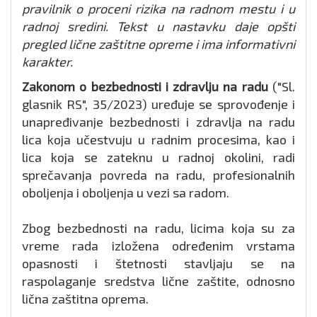
pravilnik o proceni rizika na radnom mestu i u
radnoj sredini. Tekst u nastavku daje opšti
pregled lične zaštitne opreme i ima informativni
karakter.
Zakonom o bezbednosti i zdravlju na radu
("Sl.
glasnik RS", 35/2023) uređuje se sprovođenje i
unapređivanje bezbednosti i zdravlja na radu
lica koja učestvuju u radnim procesima, kao i
lica koja se zateknu u radnoj okolini, radi
sprečavanja povreda na radu, profesionalnih
oboljenja i oboljenja u vezi sa radom.
Zbog bezbednosti na radu, licima koja su za
vreme rada izložena određenim vrstama
opasnosti i štetnosti stavljaju se na
raspolaganje sredstva lične zaštite, odnosno
lična zaštitna oprema.