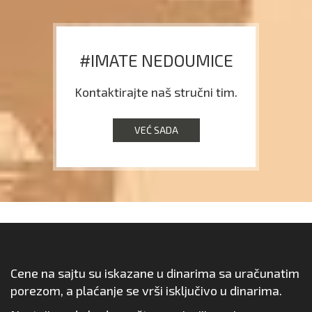
#IMATE NEDOUMICE
Kontaktirajte naš stručni tim.
VEĆ SADA
Cene na sajtu su iskazane u dinarima sa uračunatim
porezom, a plaćanje se vrši isključivo u dinarima.