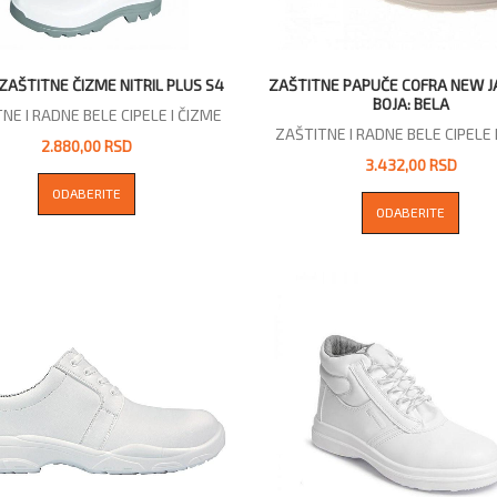
ZAŠTITNE ČIZME NITRIL PLUS S4
ZAŠTITNE PAPUČE COFRA NEW J
BOJA: BELA
NE I RADNE BELE CIPELE I ČIZME
ZAŠTITNE I RADNE BELE CIPELE 
2.880,00 RSD
3.432,00 RSD
ODABERITE
ODABERITE