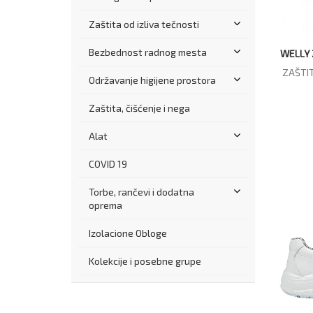
Zaštita od izliva tečnosti
Bezbednost radnog mesta
WELLY 
ZAŠTIT
Održavanje higijene prostora
Zaštita, čišćenje i nega
Alat
COVID 19
Torbe, rančevi i dodatna
oprema
Izolacione Obloge
Kolekcije i posebne grupe