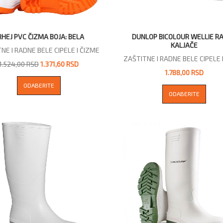
RHEJ PVC ČIZMA BOJA: BELA
DUNLOP BICOLOUR WELLIE R
KALJAČE
NE I RADNE BELE CIPELE I ČIZME
ZAŠTITNE I RADNE BELE CIPELE 
1.524,00 RSD
1.371,60 RSD
1.788,00 RSD
ODABERITE
ODABERITE