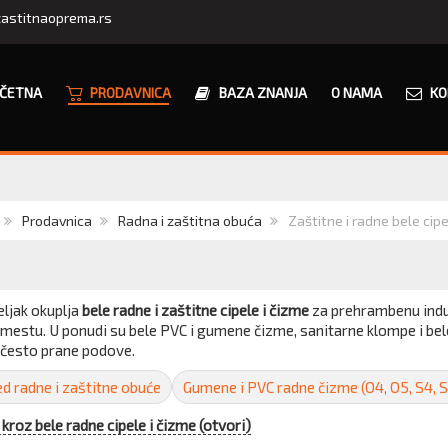
astitnaoprema.rs
ČETNA
PRODAVNICA
BAZA ZNANJA
O NAMA
KO
Prodavnica
Radna i zaštitna obuća
Zaštitne i radne bele cipe
eljak okuplja
bele radne i zaštitne cipele i čizme
za prehrambenu indus
mestu. U ponudi su bele PVC i gumene čizme, sanitarne klompe i bel
 često prane podove.
d radne i zaštitne obuće
Gumene i PVC radne čizme (O4, O5, S4, 
 kroz bele radne cipele i čizme (otvori)