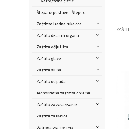
Vatrogasne čizme
Štepane postave - Štepex
Zaštitne i radne rukavice
ZAŠTIT
Zaštita disajnih organa
Zaštita očiju i lica
Zaštita glave
Zaštita sluha
Zaštita od pada
Jednokratna zaštitna oprema
Zaštita za zavarivanje
Zaštita za livnice
Vatrogasna oprema