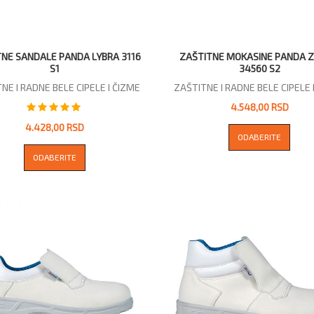
NE SANDALE PANDA LYBRA 3116
ZAŠTITNE MOKASINE PANDA 
S1
34560 S2
NE I RADNE BELE CIPELE I ČIZME
ZAŠTITNE I RADNE BELE CIPELE 
4.548,00 RSD
4.428,00 RSD
ODABERITE
ODABERITE