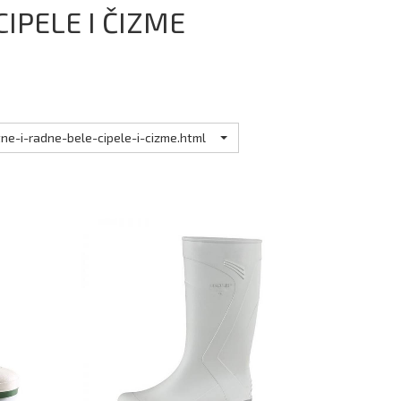
CIPELE I ČIZME
e-i-radne-bele-cipele-i-cizme.html