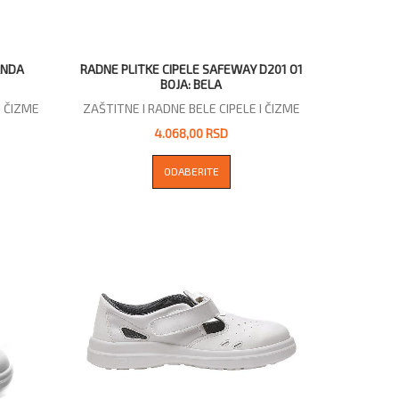
ANDA
RADNE PLITKE CIPELE SAFEWAY D201 O1
BOJA: BELA
I ČIZME
ZAŠTITNE I RADNE BELE CIPELE I ČIZME
4.068,00 RSD
ODABERITE