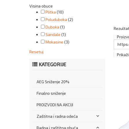
Visina obuce
Plitka
(10)
Poluduboka
(2)
Duboka
(1)
Rezultat
Sandale
(1)
Proizv
Mokasine
(3)
https
Resetuj
Prikaži
KATEGORIJE
AEG Sniženje 20%
Finalno sniženje
PROIZVODI NA AKCIJI
Zaštitna i radna odeća
Radna i zaštitna obuća