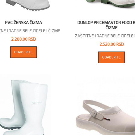
PVC ŽENSKA ČIZMA
DUNLOP PRICEMASTOR FOOD 
ČIZME
NE I RADNE BELE CIPELE I ČIZME
ZAŠTITNE I RADNE BELE CIPELE 
2.280,00 RSD
2.520,00 RSD
ODABERITE
ODABERITE