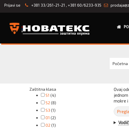
Prijavi se
+381 33/261-21-21
,
+381 60/6233-935
prodaja@z
PO
Početna
Zaštitna klasa
Ovaj od
jednom 
S1
(4)
mokre i
S2
(8)
S3
(1)
Pregle
O1
(2)
Vodič
O2
(1)