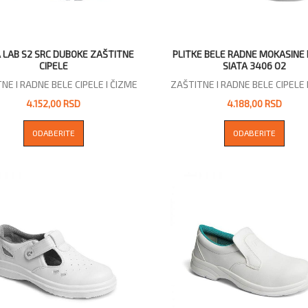
 LAB S2 SRC DUBOKE ZAŠTITNE
PLITKE BELE RADNE MOKASINE
CIPELE
SIATA 3406 O2
NE I RADNE BELE CIPELE I ČIZME
ZAŠTITNE I RADNE BELE CIPELE 
4.152,00 RSD
4.188,00 RSD
ODABERITE
ODABERITE