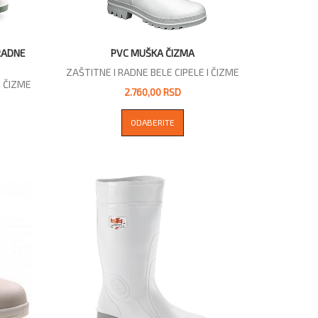
RADNE
PVC MUŠKA ČIZMA
ZAŠTITNE I RADNE BELE CIPELE I ČIZME
I ČIZME
2.760,00 RSD
ODABERITE