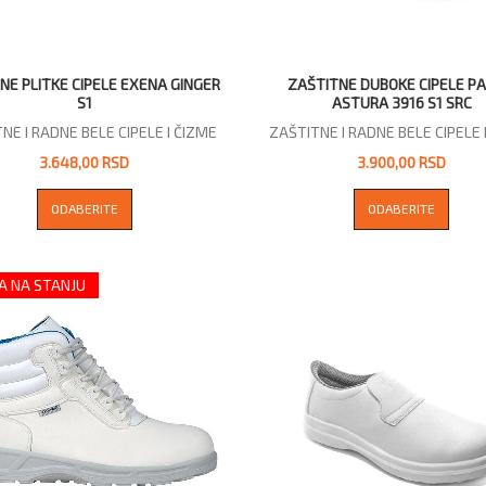
NE PLITKE CIPELE EXENA GINGER
ZAŠTITNE DUBOKE CIPELE P
S1
ASTURA 3916 S1 SRC
NE I RADNE BELE CIPELE I ČIZME
ZAŠTITNE I RADNE BELE CIPELE 
3.648,00 RSD
3.900,00 RSD
ODABERITE
ODABERITE
 NA STANJU