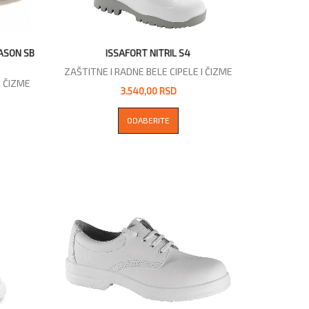
ASON SB
ISSAFORT NITRIL S4
ZAŠTITNE I RADNE BELE CIPELE I ČIZME
I ČIZME
3.540,00 RSD
ODABERITE