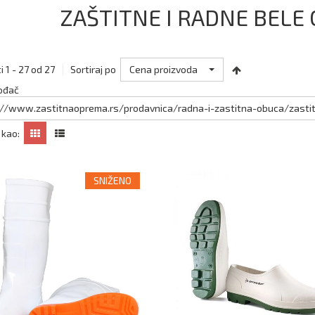
ZAŠTITNE I RADNE BELE 
Cena proizvoda
i 1 - 27 od 27
Sortiraj po
ođač
://www.zastitnaoprema.rs/prodavnica/radna-i-zastitna-obuca/zastitn
 kao:
SNIŽENO