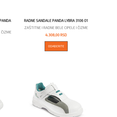
 PANDA
RADNE SANDALE PANDA LYBRA 3106 O1
ZAŠTITNE I RADNE BELE CIPELE I ČIZME
I ČIZME
4.308,00 RSD
ODABERITE