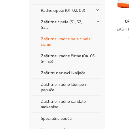
Radne cipele (O1, O2, O3)
O
Zaštitne cipele (S1, S2,
S3...)
ZAŠTIT
Zaštitne i radne bele cipele i
čizme
Zaštitne i radne čizme (O4, O5,
S4, S5)
Zaštitni nazuvci i kaljače
Zaštitne i radne klompe i
papuče
Zaštitne i radne sandale i
mokasine
Specijalna obuća