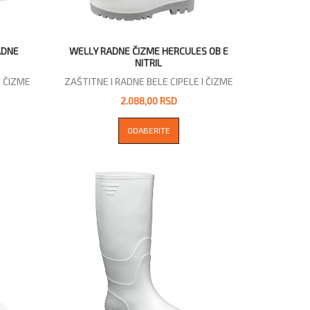
ADNE
WELLY RADNE ČIZME HERCULES OB E
NITRIL
I ČIZME
ZAŠTITNE I RADNE BELE CIPELE I ČIZME
2.088,00 RSD
ODABERITE