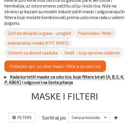
kada je potrebna viša zaštita od gasova, para, aerosola i
hemikalija, uz istovremenu zaštitu očiju i kože lica. Niže na
stranici prikazani su modeli industrijskih maski i odgovarajućih
filtera koje možete kombinovati prema uslovima rada u vašem
pogonu.
Zaštita disajnih organa – pregled
Polumaske i filteri
Jednokratne maske (FFP, KN95)
Sistemi za dovod vazduha
Vodič – koju opremu odabrati
Pošaljite upit za izbor maski i filtera za celo lice
Kada koristiti maske za celo lice, koje filtere birati (A, B, E, K,
P, ABEK) i odgovori na česta pitanja
MASKE I FILTERI
Sortiraj po
FILTERS
Cena proizvoda