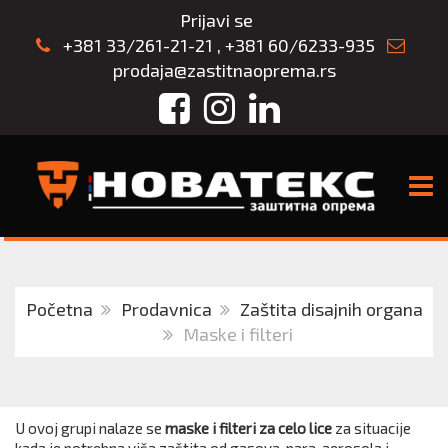
Prijavi se
+381 33/261-21-21
,
+381 60/6233-935
prodaja@zastitnaoprema.rs
Facebook
Instagram
LinkedIn
TOGG
Početna
Prodavnica
Zaštita disajnih organa
Maske i filteri
U ovoj grupi nalaze se
maske i filteri za celo lice
za situacije