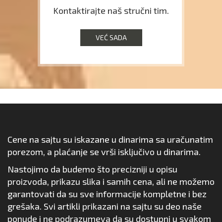
Kontaktirajte naš stručni tim.
VEĆ SADA
Cene na sajtu su iskazane u dinarima sa uračunatim
porezom, a plaćanje se vrši isključivo u dinarima.
Nastojimo da budemo što precizniji u opisu
proizvoda, prikazu slika i samih cena, ali ne možemo
garantovati da su sve informacije kompletne i bez
grešaka. Svi artikli prikazani na sajtu su deo naše
ponude i ne podrazumeva da su dostupni u svakom