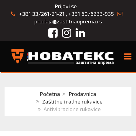
Prijavi se
+381 33/261-21-21
,
+381 60/6233-935
prodaja@zastitnaoprema.rs
Facebook
Instagram
LinkedIn
TOGG
Početna
Prodavnica
Zaštitne i radne rukavice
Antivibracione rukavice