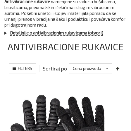
Antivibracione rukavice
namenjene su radu sa bušilicama,
brusilicama, pneumatskim čekićima i drugim vibracionim
alatima. Posebni umetci i slojevi materijala pomažu da se
umanji prenos vibracija na šaku i podlakticu i povećava komfor
pri dugotrajnom radu.
Detaljnije o antivibracionim rukavicama (otvori)
ANTIVIBRACIONE RUKAVICE
Sortiraj po
FILTERS
Cena proizvoda