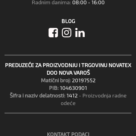
Radnim danima:
08:00 - 16:00
BLOG
PREDUZEĆE ZA PROIZVODNJU I TRGOVINU NOVATEX
DOO NOVA VAROŠ
Matični broj:
20197552
PIB:
104630901
Šifra i naziv delatnosti:
1412
- Proizvodnja radne
odeće
KONTAKT PODACI