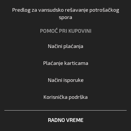
Predlog za vansudsko rešavanje potrošačkog
spora
POMOĆ PRI KUPOVINI
Načini plaćanja
Plaćanje karticama
Načini isporuke
Korisnička podrška
RADNO VREME