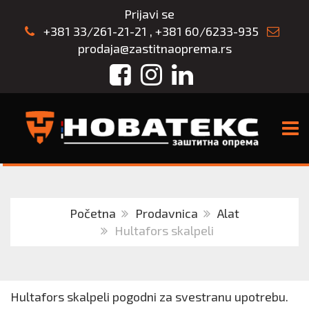
Prijavi se
+381 33/261-21-21
,
+381 60/6233-935
prodaja@zastitnaoprema.rs
Facebook
Instagram
LinkedIn
TOGG
Početna
Prodavnica
Alat
Hultafors skalpeli
Hultafors skalpeli pogodni za svestranu upotrebu.