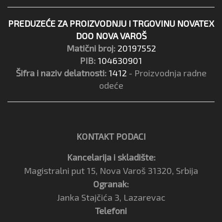
PREDUZEĆE ZA PROIZVODNJU I TRGOVINU NOVATEX
DOO NOVA VAROŠ
Matični broj:
20197552
PIB:
104630901
Šifra i naziv delatnosti:
1412
- Proizvodnja radne
odeće
KONTAKT PODACI
Kancelarija i skladište:
Magistralni put 15, Nova Varoš 31320, Srbija
Ogranak:
Janka Stajčića 3, Lazarevac
Telefoni