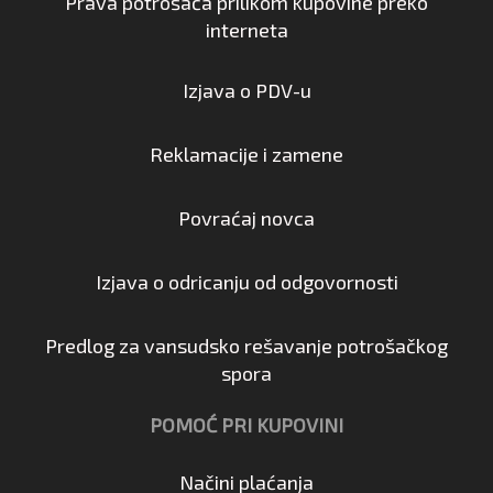
Prava potrošača prilikom kupovine preko
interneta
Izjava o PDV-u
Reklamacije i zamene
Povraćaj novca
Izjava o odricanju od odgovornosti
Predlog za vansudsko rešavanje potrošačkog
spora
POMOĆ PRI KUPOVINI
Načini plaćanja