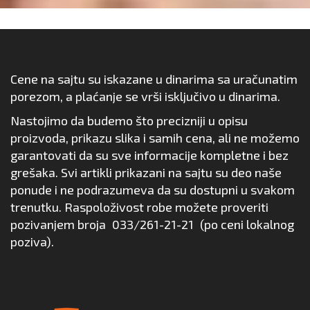
Cene na sajtu su iskazane u dinarima sa uračunatim
porezom, a plaćanje se vrši isključivo u dinarima.
Nastojimo da budemo što precizniji u opisu
proizvoda, prikazu slika i samih cena, ali ne možemo
garantovati da su sve informacije kompletne i bez
grešaka. Svi artikli prikazani na sajtu su deo naše
ponude i ne podrazumeva da su dostupni u svakom
trenutku. Raspoloživost robe možete proveriti
pozivanjem broja
033/261-21-21
(po ceni lokalnog
poziva).