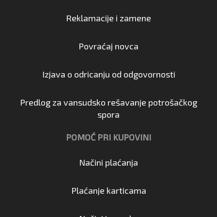
Reklamacije i zamene
Povraćaj novca
Izjava o odricanju od odgovornosti
Predlog za vansudsko rešavanje potrošačkog
spora
POMOĆ PRI KUPOVINI
Načini plaćanja
Plaćanje karticama