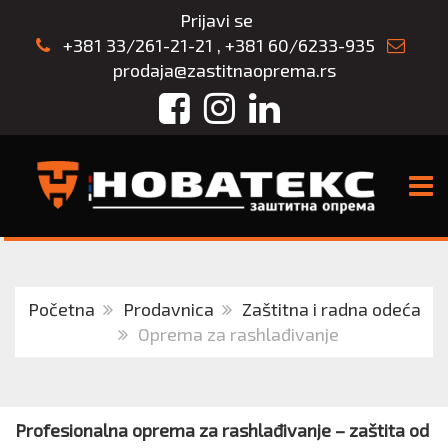
Prijavi se
+381 33/261-21-21
,
+381 60/6233-935
prodaja@zastitnaoprema.rs
Facebook
Instagram
LinkedIn
TOGG
Početna
Prodavnica
Zaštitna i radna odeća
Oprema za rashlađivanje
Profesionalna oprema za rashlađivanje – zaštita od