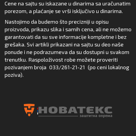
Cene na sajtu su iskazane u dinarima sa uračunatim
porezom, a plaćanje se vrši isključivo u dinarima.
Nastojimo da budemo što precizniji u opisu
proizvoda, prikazu slika i samih cena, ali ne možemo
garantovati da su sve informacije kompletne i bez
grešaka. Svi artikli prikazani na sajtu su deo naše
ponude i ne podrazumeva da su dostupni u svakom
trenutku. Raspoloživost robe možete proveriti
pozivanjem broja
033/261-21-21
(po ceni lokalnog
poziva).