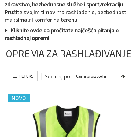
zdravstvo, bezbednosne službe i sport/rekraciju
.
Pružite svojim timovima rashlađenje, bezbednost i
maksimalni komfor na terenu.
Kliknite ovde da pročitate najčešća pitanja o
rashladnoj opremi
OPREMA ZA RASHLAĐIVANJE
Sortiraj po
FILTERS
Cena proizvoda
NOVO