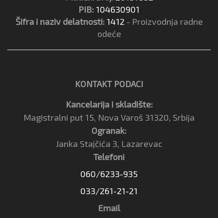
PIB:
104630901
Šifra i naziv delatnosti:
1412
- Proizvodnja radne
odeće
KONTAKT PODACI
Kancelarija i skladište:
Magistralni put 15, Nova Varoš 31320, Srbija
Ogranak:
Janka Stajčića 3, Lazarevac
Telefoni
060/6233-935
033/261-21-21
Email