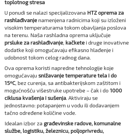
toplotnog stresa
U ponudi se nalazi specijalizovana
HTZ oprema za
rashlađivanje
namenjena radnicima koji su izloženi
visokim temperaturama tokom obavljanja poslova
na terenu. Naša rashladna oprema uključuje
prsluke za rashlađivanje
,
kačkete
i druge inovativne
dodatke koji omogućavaju efikasno hlađenje i
udobnost tokom celog radnog dana.
Ova oprema koristi napredne tehnologije koje
omogućavaju
snižavanje temperature tela i do
15ºC
, bez curenja, sa antibakterijskom zaštitom i
mogućnošću višestruke upotrebe – čak i do
1000
ciklusa kvašenja i sušenja
. Aktiviraju se
jednostavno: potapanjem u vodu ili dodavanjem
tačno određene količine vode.
Idealan izbor za
građevinske radove, komunalne
službe, logistiku, železnicu, poljoprivredu,