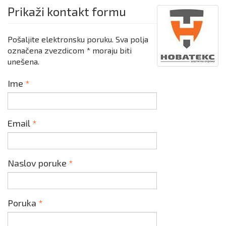
Prikaži kontakt formu
Pošaljite elektronsku poruku. Sva polja
označena zvezdicom * moraju biti
unešena.
Ime
*
Email
*
Naslov poruke
*
Poruka
*