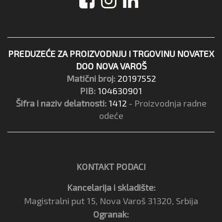
PREDUZEĆE ZA PROIZVODNJU I TRGOVINU NOVATEX
DOO NOVA VAROŠ
Matični broj:
20197552
PIB:
104630901
Šifra i naziv delatnosti:
1412
- Proizvodnja radne
odeće
KONTAKT PODACI
Kancelarija i skladište:
Magistralni put 15, Nova Varoš 31320, Srbija
Ogranak: