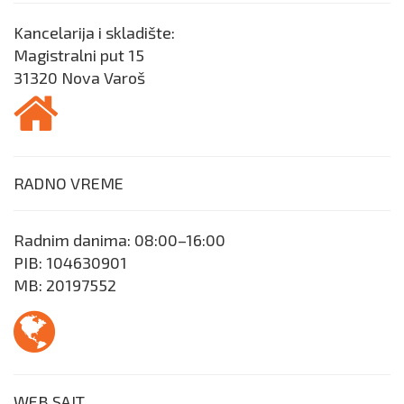
Kancelarija i skladište:
Magistralni put 15
31320 Nova Varoš
RADNO VREME
Radnim danima:
08:00–16:00
PIB:
104630901
MB:
20197552
WEB SAJT