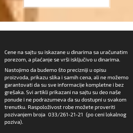
Cene na sajtu su iskazane u dinarima sa uračunatim
porezom, a plaćanje se vrši isključivo u dinarima.
Nastojimo da budemo što precizniji u opisu
proizvoda, prikazu slika i samih cena, ali ne možemo
garantovati da su sve informacije kompletne i bez
grešaka. Svi artikli prikazani na sajtu su deo naše
ponude i ne podrazumeva da su dostupni u svakom
trenutku. Raspoloživost robe možete proveriti
pozivanjem broja
033/261-21-21
(po ceni lokalnog
poziva).