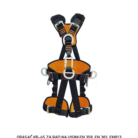
OPASAČ KP-45 ZA RAD NA VISINI,EN 358, EN 361, EN813