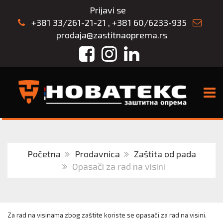
Prijavi se
+381 33/261-21-21
,
+381 60/6233-935
prodaja@zastitnaoprema.rs
Facebook
Instagram
LinkedIn
TOGG
Početna
Prodavnica
Zaštita od pada
Opasači za rad na visini
Za rad na visinama zbog zaštite koriste se opasači za rad na visini.