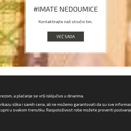
#IMATE NEDOUMICE
Kontaktirajte naš stručni tim.
VEĆ SADA
zom, a plaćanje se vrši isključivo u dinarima.
rikazu slika i samih cena, ali ne možemo garantovati da su sve informacij
upni u svakom trenutku. Raspoloživost robe možete proveriti pozivanj