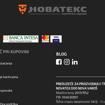
 PRI KUPOVINI
BLOG
 plaćanja
je karticama
PREDUZEĆE ZA PROIZVODNJU I T
NOVATEX DOO NOVA VAROŠ
 isporuke
Matični broj:
20197552
PIB:
104630901
Šifra i naziv delatnosti:
1412
- Pr
ička podrška