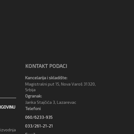
KONTAKT PODACI
Kancelarija i skladište:
Magistralni put 15, Nova Varoš 31320,
Srbija
Ogranak:
Janka Stajčića 3, Lazarevac
RGOVINU
Telefoni
060/6233-935
033/261-21-21
oizvodnja