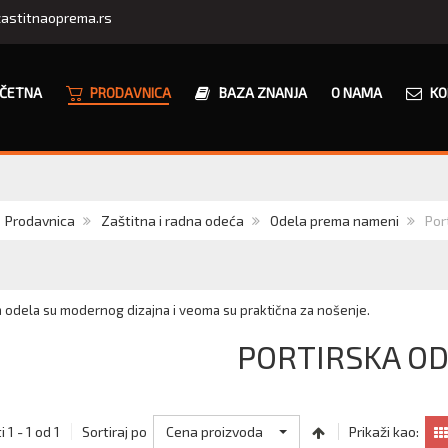
astitnaoprema.rs
ČETNA
PRODAVNICA
BAZA ZNANJA
O NAMA
KO
Prodavnica
Zaštitna i radna odeća
Odela prema nameni
Por
a odela su modernog dizajna i veoma su praktična za nošenje.
PORTIRSKA O
Cena proizvoda
 1 - 1 od 1
Sortiraj po
Prikaži kao: