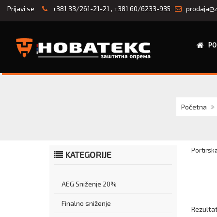
Prijavi se
+381 33/261-21-21
,
+381 60/6233-935
prodaja@z
PO
Početna
Portirsk
KATEGORIJE
AEG Sniženje 20%
Finalno sniženje
Rezultati