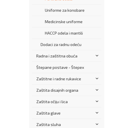
Uniforme za konobare
Medicinske uniforme
HACCP odela i mantili
Dodaci za radnu odeću
Radna i zaštitna obuća
Štepane postave - Štepex
Zaštitne i radne rukavice
Zaštita disajnih organa
Zaštita očiju i lica
Zaštita glave
Zaštita sluha