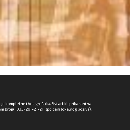
e kompletne i bez grešaka. Svi artikli prikazani na
em broja
033/261-21-21
(po ceni lokalnog poziva).