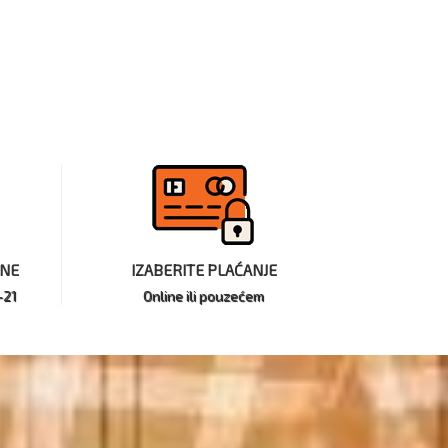
INE
IZABERITE PLAĆANJE
-21
Online ili pouzećem