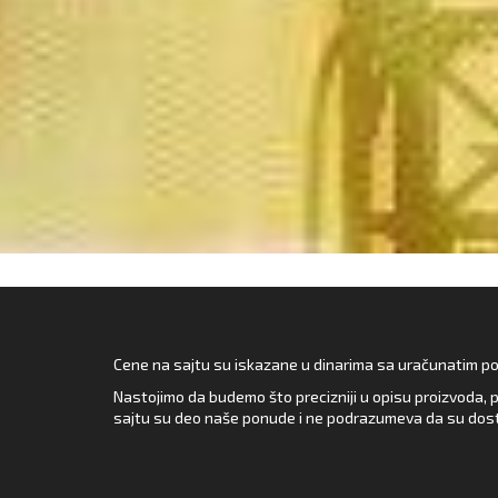
Cene na sajtu su iskazane u dinarima sa uračunatim pore
Nastojimo da budemo što precizniji u opisu proizvoda, p
sajtu su deo naše ponude i ne podrazumeva da su dost