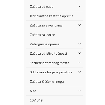
Zaštita od pada
Jednokratna zaštitna oprema
Zaštita za zavarivanje
Zaštita za livnice
Vatrogasna oprema
Zaštita od izliva tečnosti
Bezbednost radnog mesta
Održavanje higijene prostora
Zaštita, čišćenje i nega
Alat
COVID 19