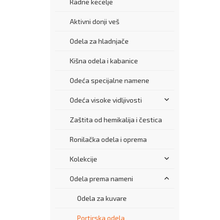
Radne kecelje
Aktivni donji veš
Odela za hladnjače
Kišna odela i kabanice
Odeća specijalne namene
Odeća visoke vidljivosti
Zaštita od hemikalija i čestica
Ronilačka odela i oprema
Kolekcije
Odela prema nameni
Odela za kuvare
Portirska odela