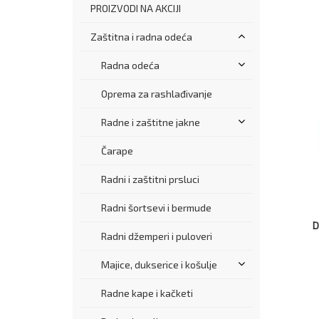
PROIZVODI NA AKCIJI
Zaštitna i radna odeća
Radna odeća
Oprema za rashlađivanje
Radne i zaštitne jakne
Čarape
Radni i zaštitni prsluci
Radni šortsevi i bermude
D
Radni džemperi i puloveri
Majice, dukserice i košulje
Radne kape i kačketi