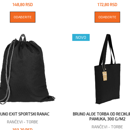
148,80 RSD
172,80 RSD
ODABERITE
ODABERITE
NOVO
RUNO EXIT SPORTSKI RANAC
BRUNO ALOE TORBA OD RECIKL
PAMUKA, 300 G/M2
RANČEVI - TORBE
RANČEVI - TORBE
193,20 RSD