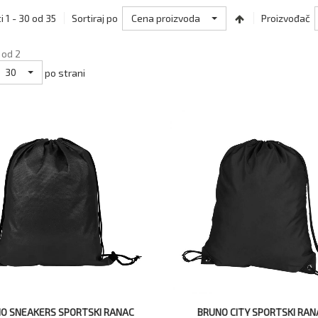
Cena proizvoda
i 1 - 30 od 35
Sortiraj po
Proizvođač
 od 2
30
po strani
O SNEAKERS SPORTSKI RANAC
BRUNO CITY SPORTSKI RAN