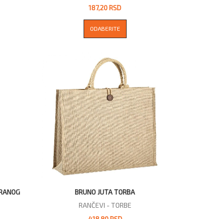
187,20 RSD
ODABERITE
IRANOG
BRUNO JUTA TORBA
RANČEVI - TORBE
418,80 RSD