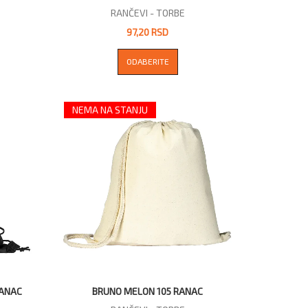
RANČEVI - TORBE
97,20 RSD
ODABERITE
NEMA NA STANJU
RANAC
BRUNO MELON 105 RANAC