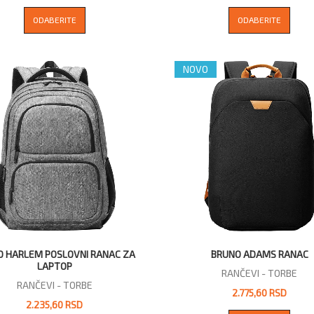
ODABERITE
ODABERITE
NOVO
O HARLEM POSLOVNI RANAC ZA
BRUNO ADAMS RANAC
LAPTOP
RANČEVI - TORBE
RANČEVI - TORBE
2.775,60 RSD
2.235,60 RSD