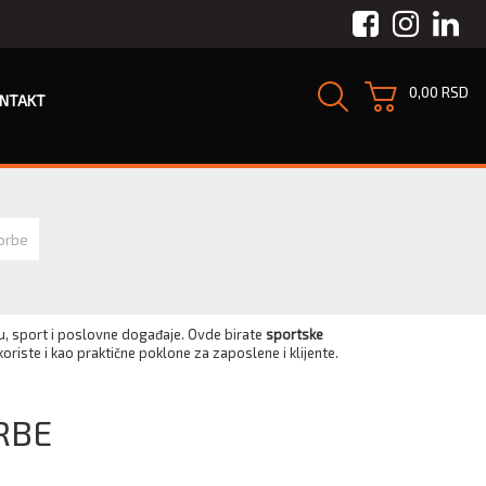
Facebook
Instagra
Link
0,00 RSD
NTAKT
orbe
u, sport i poslovne događaje. Ovde birate
sportske
koriste i kao praktične poklone za zaposlene i klijente.
RBE