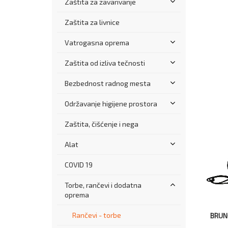
Zaštita za zavarivanje
Zaštita za livnice
Vatrogasna oprema
Zaštita od izliva tečnosti
Bezbednost radnog mesta
Održavanje higijene prostora
Zaštita, čišćenje i nega
Alat
COVID 19
Torbe, rančevi i dodatna
oprema
Rančevi - torbe
BRUN