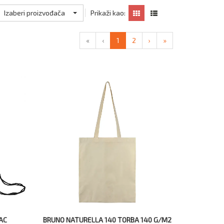
Izaberi proizvođača
Prikaži kao:
«
‹
1
2
›
»
AC
BRUNO NATURELLA 140 TORBA 140 G/M2