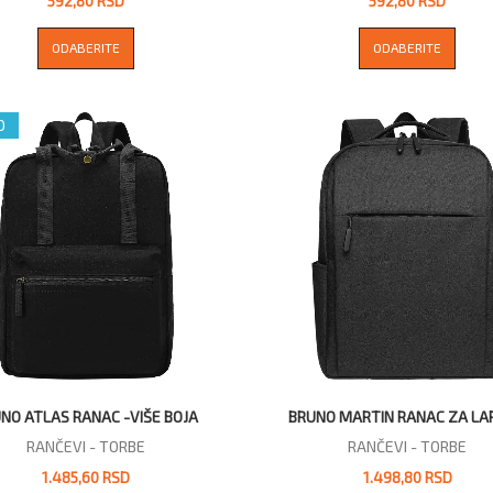
592,80 RSD
592,80 RSD
ODABERITE
ODABERITE
O
NO ATLAS RANAC -VIŠE BOJA
BRUNO MARTIN RANAC ZA LA
RANČEVI - TORBE
RANČEVI - TORBE
1.485,60 RSD
1.498,80 RSD