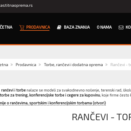
astitnaoprema.rs
ČETNA
PRODAVNICA
BAZA ZNANJA
O NAMA
KO
etna
Prodavnica
Torbe, rančevi i dodatna oprema
Rančevi - t
u
rančevi i torbe
nalaze se modeli za svakodnevno nošenje, terenski rad, škol
torbe za trening, konferencijske torbe i cegere za kupovinu
, koje firme često 
jnije o rančevima, sportskim i konferencijskim torbama (otvori)
RANČEVI - TO