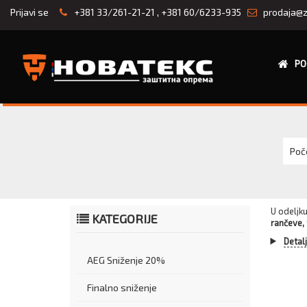
Prijavi se
+381 33/261-21-21
,
+381 60/6233-935
prodaja@z
PO
Poč
U odeljk
KATEGORIJE
rančeve, 
Detal
AEG Sniženje 20%
Finalno sniženje