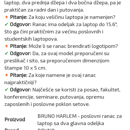
laptop, dva prednja džepa i dva bočna džepa, pa je
praktičan za radni dan i putovanja.
✦
Pitanje:
Za koju veličinu laptopa je namenjen?
✔
Odgovor:
Ranac ima odeljak za laptop do 15.6",
što ga čini praktičnim za većinu poslovnih i
studentskih laptopova.
✦
Pitanje:
Može li se ranac brendirati logotipom?
✔
Odgovor:
Da, za ovaj model preporučeni su
preslikač i sito, sa preporučenom dimenzijom
štampe 10 x 5 cm.
✦
Pitanje:
Za koje namene je ovaj ranac
najpraktičniji?
✔
Odgovor:
Najčešće se koristi za posao, fakultet,
konferencije, seminare, putovanja, opremu
zaposlenih i poslovne poklon setove.
BRUNO HARLEM - poslovni ranac za
Proizvod
laptop sa dva glavna odeljka