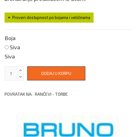
Proveri dostupnost po bojama i veličinama
Boja
Siva
Siva
POVRATAK NA:
RANČEVI - TORBE