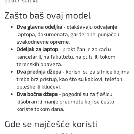
poklon setove.
Zašto baš ovaj model
Dva glavna odeljka
- olakšavaju odvajanje
laptopa, dokumenata, garderobe, punjača i
svakodnevne opreme.
Odeljak za laptop
- praktičan je za rad u
kancelariji, na fakultetu, na putu ili tokom
terenskih obaveza.
Dva prednja džepa
- korisni su za sitnice kojima
treba brz pristup, kao što su kablovi, telefon,
beleške ili ključevi.
Dva bočna džepa
- pogodni su za flašicu,
kišobran ili manje predmete koji se često
koriste tokom dana.
Gde se najčešće koristi