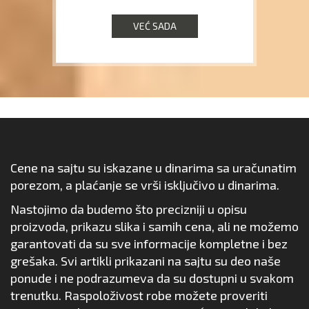
VEĆ SADA
Cene na sajtu su iskazane u dinarima sa uračunatim
porezom, a plaćanje se vrši isključivo u dinarima.
Nastojimo da budemo što precizniji u opisu
proizvoda, prikazu slika i samih cena, ali ne možemo
garantovati da su sve informacije kompletne i bez
grešaka. Svi artikli prikazani na sajtu su deo naše
ponude i ne podrazumeva da su dostupni u svakom
trenutku. Raspoloživost robe možete proveriti