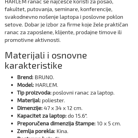
HARLEM ranac se najčešće koristi za posao,
fakultet, putovanja, seminare, konferencije,
svakodnevno nošenje laptopa i poslovne poklon
setove. Dobar je izbor za firme koje žele praktičan
ranac za zaposlene, klijente, prodajne timove ili
promotivne aktivnosti.
Materijali i osnovne
karakteristike
Brend:
BRUNO.
Model:
HARLEM.
Tip proizvoda:
poslovni ranac za laptop.
Materijal:
poliester.
Dimenzije:
47 x 34 x 12 cm.
Kapacitet za laptop:
do 15.6".
Preporučena dimenzija štampe:
10 x 5 cm.
Zemlja porekla:
Kina.