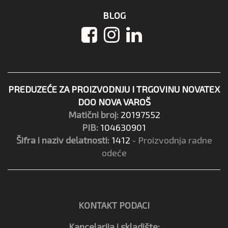
BLOG
PREDUZEĆE ZA PROIZVODNJU I TRGOVINU NOVATEX
DOO NOVA VAROŠ
Matični broj:
20197552
PIB:
104630901
Šifra i naziv delatnosti:
1412
- Proizvodnja radne
odeće
KONTAKT PODACI
Kancelarija i skladište: