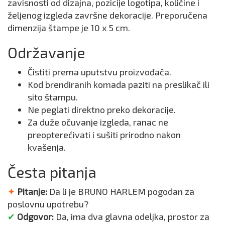
zavisnosti od dizajna, pozicije logotipa, količine i
željenog izgleda završne dekoracije. Preporučena
dimenzija štampe je 10 x 5 cm.
Održavanje
Čistiti prema uputstvu proizvođača.
Kod brendiranih komada paziti na preslikač ili
sito štampu.
Ne peglati direktno preko dekoracije.
Za duže očuvanje izgleda, ranac ne
preopterećivati i sušiti prirodno nakon
kvašenja.
Česta pitanja
✦
Pitanje:
Da li je BRUNO HARLEM pogodan za
poslovnu upotrebu?
✔
Odgovor:
Da, ima dva glavna odeljka, prostor za