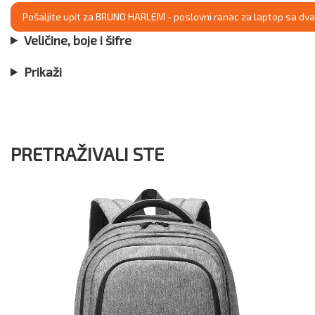
Pošaljite upit za BRUNO HARLEM - poslovni ranac za laptop sa dva
Veličine, boje i šifre
Prikaži
PRETRAŽIVALI STE