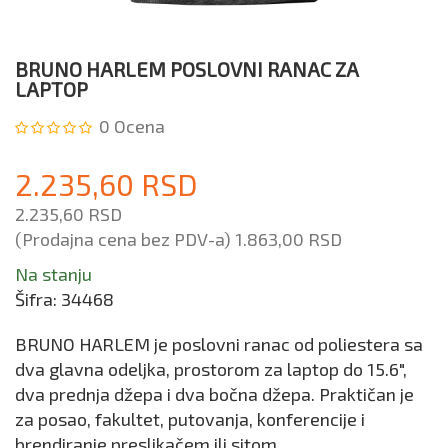
BRUNO HARLEM POSLOVNI RANAC ZA
LAPTOP
0
Ocena
2.235,60 RSD
2.235,60 RSD
(Prodajna cena bez PDV-a)
1.863,00 RSD
Na stanju
Šifra:
34468
BRUNO HARLEM je poslovni ranac od poliestera sa
dva glavna odeljka, prostorom za laptop do 15.6",
dva prednja džepa i dva bočna džepa. Praktičan je
za posao, fakultet, putovanja, konferencije i
brendiranje preslikačem ili sitom.