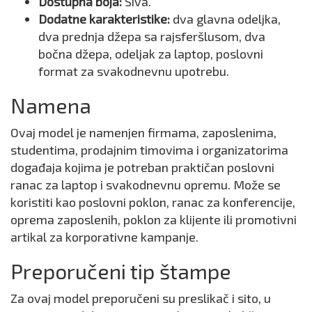
Dostupna boja:
Siva.
Dodatne karakteristike:
dva glavna odeljka,
dva prednja džepa sa rajsferšlusom, dva
bočna džepa, odeljak za laptop, poslovni
format za svakodnevnu upotrebu.
Namena
Ovaj model je namenjen firmama, zaposlenima,
studentima, prodajnim timovima i organizatorima
događaja kojima je potreban praktičan poslovni
ranac za laptop i svakodnevnu opremu. Može se
koristiti kao poslovni poklon, ranac za konferencije,
oprema zaposlenih, poklon za klijente ili promotivni
artikal za korporativne kampanje.
Preporučeni tip štampe
Za ovaj model preporučeni su preslikač i sito, u