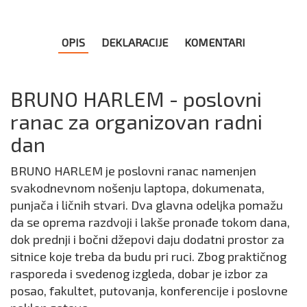
OPIS
DEKLARACIJE
KOMENTARI
BRUNO HARLEM - poslovni
ranac za organizovan radni
dan
BRUNO HARLEM je poslovni ranac namenjen
svakodnevnom nošenju laptopa, dokumenata,
punjača i ličnih stvari. Dva glavna odeljka pomažu
da se oprema razdvoji i lakše pronađe tokom dana,
dok prednji i bočni džepovi daju dodatni prostor za
sitnice koje treba da budu pri ruci. Zbog praktičnog
rasporeda i svedenog izgleda, dobar je izbor za
posao, fakultet, putovanja, konferencije i poslovne