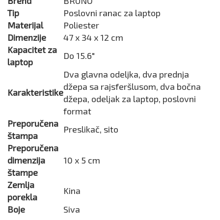
Brend
BRUNO
Tip
Poslovni ranac za laptop
Materijal
Poliester
Dimenzije
47 x 34 x 12 cm
Kapacitet za
Do 15.6"
laptop
Dva glavna odeljka, dva prednja
džepa sa rajsferšlusom, dva bočna
Karakteristike
džepa, odeljak za laptop, poslovni
format
Preporučena
Preslikač, sito
štampa
Preporučena
dimenzija
10 x 5 cm
štampe
Zemlja
Kina
porekla
Boje
Siva