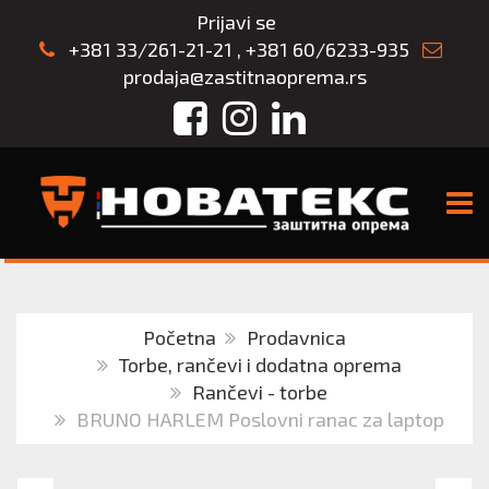
Prijavi se
+381 33/261-21-21
,
+381 60/6233-935
prodaja@zastitnaoprema.rs
Facebook
Instagram
LinkedIn
TOGG
Početna
Prodavnica
Torbe, rančevi i dodatna oprema
Rančevi - torbe
BRUNO HARLEM Poslovni ranac za laptop