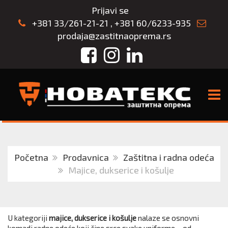
Prijavi se
+381 33/261-21-21
,
+381 60/6233-935
prodaja@zastitnaoprema.rs
Facebook
Instagram
LinkedIn
TOGG
Početna
Prodavnica
Zaštitna i radna odeća
Majice, dukserice i košulje
U kategoriji
majice, dukserice i košulje
nalaze se osnovni