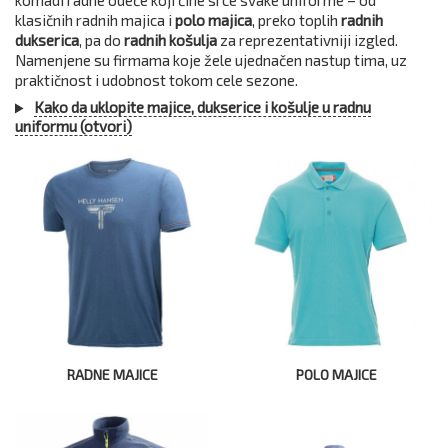
komadi radne odeće koji čine srce svake uniforme – od
klasičnih radnih majica i
polo majica
, preko toplih
radnih
dukserica
, pa do
radnih košulja
za reprezentativniji izgled.
Namenjene su firmama koje žele ujednačen nastup tima, uz
praktičnost i udobnost tokom cele sezone.
Kako da uklopite majice, dukserice i košulje u radnu
uniformu (otvori)
RADNE MAJICE
POLO MAJICE