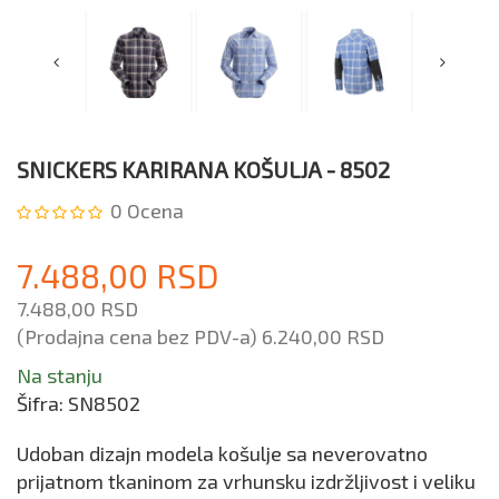
SNICKERS KARIRANA KOŠULJA - 8502
0
Ocena
7.488,00 RSD
7.488,00 RSD
(Prodajna cena bez PDV-a)
6.240,00 RSD
Na stanju
Šifra:
SN8502
Udoban dizajn modela košulje sa neverovatno
prijatnom tkaninom za vrhunsku izdržljivost i veliku