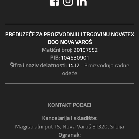
PREDUZEĆE ZA PROIZVODNJU I TRGOVINU NOVATEX
DOO NOVA VAROŠ
Matični broj:
20197552
PIB:
104630901
Šifra i naziv delatnosti:
1412
- Proizvodnja radne
odeće
KONTAKT PODACI
Kancelarija i skladište:
Magistralni put 15, Nova Varoš 31320, Srbija
Ogranak: