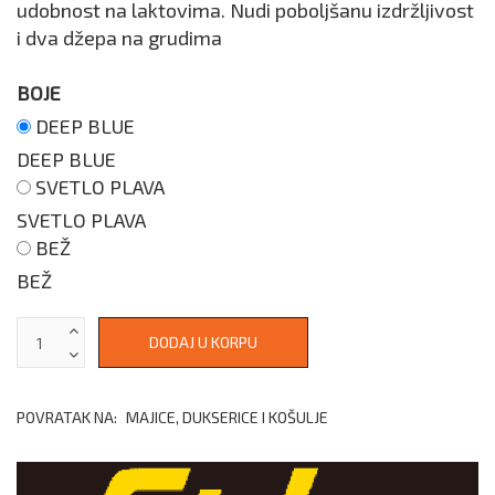
udobnost na laktovima. Nudi poboljšanu izdržljivost
i dva džepa na grudima
BOJE
DEEP BLUE
DEEP BLUE
SVETLO PLAVA
SVETLO PLAVA
BEŽ
BEŽ
POVRATAK NA:
MAJICE, DUKSERICE I KOŠULJE