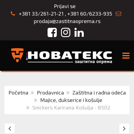
Prijavi se
+381 33/261-21-21
,
+381 60/6233-935
prodaja@zastitnaoprema.rs
Facebook
Instagram
LinkedIn
TOGG
Početna
Prodavnica
Zaštitna i radna odeća
Majice, dukserice i košulje
Snickers Karirana Košulja - 8502
DUKSERICA
Fl