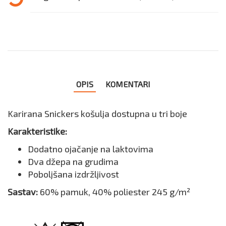
OPIS
KOMENTARI
Karirana Snickers košulja dostupna u tri boje
Karakteristike:
Dodatno ojačanje na laktovima
Dva džepa na grudima
Poboljšana izdržljivost
Sastav:
60% pamuk, 40% poliester 245 g/m²