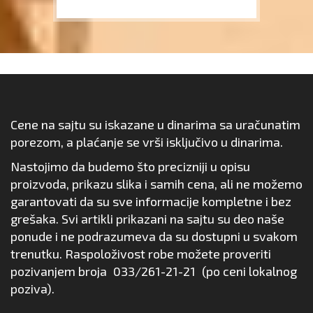
Cene na sajtu su iskazane u dinarima sa uračunatim
porezom, a plaćanje se vrši isključivo u dinarima.
Nastojimo da budemo što precizniji u opisu
proizvoda, prikazu slika i samih cena, ali ne možemo
garantovati da su sve informacije kompletne i bez
grešaka. Svi artikli prikazani na sajtu su deo naše
ponude i ne podrazumeva da su dostupni u svakom
trenutku. Raspoloživost robe možete proveriti
pozivanjem broja
033/261-21-21
(po ceni lokalnog
poziva).