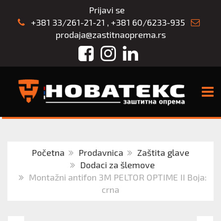
Prijavi se
+381 33/261-21-21
,
+381 60/6233-935
prodaja@zastitnaoprema.rs
Facebook
Instagram
LinkedIn
TOGG
Početna
Prodavnica
Zaštita glave
Dodaci za šlemove
Montažni antifon 3M PELTOR OPTIME II Boja:
crna