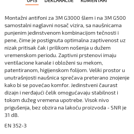
OPIS
DEKLARACIJE
KOMENTARI
Montažni antifoni za 3M G3000 šlem i na 3M G500
samostalni naglavni nosač vizira, sa naušnicama
punjenim jedinstvenom kombinacijom tečnosti i
pene, čime je postignuta optimalna zaptivenost uz
nizak pritisak čak i prilikom nošenja u dužem
vremenskom periodu. Zaptivni prstenovi imaju
ventilacione kanale i obloženi su mekom,
patentiranom, higijenskom folijom. Veliki prostor u
unutrašnjosti naušnica sprečava preterano znojenje
kako bi se povećao komfor. Jedinstveni čaurast
dizajn i nerđajući čelik omogućavaju stabilnost i
tokom dužeg vremena upotrebe. Visok nivo
prigušenja, bez obzira na lakoću proizvoda - SNR je
31 dB.
EN 352-3