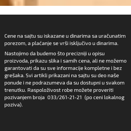
Cene na sajtu su iskazane u dinarima sa uračunatim
porezom, a plaćanje se vrši isključivo u dinarima.
Nastojimo da budemo što precizniji u opisu
proizvoda, prikazu slika i samih cena, ali ne možemo
garantovati da su sve informacije kompletne i bez
grešaka. Svi artikli prikazani na sajtu su deo naše
ponude i ne podrazumeva da su dostupni u svakom
trenutku. Raspoloživost robe možete proveriti
pozivanjem broja
033/261-21-21
(po ceni lokalnog
poziva).