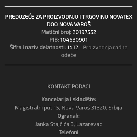
PREDUZEĆE ZA PROIZVODNJU I TRGOVINU NOVATEX
DOO NOVA VAROŠ
Matični broj:
20197552
PIB:
104630901
Šifra i naziv delatnosti:
1412
- Proizvodnja radne
odeće
KONTAKT PODACI
Kancelarija i skladište:
Magistralni put 15, Nova Varoš 31320, Srbija
Ogranak:
Janka Stajčića 3, Lazarevac
Telefoni