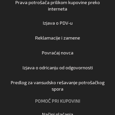
Prava potrošača prilikom kupovine preko
interneta
Izjava o PDV-u
Reklamacije i zamene
Povraćaj novca
Izjava o odricanju od odgovornosti
Predlog za vansudsko rešavanje potrošačkog
spora
POMOĆ PRI KUPOVINI
Načini plaćanja