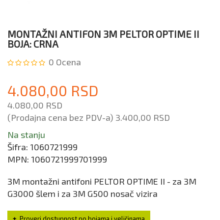
MONTAŽNI ANTIFON 3M PELTOR OPTIME II
BOJA: CRNA
0
Ocena
4.080,00 RSD
4.080,00 RSD
(Prodajna cena bez PDV-a)
3.400,00 RSD
Na stanju
Šifra:
1060721999
MPN:
1060721999701999
3M montažni antifoni PELTOR OPTIME II - za 3M
G3000 šlem i za 3M G500 nosač vizira
Proveri dostupnost po bojama i veličinama