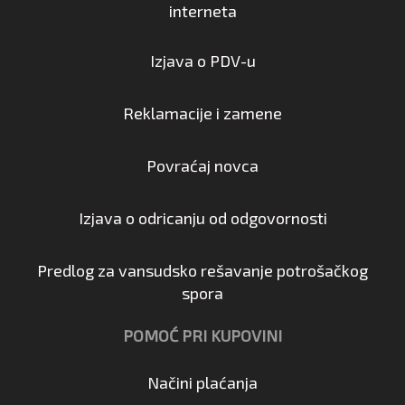
interneta
Izjava o PDV-u
Reklamacije i zamene
Povraćaj novca
Izjava o odricanju od odgovornosti
Predlog za vansudsko rešavanje potrošačkog
spora
POMOĆ PRI KUPOVINI
Načini plaćanja