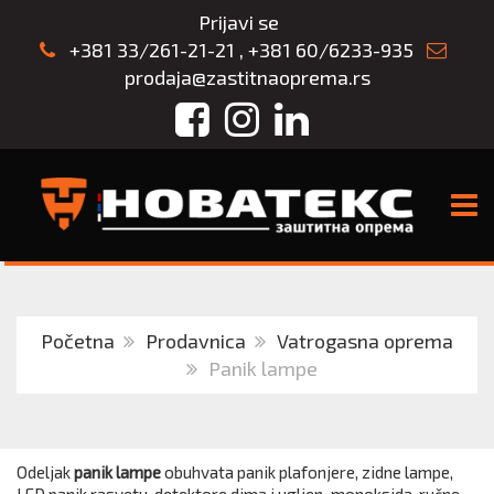
Prijavi se
+381 33/261-21-21
,
+381 60/6233-935
prodaja@zastitnaoprema.rs
Facebook
Instagram
LinkedIn
TOGG
Početna
Prodavnica
Vatrogasna oprema
Panik lampe
Odeljak
panik lampe
obuhvata panik plafonjere, zidne lampe,