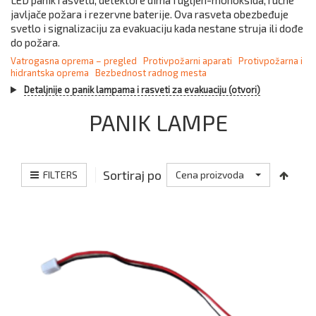
LED panik rasvetu, detektore dima i ugljen-monoksida, ručne
javljače požara i rezervne baterije. Ova rasveta obezbeđuje
svetlo i signalizaciju za evakuaciju kada nestane struja ili dođe
do požara.
Vatrogasna oprema – pregled
Protivpožarni aparati
Protivpožarna i
hidrantska oprema
Bezbednost radnog mesta
Detaljnije o panik lampama i rasveti za evakuaciju (otvori)
PANIK LAMPE
Sortiraj po
FILTERS
Cena proizvoda