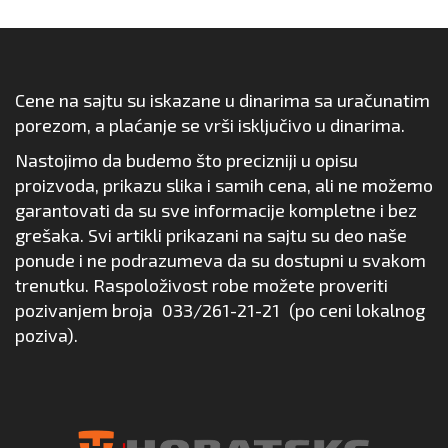
Cene na sajtu su iskazane u dinarima sa uračunatim
porezom, a plaćanje se vrši isključivo u dinarima.
Nastojimo da budemo što precizniji u opisu
proizvoda, prikazu slika i samih cena, ali ne možemo
garantovati da su sve informacije kompletne i bez
grešaka. Svi artikli prikazani na sajtu su deo naše
ponude i ne podrazumeva da su dostupni u svakom
trenutku. Raspoloživost robe možete proveriti
pozivanjem broja
033/261-21-21
(po ceni lokalnog
poziva).