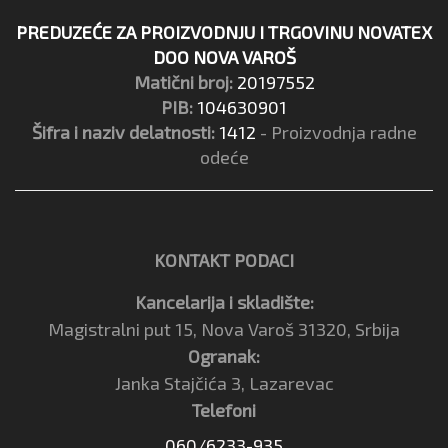
PREDUZEĆE ZA PROIZVODNJU I TRGOVINU NOVATEX
DOO NOVA VAROŠ
Matični broj:
20197552
PIB:
104630901
Šifra i naziv delatnosti:
1412
- Proizvodnja radne
odeće
KONTAKT PODACI
Kancelarija i skladište:
Magistralni put 15, Nova Varoš 31320, Srbija
Ogranak:
Janka Stajčića 3, Lazarevac
Telefoni
060/6233-935