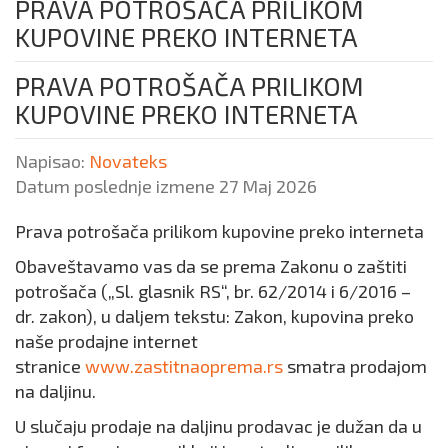
PRAVA POTROŠAČA PRILIKOM
KUPOVINE PREKO INTERNETA
PRAVA POTROŠAČA PRILIKOM
KUPOVINE PREKO INTERNETA
Napisao:
Novateks
Datum poslednje izmene 27 Maj 2026
Prava potrošača prilikom kupovine preko interneta
Obaveštavamo vas da se prema Zakonu о zaštiti
potrošača („Sl. glasnik RS“, br. 62/2014 i 6/2016 –
dr. zakon), u daljem tekstu: Zakon, kupovina preko
naše prodajne internet
stranice
www.zastitnaoprema.rs
smatra prodajom
na daljinu.
U slučaju prodaje na daljinu prodavac je dužan da u