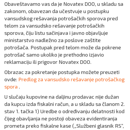
Obaveštavamo vas da je Novatex DOO, u skladu sa
zakonom, obavezan da učestvuje u postupku
vansudskog rešavanja potrošačkih sporova pred
telom za vansudsko rešavanje potrošačkih
sporova, čiju listu sačinjava i javno objavljuje
ministarstvo nadležno za poslove zaštite
potrošača. Postupak pred telom može da pokrene
potrošač samo ukoliko je prethodno izjavio
reklamaciju ili prigovor Novatex DOO.
Obrazac za pokretanje postupka možete preuzeti
ovde:
Predlog za vansudsko rešavanje potrošačkog
spora
.
U slučaju kupovine na daljinu prodavac nije dužan
da kupcu izda fiskalni račun, a u skladu sa članom 2.
stav 1. tačka 1) Uredbe o određivanju delatnosti kod
čijeg obavljanja ne postoji obaveza evidentiranja
prometa preko fiskalne kase („Službeni glasnik RS“,