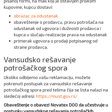
pisanoj formi, na mail koji je ostavljen prilikom
kupovine, kupcu dostavi:
obrazac za odustanak
obaveštenje o prodavcu, pravu potrošača na
odustanak od ugovora i dužnosti prodavca i
kupca u slučaju realizacije prava na odustanak
primerak ugovora o prodaji potpisanog od
strane prodavca.
Vansudsko rešavanje
potrošačkog spora
Ukoliko odbijemo vašu reklamaciju, možete
pokrenuti postupak za vansudsko rešavanje
potrošačkog spora pred telima čija se lista nalazi na
sledećoj adresi:
https://must.gov.rs/
Obaveštenje o obavezi Novatex DOO da učestvuje u
postupku vansudskog rešavanja potrošačkih