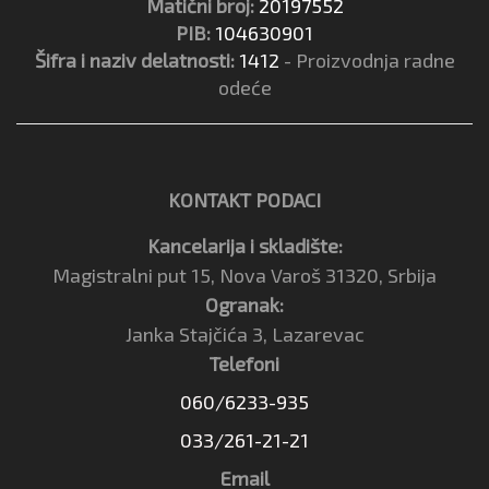
Matični broj:
20197552
PIB:
104630901
Šifra i naziv delatnosti:
1412
- Proizvodnja radne
odeće
KONTAKT PODACI
Kancelarija i skladište:
Magistralni put 15, Nova Varoš 31320, Srbija
Ogranak:
Janka Stajčića 3, Lazarevac
Telefoni
060/6233-935
033/261-21-21
Email