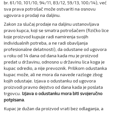
br. 61/10, 101/10, 94/11, 83/12, 59/13, 100/14), već
sva prava potrošač može ostvariti na osnovu
ugovora o prodaji na daljinu.
Zakon za slučaj prodaje na daljinu ustanovljava
pravo kupca, koji se smatra potrošačem (fizičko lice
koje proizvod kupuje radi namirenja svojih
individualnih potreba, a ne radi obavljanja
profesionalne delatnosti), da odustane od ugovora
u roku od 14 dana od dana kada mu je proizvod
predat u državinu, odnosno u državinu lica koga je
kupac odredio, a nije prevoznik. Prilikom odustanka
kupac može, ali ne mora da navede razloge zbog
kojih odustaje. Izjava o odustanku od ugovora
proizvodi pravno dejstvo od dana kada je poslata
trgovcu.
Izjava o odustanku mora biti svojeručno
potpisana
.
Kupac je dužan da proizvod vrati bez odlaganja, a