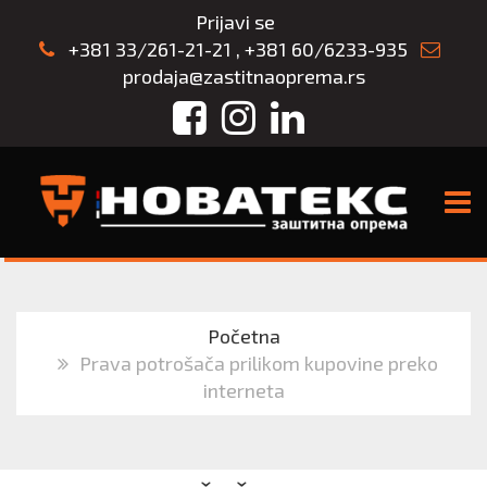
Prijavi se
+381 33/261-21-21
,
+381 60/6233-935
prodaja@zastitnaoprema.rs
Facebook
Instagram
LinkedIn
TOGG
Početna
Prava potrošača prilikom kupovine preko
interneta