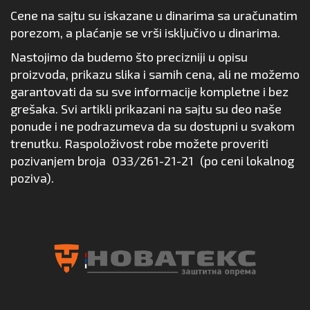
Cene na sajtu su iskazane u dinarima sa uračunatim
porezom, a plaćanje se vrši isključivo u dinarima.
Nastojimo da budemo što precizniji u opisu
proizvoda, prikazu slika i samih cena, ali ne možemo
garantovati da su sve informacije kompletne i bez
grešaka. Svi artikli prikazani na sajtu su deo naše
ponude i ne podrazumeva da su dostupni u svakom
trenutku. Raspoloživost robe možete proveriti
pozivanjem broja
033/261-21-21
(po ceni lokalnog
poziva).