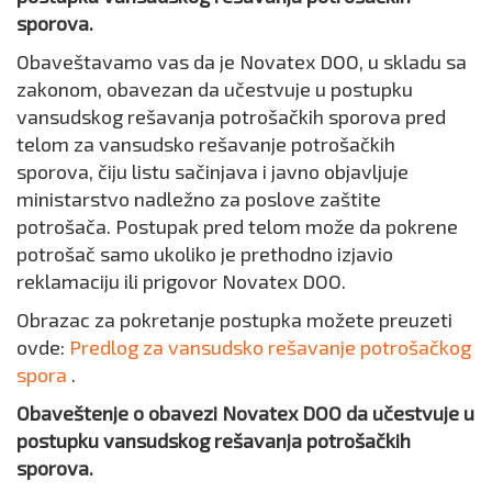
sporova.
Obaveštavamo vas da je Novatex DOO, u skladu sa
zakonom, obavezan da učestvuje u postupku
vansudskog rešavanja potrošačkih sporova pred
telom za vansudsko rešavanje potrošačkih
sporova, čiju listu sačinjava i javno objavljuje
ministarstvo nadležno za poslove zaštite
potrošača. Postupak pred telom može da pokrene
potrošač samo ukoliko je prethodno izjavio
reklamaciju ili prigovor Novatex DOO.
Obrazac za pokretanje postupka možete preuzeti
ovde:
Predlog za vansudsko rešavanje potrošačkog
spora
.
Obaveštenje o obavezi Novatex DOO da učestvuje u
postupku vansudskog rešavanja potrošačkih
sporova.