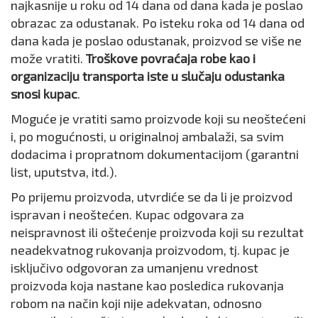
najkasnije u roku od 14 dana od dana kada je poslao
obrazac za odustanak. Po isteku roka od 14 dana od
dana kada je poslao odustanak, proizvod se više ne
može vratiti.
Troškove povraćaja robe kao i
organizaciju transporta iste u slučaju odustanka
snosi kupac
.
Moguće je vratiti samo proizvode koji su neoštećeni
i, po mogućnosti, u originalnoj ambalaži, sa svim
dodacima i propratnom dokumentacijom (garantni
list, uputstva, itd.).
Po prijemu proizvoda, utvrdiće se da li je proizvod
ispravan i neoštećen. Kupac odgovara za
neispravnost ili oštećenje proizvoda koji su rezultat
neadekvatnog rukovanja proizvodom, tj. kupac je
isključivo odgovoran za umanjenu vrednost
proizvoda koja nastane kao posledica rukovanja
robom na način koji nije adekvatan, odnosno