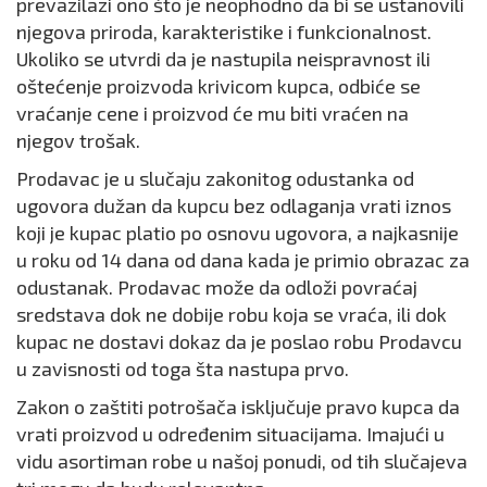
prevazilazi ono što je neophodno da bi se ustanovili
njegova priroda, karakteristike i funkcionalnost.
Ukoliko se utvrdi da je nastupila neispravnost ili
oštećenje proizvoda krivicom kupca, odbiće se
vraćanje cene i proizvod će mu biti vraćen na
njegov trošak.
Prodavac je u slučaju zakonitog odustanka od
ugovora dužan da kupcu bez odlaganja vrati iznos
koji je kupac platio po osnovu ugovora, a najkasnije
u roku od 14 dana od dana kada je primio obrazac za
odustanak. Prodavac može da odloži povraćaj
sredstava dok ne dobije robu koja se vraća, ili dok
kupac ne dostavi dokaz da je poslao robu Prodavcu
u zavisnosti od toga šta nastupa prvo.
Zakon o zaštiti potrošača isključuje pravo kupca da
vrati proizvod u određenim situacijama. Imajući u
vidu asortiman robe u našoj ponudi, od tih slučajeva