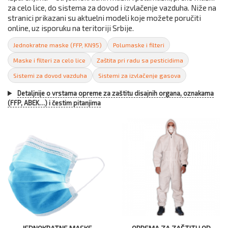
za celo lice, do sistema za dovod i izvlačenje vazduha. Niže na
stranici prikazani su aktuelni modeli koje možete poručiti
online, uz isporuku na teritoriji Srbije.
Jednokratne maske (FFP, KN95)
Polumaske i filteri
Maske i filteri za celo lice
Zaštita pri radu sa pesticidima
Sistemi za dovod vazduha
Sistemi za izvlačenje gasova
Detaljnije o vrstama opreme za zaštitu disajnih organa, oznakama
(FFP, ABEK…) i čestim pitanjima