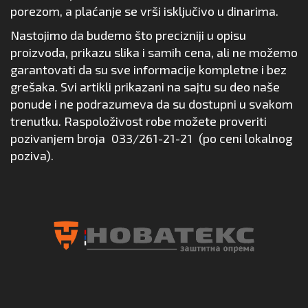
porezom, a plaćanje se vrši isključivo u dinarima.
Nastojimo da budemo što precizniji u opisu
proizvoda, prikazu slika i samih cena, ali ne možemo
garantovati da su sve informacije kompletne i bez
grešaka. Svi artikli prikazani na sajtu su deo naše
ponude i ne podrazumeva da su dostupni u svakom
trenutku. Raspoloživost robe možete proveriti
pozivanjem broja
033/261-21-21
(po ceni lokalnog
poziva).