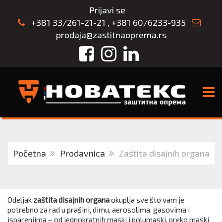
Prijavi se
+381 33/261-21-21
,
+381 60/6233-935
prodaja@zastitnaoprema.rs
Facebook
Instagram
LinkedIn
TOGG
Početna
Prodavnica
Zaštita disajnih organa
Odeljak
zaštita disajnih organa
okuplja sve što vam je
potrebno za rad u prašini, dimu, aerosolima, gasovima i
isparenjima – od jednokratnih maski i polumaski, preko maski