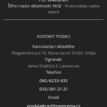
Šifra i naziv delatnosti:
1412
- Proizvodnja radne
odeće
KONTAKT PODACI
Kancelarija i skladište:
Magistralni put 15, Nova Varoš 31320, Srbija
Ogranak:
Janka Stajčića 3, Lazarevac
Telefoni
060/6233-935
033/261-21-21
Email
prodaja@zastitnaoprema.rs