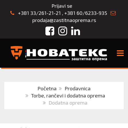
Prijavi se
+381 33/261-21-21
,
+381 60/6233-935
prodaja@zastitnaoprema.rs
Facebook
Instagram
LinkedIn
TOGG
Početna
Prodavnica
Torbe, rančevi i dodatna oprema
Dodatna oprema