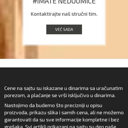
#IMATE NEDOUMICE
Kontaktirajte naš stručni tim.
VEĆ SADA
Cene na sajtu su iskazane u dinarima sa uračunatim
porezom, a plaćanje se vrši isključivo u dinarima.
Nastojimo da budemo što precizniji u opisu
proizvoda, prikazu slika i samih cena, ali ne možemo
garantovati da su sve informacije kompletne i bez
grešaka. Svi artikli prikazani na sajtu su deo naše