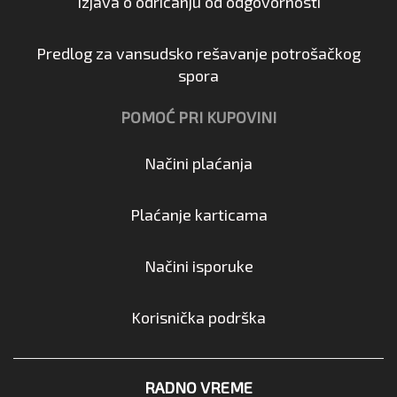
Izjava o odricanju od odgovornosti
Predlog za vansudsko rešavanje potrošačkog
spora
POMOĆ PRI KUPOVINI
Načini plaćanja
Plaćanje karticama
Načini isporuke
Korisnička podrška
RADNO VREME