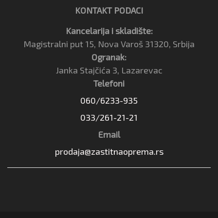
KONTAKT PODACI
Kancelarija i skladište:
Magistralni put 15, Nova Varoš 31320, Srbija
Ogranak:
Janka Stajčića 3, Lazarevac
Telefoni
060/6233-935
033/261-21-21
Email
prodaja@zastitnaoprema.rs