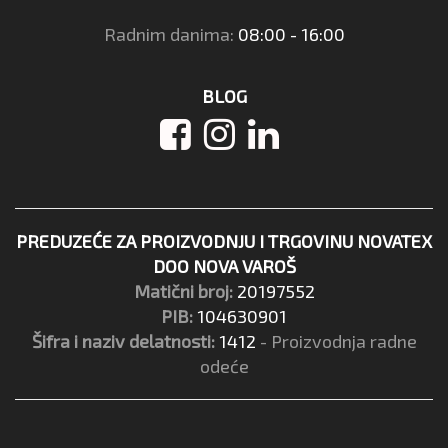
Radnim danima:
08:00 - 16:00
BLOG
PREDUZEĆE ZA PROIZVODNJU I TRGOVINU NOVATEX
DOO NOVA VAROŠ
Matični broj:
20197552
PIB:
104630901
Šifra i naziv delatnosti:
1412
- Proizvodnja radne
odeće