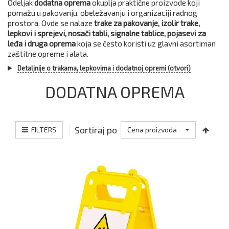
Odeljak
dodatna oprema
okuplja praktične proizvode koji
pomažu u pakovanju, obeležavanju i organizaciji radnog
prostora. Ovde se nalaze
trake za pakovanje, izolir trake,
lepkovi i sprejevi, nosači tabli, signalne tablice, pojasevi za
leđa i druga oprema
koja se često koristi uz glavni asortiman
zaštitne opreme i alata.
Detaljnije o trakama, lepkovima i dodatnoj opremi (otvori)
DODATNA OPREMA
Sortiraj po
FILTERS
Cena proizvoda