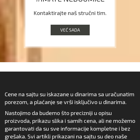
Kontaktirajte naš stručni tim.
VEĆ SADA
Cene na sajtu su iskazane u dinarima sa uračunatim
porezom, a plaćanje se vrši isključivo u dinarima.
Nastojimo da budemo što precizniji u opisu
proizvoda, prikazu slika i samih cena, ali ne možemo
garantovati da su sve informacije kompletne i bez
grešaka. Svi artikli prikazani na sajtu su deo naše