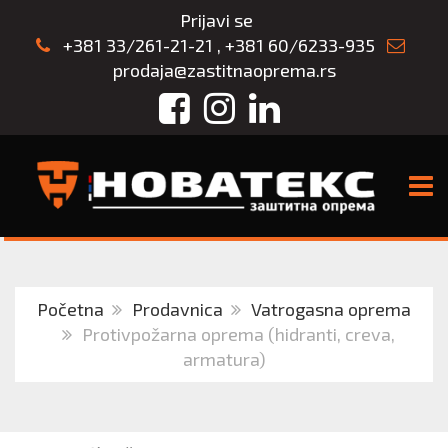
Prijavi se
+381 33/261-21-21
,
+381 60/6233-935
prodaja@zastitnaoprema.rs
Facebook
Instagram
LinkedIn
TOGG
Početna
Prodavnica
Vatrogasna oprema
Protivpožarna oprema (hidranti, creva,
armatura)