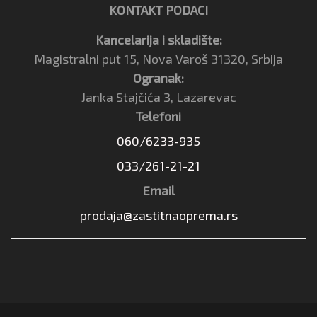
KONTAKT PODACI
Kancelarija i skladište:
Magistralni put 15, Nova Varoš 31320, Srbija
Ogranak:
Janka Stajčića 3, Lazarevac
Telefoni
060/6233-935
033/261-21-21
Email
prodaja@zastitnaoprema.rs