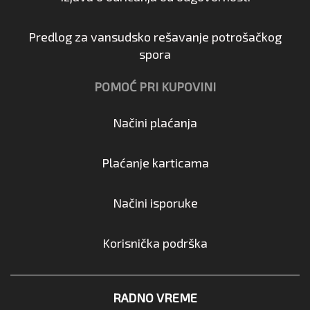
Predlog za vansudsko rešavanje potrošačkog
spora
POMOĆ PRI KUPOVINI
Načini plaćanja
Plaćanje karticama
Načini isporuke
Korisnička podrška
RADNO VREME