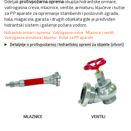
Odeljak
protivpožarna oprema
okuplja hidrantske ormare,
vatrogasna creva, mlaznice, ventile, armaturu, ključeve i kutije
za PP aparate za opremanje stambenih i poslovnih zgrada,
hala, magacina, garaža i drugih objekata gde je predviđen
hidrantski sistem i gašenje požara vodom.
Hidrantski ormari i oprema
Vatrogasna creva
Mlaznice i ventili
Vatrogasna armatura i ključevi
Kutije za PP aparate
Detaljnije o protivpožarnoj i hidrantskoj opremi za objekte (otvori)
MLAZNICE
VENTILI