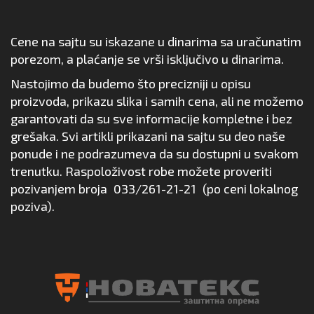
Cene na sajtu su iskazane u dinarima sa uračunatim
porezom, a plaćanje se vrši isključivo u dinarima.
Nastojimo da budemo što precizniji u opisu
proizvoda, prikazu slika i samih cena, ali ne možemo
garantovati da su sve informacije kompletne i bez
grešaka. Svi artikli prikazani na sajtu su deo naše
ponude i ne podrazumeva da su dostupni u svakom
trenutku. Raspoloživost robe možete proveriti
pozivanjem broja
033/261-21-21
(po ceni lokalnog
poziva).