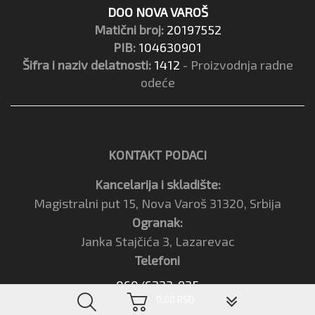
DOO NOVA VAROŠ
Matični broj:
20197552
PIB:
104630901
Šifra i naziv delatnosti:
1412
- Proizvodnja radne
odeće
KONTAKT PODACI
Kancelarija i skladište:
Magistralni put 15, Nova Varoš 31320, Srbija
Ogranak:
Janka Stajčića 3, Lazarevac
Telefoni
060/6233-935
▼
0,00 RSD
033/261-21-21