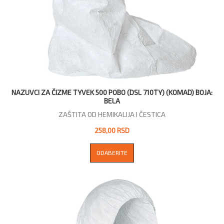
NAZUVCI ZA ČIZME TYVEK 500 POBO (DSL 710TY) (KOMAD) BOJA:
BELA
ZAŠTITA OD HEMIKALIJA I ČESTICA
258,00 RSD
ODABERITE