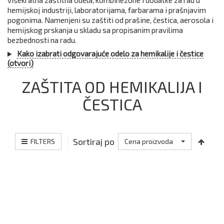
višekratna zaštitna odela, kombinezone i dodatke za rad u
hemijskoj industriji, laboratorijama, farbarama i prašnjavim
pogonima. Namenjeni su zaštiti od prašine, čestica, aerosola i
hemijskog prskanja u skladu sa propisanim pravilima
bezbednosti na radu.
Kako izabrati odgovarajuće odelo za hemikalije i čestice
(otvori)
ZAŠTITA OD HEMIKALIJA I
ČESTICA
Sortiraj po
FILTERS
Cena proizvoda