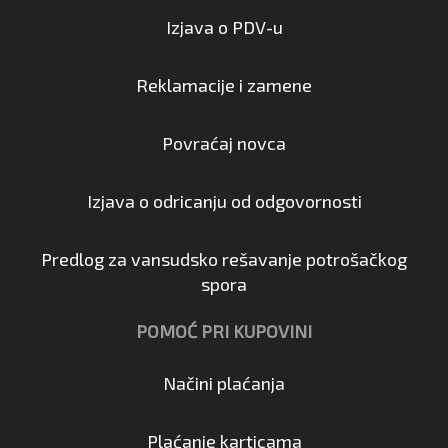
Izjava o PDV-u
Reklamacije i zamene
Povraćaj novca
Izjava o odricanju od odgovornosti
Predlog za vansudsko rešavanje potrošačkog
spora
POMOĆ PRI KUPOVINI
Načini plaćanja
Plaćanje karticama