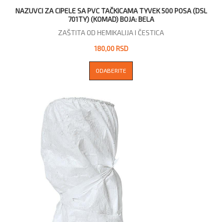
NAZUVCI ZA CIPELE SA PVC TAČKICAMA TYVEK 500 POSA (DSL
701TY) (KOMAD) BOJA: BELA
ZAŠTITA OD HEMIKALIJA I ČESTICA
180,00 RSD
ODABERITE