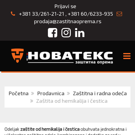
Prijavi se
+381 33/261-21-21
,
+381 60/6233-935
prodaja@zastitnaoprema.rs
Facebook
Instagram
LinkedIn
TOGG
Početna
Prodavnica
Zaštitna i radna odeća
Zaštita od hemikalija i čestica
Odeljak
zaštite od hemikalija i čestica
obuhvata jednokratna i