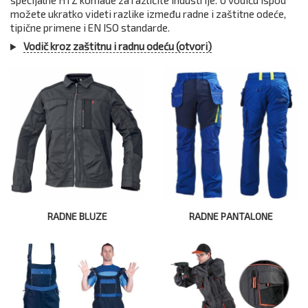
specijalne HTZ komade za različite industrije. U vodiču ispod
možete ukratko videti razlike između radne i zaštitne odeće,
tipične primene i EN ISO standarde.
Vodič kroz zaštitnu i radnu odeću (otvori)
RADNE BLUZE
RADNE PANTALONE