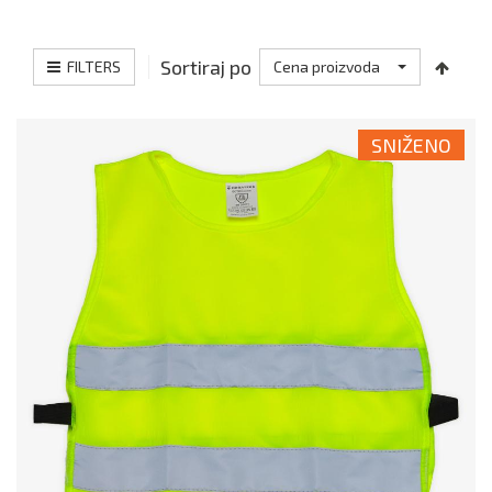
Sortiraj po
FILTERS
Cena proizvoda
SNIŽENO