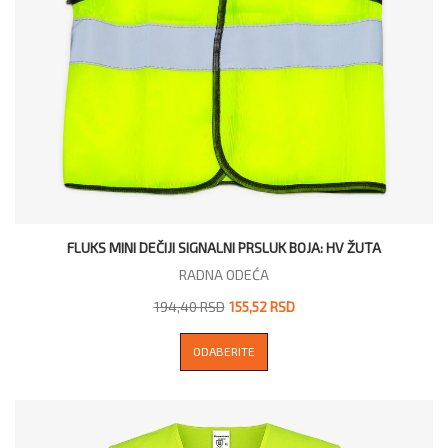
FLUKS MINI DEČIJI SIGNALNI PRSLUK BOJA: HV ŽUTA
RADNA ODEĆA
194,40 RSD
155,52 RSD
ODABERITE