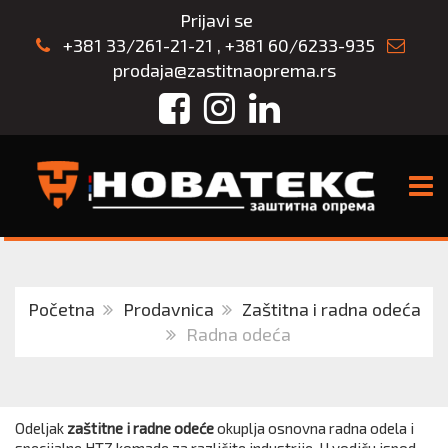
Prijavi se
+381 33/261-21-21
,
+381 60/6233-935
prodaja@zastitnaoprema.rs
Facebook
Instagram
LinkedIn
TOGG
Početna
Prodavnica
Zaštitna i radna odeća
Radna odeća
Odeljak
zaštitne i radne odeće
okuplja osnovna radna odela i