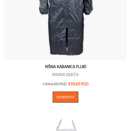
KIŠNA KABANICA FLUID
RADNA ODEĆA
1.044,00 RSD
939,60 RSD
ODABERITE