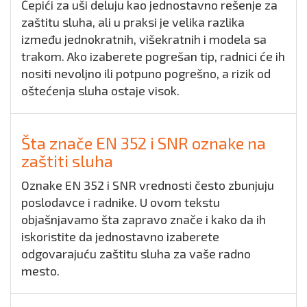
Čepići za uši deluju kao jednostavno rešenje za
zaštitu sluha, ali u praksi je velika razlika
između jednokratnih, višekratnih i modela sa
trakom. Ako izaberete pogrešan tip, radnici će ih
nositi nevoljno ili potpuno pogrešno, a rizik od
oštećenja sluha ostaje visok.
Šta znače EN 352 i SNR oznake na
zaštiti sluha
Oznake EN 352 i SNR vrednosti često zbunjuju
poslodavce i radnike. U ovom tekstu
objašnjavamo šta zapravo znače i kako da ih
iskoristite da jednostavno izaberete
odgovarajuću zaštitu sluha za vaše radno
mesto.