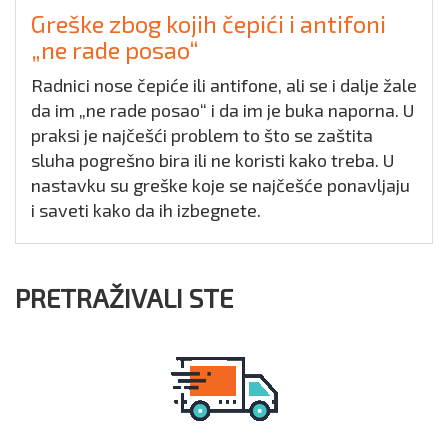
Greške zbog kojih čepići i antifoni
„ne rade posao“
Radnici nose čepiće ili antifone, ali se i dalje žale
da im „ne rade posao“ i da im je buka naporna. U
praksi je najčešći problem to što se zaštita
sluha pogrešno bira ili ne koristi kako treba. U
nastavku su greške koje se najčešće ponavljaju
i saveti kako da ih izbegnete.
PRETRAŽIVALI STE