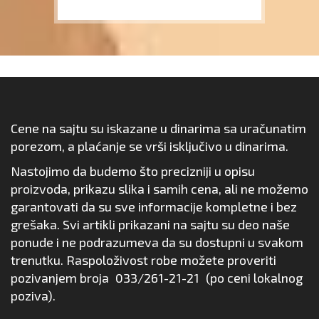
Cene na sajtu su iskazane u dinarima sa uračunatim
porezom, a plaćanje se vrši isključivo u dinarima.
Nastojimo da budemo što precizniji u opisu
proizvoda, prikazu slika i samih cena, ali ne možemo
garantovati da su sve informacije kompletne i bez
grešaka. Svi artikli prikazani na sajtu su deo naše
ponude i ne podrazumeva da su dostupni u svakom
trenutku. Raspoloživost robe možete proveriti
pozivanjem broja
033/261-21-21
(po ceni lokalnog
poziva).