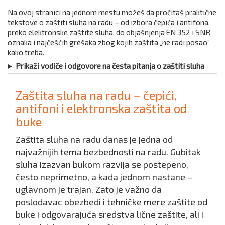
Na ovoj stranici na jednom mestu možeš da pročitaš praktične
tekstove o zaštiti sluha na radu – od izbora čepića i antifona,
preko elektronske zaštite sluha, do objašnjenja EN 352 i SNR
oznaka i najčešćih grešaka zbog kojih zaštita „ne radi posao“
kako treba.
Prikaži vodiče i odgovore na česta pitanja o zaštiti sluha
Zaštita sluha na radu – čepići,
antifoni i elektronska zaštita od
buke
Zaštita sluha na radu danas je jedna od
najvažnijih tema bezbednosti na radu. Gubitak
sluha izazvan bukom razvija se postepeno,
često neprimetno, a kada jednom nastane –
uglavnom je trajan. Zato je važno da
poslodavac obezbedi i tehničke mere zaštite od
buke i odgovarajuća sredstva lične zaštite, ali i