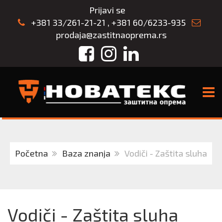
Prijavi se
+381 33/261-21-21
,
+381 60/6233-935
prodaja@zastitnaoprema.rs
Facebook
Instagram
LinkedIn
TOGG
Početna
Baza znanja
Vodiči - Zaštita sluha
Vodiči - Zaštita sluha