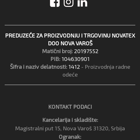
PREDUZEĆE ZA PROIZVODNJU I TRGOVINU NOVATEX
DOO NOVA VAROŠ
Matični broj:
20197552
PIB:
104630901
Šifra i naziv delatnosti:
1412
- Proizvodnja radne
odeće
KONTAKT PODACI
Kancelarija i skladište:
Magistralni put 15, Nova Varoš 31320, Srbija
Ogranak: