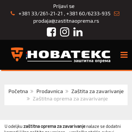
Prijavi se
+381 33/261-21-21
,
+381 60/6233-935
prodaja@zastitnaoprema.rs
Facebook
Instagram
LinkedIn
TOGG
Početna
Prodavnica
Zaštita za zavarivanje
Zaštitna oprema za zavarivanje
U odeljku
zaštitna oprema za zavarivanje
nalaze se dodatni