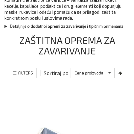
komadi lične zaštite za varioce – varilačka stakla, rukavi,
kecelje, kapuljače, podlaktice i drugi elementi koji dopunjuju
maske, rukavice i odeću i pomažu da se prilagodi zaštita
konkretnom poslu i uslovima rada.
Detaljnije o dodatnoj opremi za zavarivanje i tipičnim primenama
ZAŠTITNA OPREMA ZA
ZAVARIVANJE
Sortiraj po
FILTERS
Cena proizvoda