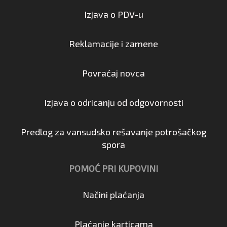
Izjava o PDV-u
Reklamacije i zamene
Povraćaj novca
Izjava o odricanju od odgovornosti
Predlog za vansudsko rešavanje potrošačkog
spora
POMOĆ PRI KUPOVINI
Načini plaćanja
Plaćanje karticama