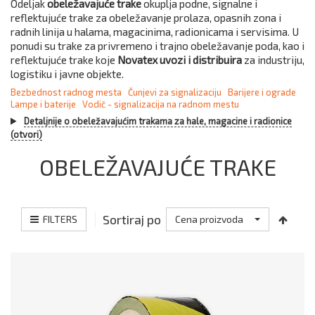
Odeljak
obeležavajuće trake
okuplja podne, signalne i
reflektujuće trake za obeležavanje prolaza, opasnih zona i
radnih linija u halama, magacinima, radionicama i servisima. U
ponudi su trake za privremeno i trajno obeležavanje poda, kao i
reflektujuće trake koje
Novatex uvozi i distribuira
za industriju,
logistiku i javne objekte.
Bezbednost radnog mesta
Čunjevi za signalizaciju
Barijere i ograde
Lampe i baterije
Vodič - signalizacija na radnom mestu
Detaljnije o obeležavajućim trakama za hale, magacine i radionice
(otvori)
OBELEŽAVAJUĆE TRAKE
Sortiraj po
FILTERS
Cena proizvoda