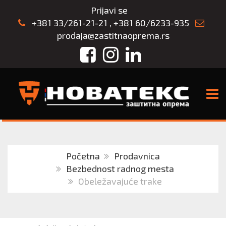
Prijavi se
+381 33/261-21-21
,
+381 60/6233-935
prodaja@zastitnaoprema.rs
Facebook
Instagram
LinkedIn
TOGG
Početna
Prodavnica
Bezbednost radnog mesta
Obeležavajuće trake