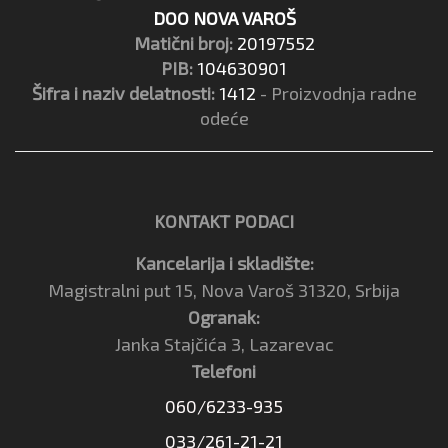
DOO NOVA VAROŠ
Matični broj:
20197552
PIB:
104630901
Šifra i naziv delatnosti:
1412
- Proizvodnja radne
odeće
KONTAKT PODACI
Kancelarija i skladište:
Magistralni put 15, Nova Varoš 31320, Srbija
Ogranak:
Janka Stajčića 3, Lazarevac
Telefoni
060/6233-935
033/261-21-21