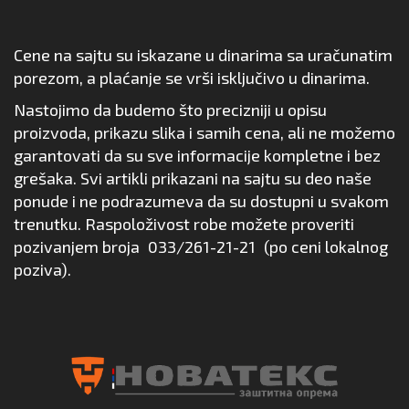
Cene na sajtu su iskazane u dinarima sa uračunatim
porezom, a plaćanje se vrši isključivo u dinarima.
Nastojimo da budemo što precizniji u opisu
proizvoda, prikazu slika i samih cena, ali ne možemo
garantovati da su sve informacije kompletne i bez
grešaka. Svi artikli prikazani na sajtu su deo naše
ponude i ne podrazumeva da su dostupni u svakom
trenutku. Raspoloživost robe možete proveriti
pozivanjem broja
033/261-21-21
(po ceni lokalnog
poziva).