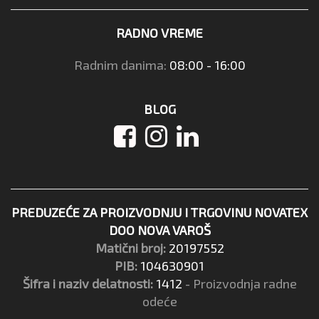
RADNO VREME
Radnim danima:
08:00 - 16:00
BLOG
PREDUZEĆE ZA PROIZVODNJU I TRGOVINU NOVATEX
DOO NOVA VAROŠ
Matični broj:
20197552
PIB:
104630901
Šifra i naziv delatnosti:
1412
- Proizvodnja radne
odeće