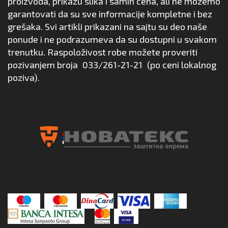
proizvoda, prikazu slika i samih cena, ali ne možemo
garantovati da su sve informacije kompletne i bez
grešaka. Svi artikli prikazani na sajtu su deo naše
ponude i ne podrazumeva da su dostupni u svakom
trenutku. Raspoloživost robe možete proveriti
pozivanjem broja
033/261-21-21
(po ceni lokalnog
poziva).