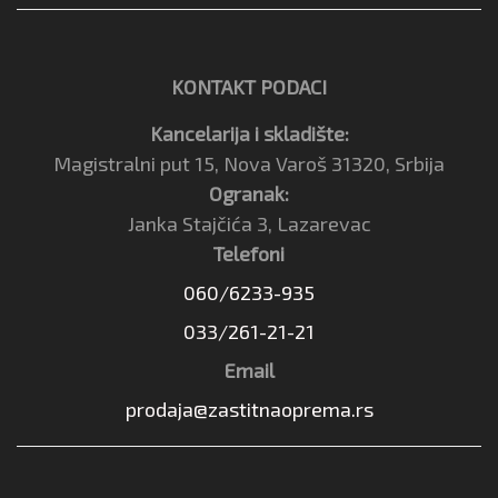
KONTAKT PODACI
Kancelarija i skladište:
Magistralni put 15, Nova Varoš 31320, Srbija
Ogranak:
Janka Stajčića 3, Lazarevac
Telefoni
060/6233-935
033/261-21-21
Email
prodaja@zastitnaoprema.rs