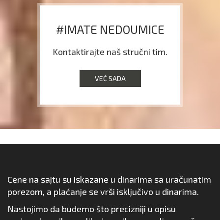
#IMATE NEDOUMICE
Kontaktirajte naš stručni tim.
VEĆ SADA
Cene na sajtu su iskazane u dinarima sa uračunatim
porezom, a plaćanje se vrši isključivo u dinarima.
Nastojimo da budemo što precizniji u opisu