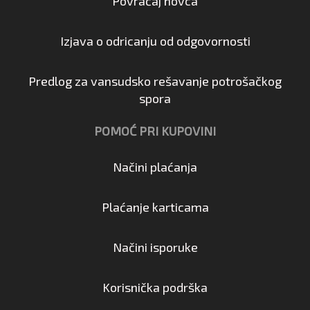
Povraćaj novca
Izjava o odricanju od odgovornosti
Predlog za vansudsko rešavanje potrošačkog
spora
POMOĆ PRI KUPOVINI
Načini plaćanja
Plaćanje karticama
Načini isporuke
Korisnička podrška