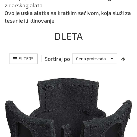
zidarskog alata.
Ovo je uska alatka sa kratkim sečivom, koja služi za
tesanje ili klinovanje.
DLETA
Sortiraj po
FILTERS
Cena proizvoda