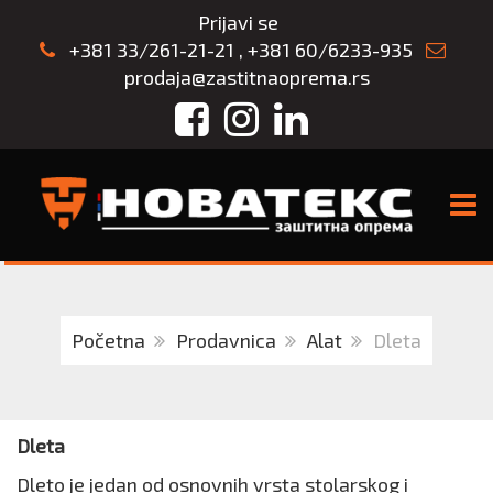
Prijavi se
+381 33/261-21-21
,
+381 60/6233-935
prodaja@zastitnaoprema.rs
Facebook
Instagram
LinkedIn
TOGG
Početna
Prodavnica
Alat
Dleta
Dleta
Dleto je jedan od osnovnih vrsta stolarskog i