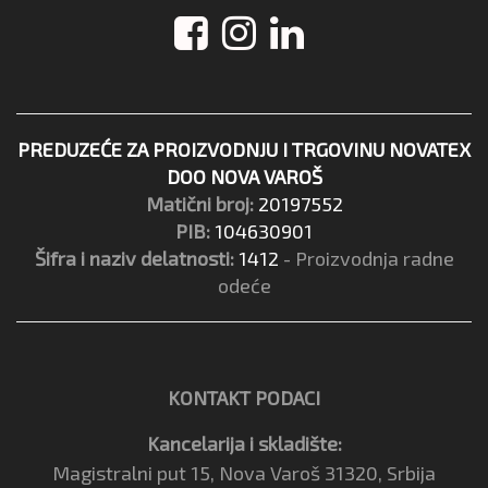
PREDUZEĆE ZA PROIZVODNJU I TRGOVINU NOVATEX
DOO NOVA VAROŠ
Matični broj:
20197552
PIB:
104630901
Šifra i naziv delatnosti:
1412
- Proizvodnja radne
odeće
KONTAKT PODACI
Kancelarija i skladište:
Magistralni put 15, Nova Varoš 31320, Srbija