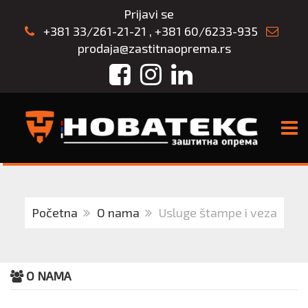
Prijavi se
+381 33/261-21-21
,
+381 60/6233-935
prodaja@zastitnaoprema.rs
Facebook
Instagram
LinkedIn
TOGG
Početna
O nama
Usluge štampe i veza
O NAMA