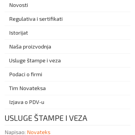
Novosti
Regulativa i sertifikati
Istorijat
Naša proizvodnja
Usluge štampe i veza
Podaci o firmi
Tim Novateksa
Izjava o PDV-u
USLUGE ŠTAMPE I VEZA
Napisao:
Novateks