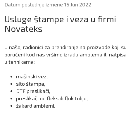
Datum poslednje izmene 15 Jun 2022
Usluge štampe i veza u firmi
Novateks
U našoj radionici za brendiranje na proizvode koji su
poručeni kod nas vršimo izradu amblema ili natpisa
u tehnikama:
mašinski vez,
sito štampa,
DTF preslikači,
preslikači od fleks ili flok folije,
žakard amblemi.