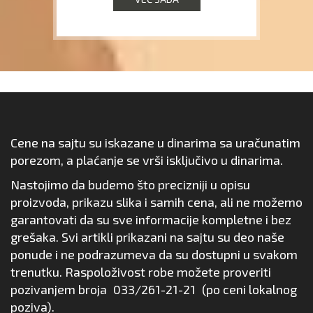
Cene na sajtu su iskazane u dinarima sa uračunatim
porezom, a plaćanje se vrši isključivo u dinarima.
Nastojimo da budemo što precizniji u opisu
proizvoda, prikazu slika i samih cena, ali ne možemo
garantovati da su sve informacije kompletne i bez
grešaka. Svi artikli prikazani na sajtu su deo naše
ponude i ne podrazumeva da su dostupni u svakom
trenutku. Raspoloživost robe možete proveriti
pozivanjem broja
033/261-21-21
(po ceni lokalnog
poziva).