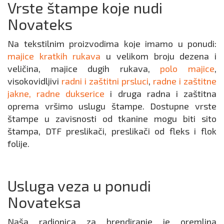
Vrste štampe koje nudi
Novateks
Na tekstilnim proizvodima koje imamo u ponudi:
majice kratkih rukava
u velikom broju dezena i
veličina, majice dugih rukava,
polo majice
,
visokovidljivi
radni i zaštitni prsluci
,
radne i zaštitne
jakne,
radne dukserice
i druga radna i zaštitna
oprema vršimo uslugu štampe. Dostupne vrste
štampe u zavisnosti od tkanine mogu biti sito
štampa, DTF preslikači, preslikači od fleks i flok
folije.
Usluga veza u ponudi
Novateksa
Naša radionica za brendiranje je oremljna