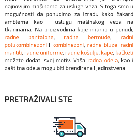
najnovijim mašinama za usluge veza. S toga smo u
mogućnosti da ponudimo za izradu kako žakard
amblema kao i uslugu mašinskog veza na
tkaninama. Na proizvodima koje imamo u ponudi,
radne pantalone
,
radne bermude
,
radni
polukombinezoni
i
kombinezoni
,
radne bluze
,
radni
mantili
,
radne uniforme
,
radne košulje
,
kape
,
kačketi
možete dodati svoj motiv. Vaša
radna odela
, kao i
zaštitna odela mogu biti brendirana i jedinstvena.
PRETRAŽIVALI STE