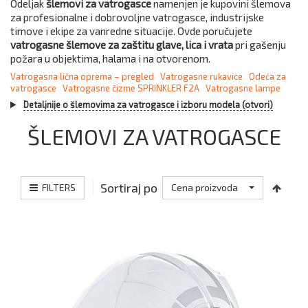
Odeljak
šlemovi za vatrogasce
namenjen je kupovini šlemova
za profesionalne i dobrovoljne vatrogasce, industrijske
timove i ekipe za vanredne situacije. Ovde poručujete
vatrogasne šlemove za zaštitu glave, lica i vrata
pri gašenju
požara u objektima, halama i na otvorenom.
Vatrogasna lična oprema – pregled
Vatrogasne rukavice
Odeća za
vatrogasce
Vatrogasne čizme SPRINKLER F2A
Vatrogasne lampe
Detaljnije o šlemovima za vatrogasce i izboru modela (otvori)
ŠLEMOVI ZA VATROGASCE
Sortiraj po
FILTERS
Cena proizvoda