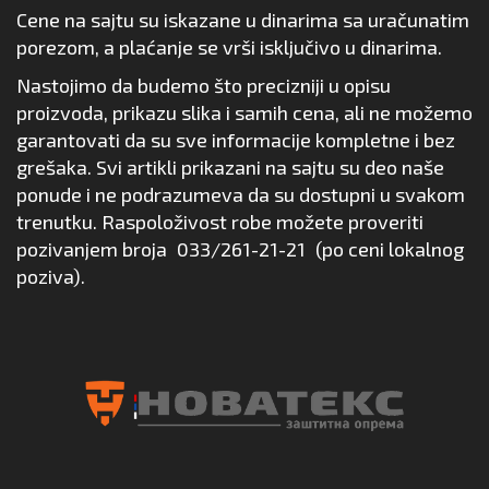
Cene na sajtu su iskazane u dinarima sa uračunatim
porezom, a plaćanje se vrši isključivo u dinarima.
Nastojimo da budemo što precizniji u opisu
proizvoda, prikazu slika i samih cena, ali ne možemo
garantovati da su sve informacije kompletne i bez
grešaka. Svi artikli prikazani na sajtu su deo naše
ponude i ne podrazumeva da su dostupni u svakom
trenutku. Raspoloživost robe možete proveriti
pozivanjem broja
033/261-21-21
(po ceni lokalnog
poziva).