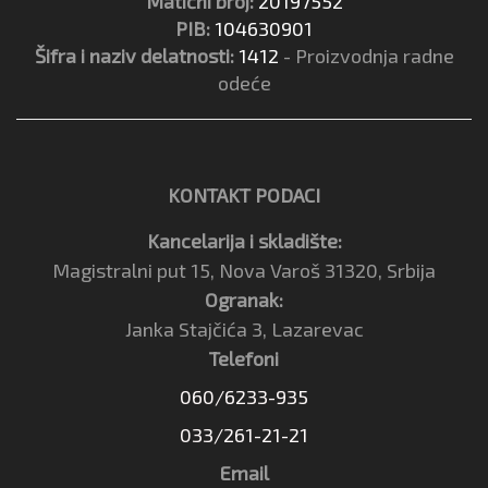
Matični broj:
20197552
PIB:
104630901
Šifra i naziv delatnosti:
1412
- Proizvodnja radne
odeće
KONTAKT PODACI
Kancelarija i skladište:
Magistralni put 15, Nova Varoš 31320, Srbija
Ogranak:
Janka Stajčića 3, Lazarevac
Telefoni
060/6233-935
033/261-21-21
Email