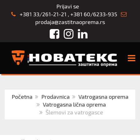
Prijavi se
+381 33/261-21-21
,
+381 60/6233-935
prodaja@zastitnaoprema.rs
Facebook
Instagram
LinkedIn
TOGG
Početna
Prodavnica
Vatrogasna oprema
Vatrogasna lična oprema
Šlemovi za vatrogasce