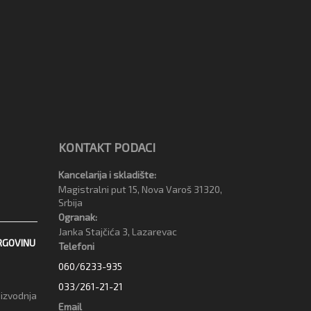
KONTAKT PODACI
Kancelarija i skladište:
Magistralni put 15, Nova Varoš 31320,
Srbija
Ogranak:
Janka Stajčića 3, Lazarevac
RGOVINU
Telefoni
060/6233-935
033/261-21-21
oizvodnja
Email