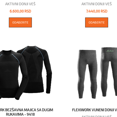
AKTIVNI DONJI VEŠ
AKTIVNI DONJI VEŠ
6.600,00 RSD
7.440,00 RSD
ODABERITE
ODABERITE
RK BEZŠAVNA MAJICA SA DUGIM
FLEXIWORK VUNENI DONJI 
RUKAVIMA - 9418
AKTIVNI DONJI VEŠ