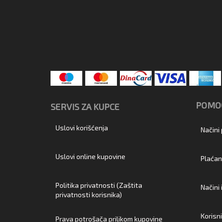
POMOĆ
SERVIS ZA KUPCE
Uslovi korišćenja
Načini
Uslovi online kupovine
Plaćan
Politika privatnosti (Zaštita
Načini
privatnosti korisnika)
Korisn
Prava potrošača prilikom kupovine