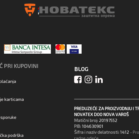
 PRI KUPOVINI
BLOG
 plaćanja
je karticama
PREDUZEĆE ZA PROIZVODNJU I T
NOVATEX DOO NOVA VAROŠ
 isporuke
Matični broj:
20197552
PIB:
104630901
Šifra i naziv delatnosti:
1412
- Pr
ička podrška
radne odeće