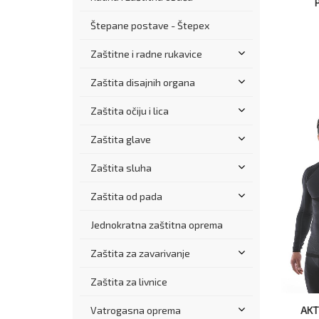
Štepane postave - Štepex
Zaštitne i radne rukavice
Zaštita disajnih organa
Zaštita očiju i lica
Zaštita glave
Zaštita sluha
Zaštita od pada
Jednokratna zaštitna oprema
Zaštita za zavarivanje
Zaštita za livnice
Vatrogasna oprema
AKT