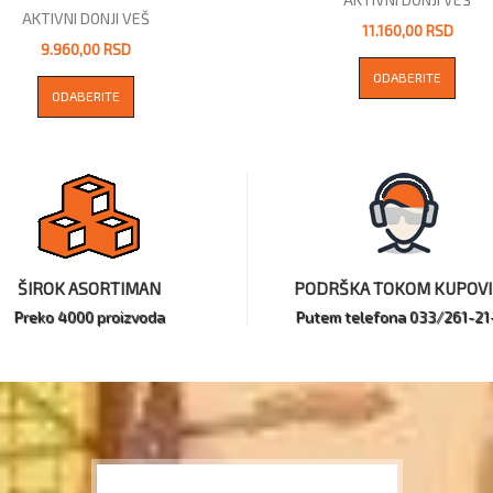
AKTIVNI DONJI VEŠ
11.160,00 RSD
9.960,00 RSD
ODABERITE
ODABERITE
ŠIROK ASORTIMAN
PODRŠKA TOKOM KUPOV
Preko 4000 proizvoda
Putem telefona 033/261-21