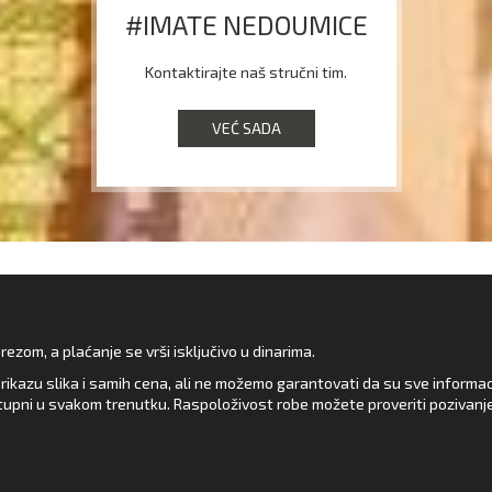
#IMATE NEDOUMICE
Kontaktirajte naš stručni tim.
VEĆ SADA
zom, a plaćanje se vrši isključivo u dinarima.
rikazu slika i samih cena, ali ne možemo garantovati da su sve informacij
upni u svakom trenutku. Raspoloživost robe možete proveriti pozivanj