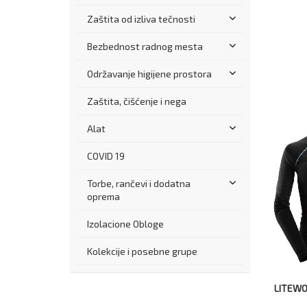
Zaštita od izliva tečnosti
Bezbednost radnog mesta
Održavanje higijene prostora
Zaštita, čišćenje i nega
Alat
COVID 19
Torbe, rančevi i dodatna
oprema
Izolacione Obloge
Kolekcije i posebne grupe
LITEWO