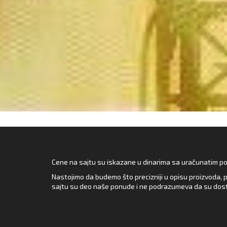
Cene na sajtu su iskazane u dinarima sa uračunatim pore
Nastojimo da budemo što precizniji u opisu proizvoda, p
sajtu su deo naše ponude i ne podrazumeva da su dost