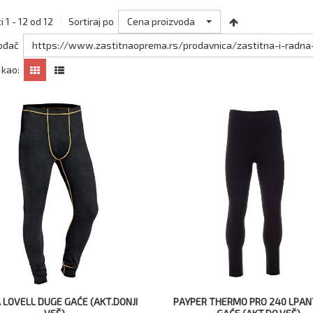
Cena proizvoda
 1 - 12 od 12
Sortiraj po
https://www.zastitnaoprema.rs/prodavnica/zastitna-i-radna-
ođač
 kao:
 LOVELL DUGE GAĆE (AKT.DONJI
PAYPER THERMO PRO 240 LPAN