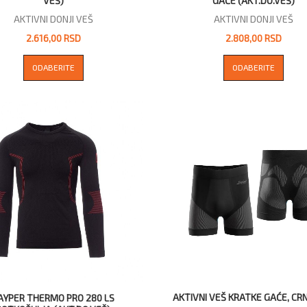
VEŠ)
GAĆE (AKT.DO.VEŠ)
AKTIVNI DONJI VEŠ
AKTIVNI DONJI VEŠ
2.616,00 RSD
2.808,00 RSD
ODABERITE
ODABERITE
AKTIVNI VEŠ KRATKE GAĆE, CRN
AYPER THERMO PRO 280 LS