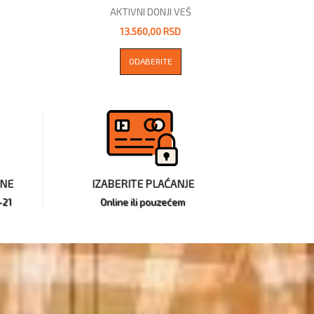
AKTIVNI DONJI VEŠ
13.560,00 RSD
ODABERITE
INE
IZABERITE PLAĆANJE
-21
Online ili pouzećem