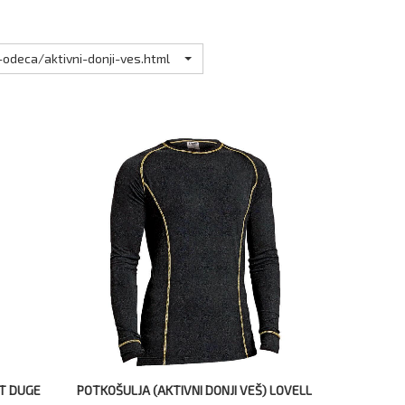
odeca/aktivni-donji-ves.html
T DUGE
POTKOŠULJA (AKTIVNI DONJI VEŠ) LOVELL