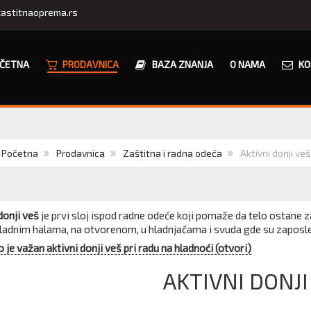
astitnaoprema.rs
ČETNA
PRODAVNICA
BAZA ZNANJA
O NAMA
KO
Početna
Prodavnica
Zaštitna i radna odeća
Aktivni donji veš
donji veš
je prvi sloj ispod radne odeće koji pomaže da telo ostane z
hladnim halama, na otvorenom, u hladnjačama i svuda gde su zaposl
 je važan aktivni donji veš pri radu na hladnoći (otvori)
AKTIVNI DONJI