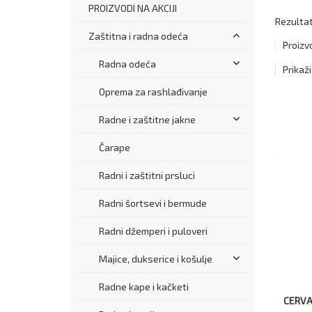
PROIZVODI NA AKCIJI
Rezultati
Zaštitna i radna odeća
Proizv
Radna odeća
Prikaži
Oprema za rashlađivanje
Radne i zaštitne jakne
Čarape
Radni i zaštitni prsluci
Radni šortsevi i bermude
Radni džemperi i puloveri
Majice, dukserice i košulje
Radne kape i kačketi
CERVA