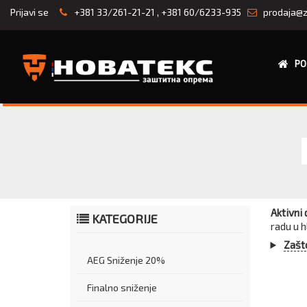
Prijavi se
+381 33/261-21-21
,
+381 60/6233-935
prodaja@z
PO
Aktivni 
KATEGORIJE
radu u 
Zašto
AEG Sniženje 20%
Finalno sniženje