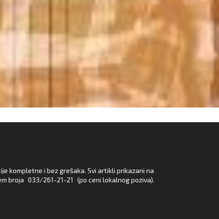
e kompletne i bez grešaka. Svi artikli prikazani na
em broja
033/261-21-21
(po ceni lokalnog poziva).