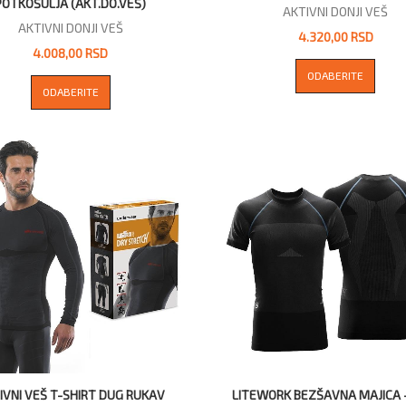
POTKOŠULJA (AKT.DO.VEŠ)
AKTIVNI DONJI VEŠ
AKTIVNI DONJI VEŠ
4.320,00 RSD
4.008,00 RSD
ODABERITE
ODABERITE
IVNI VEŠ T-SHIRT DUG RUKAV
LITEWORK BEZŠAVNA MAJICA -