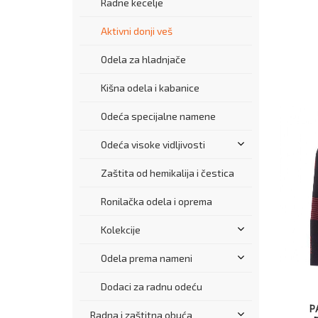
Radne kecelje
Aktivni donji veš
Odela za hladnjače
Kišna odela i kabanice
Odeća specijalne namene
Odeća visoke vidljivosti
Zaštita od hemikalija i čestica
Ronilačka odela i oprema
Kolekcije
Odela prema nameni
Dodaci za radnu odeću
P
Radna i zaštitna obuća