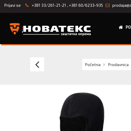
Prijavi se
+381 33/261-21-21
,
+381 60/6233-935
prodaja@z
PO
Portwest
Početna
Prodavnica
PW
SW20TAR
narukavi
za
varioce