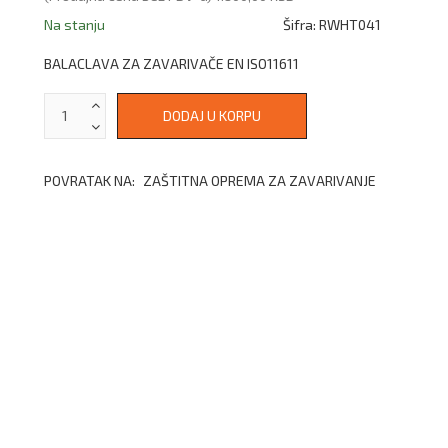
Na stanju
Šifra:
RWHT041
BALACLAVA ZA ZAVARIVAČE EN ISO11611
POVRATAK NA:
ZAŠTITNA OPREMA ZA ZAVARIVANJE