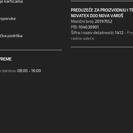
je karticama
PREDUZEĆE ZA PROIZVODNJU I T
NOVATEX DOO NOVA VAROŠ
 isporuke
Matični broj:
20197552
PIB:
104630901
Šifra i naziv delatnosti:
1412
- Pr
ička podrška
radne odeće
VREME
 danima:
08:00 - 16:00