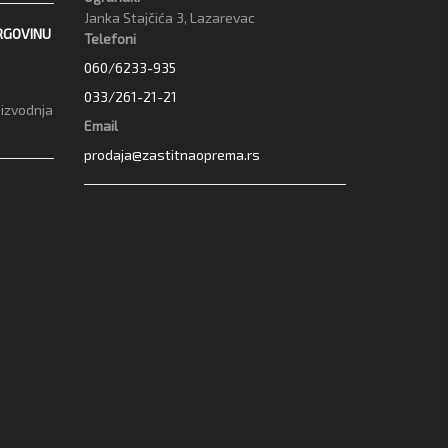
Janka Stajčića 3, Lazarevac
RGOVINU
Telefoni
060/6233-935
033/261-21-21
oizvodnja
Email
prodaja@zastitnaoprema.rs