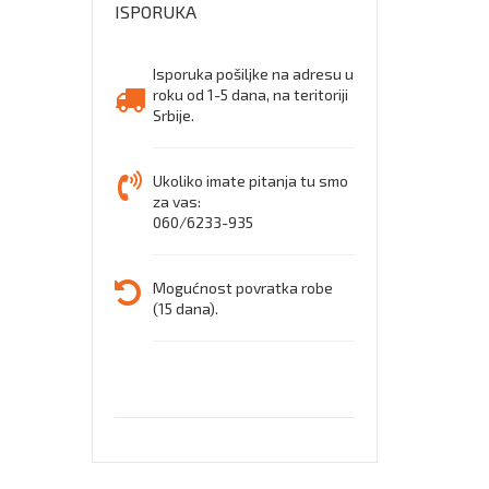
ISPORUKA
zavari
Isporuka pošiljke na adresu u
roku od 1-5 dana, na teritoriji
Srbije.
Ukoliko imate pitanja tu smo
za vas:
060/6233-935
Mogućnost povratka robe
(15 dana).