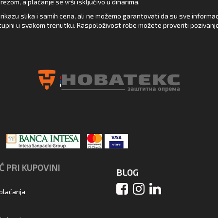
zom, a plaćanje se vrši isključivo u dinarima.
rikazu slika i samih cena, ali ne možemo garantovati da su sve informacij
upni u svakom trenutku. Raspoloživost robe možete proveriti pozivanj
 PRI KUPOVINI
BLOG
 plaćanja