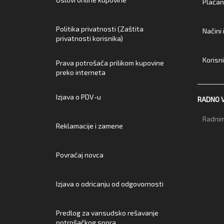
Plaćan
Politika privatnosti (Zaštita
Načini
privatnosti korisnika)
Korisn
Prava potrošača prilikom kupovine
preko interneta
Izjava o PDV-u
RADNO 
Radnim
Reklamacije i zamene
Povraćaj novca
Izjava o odricanju od odgovornosti
Predlog za vansudsko rešavanje
potrošačkog spora