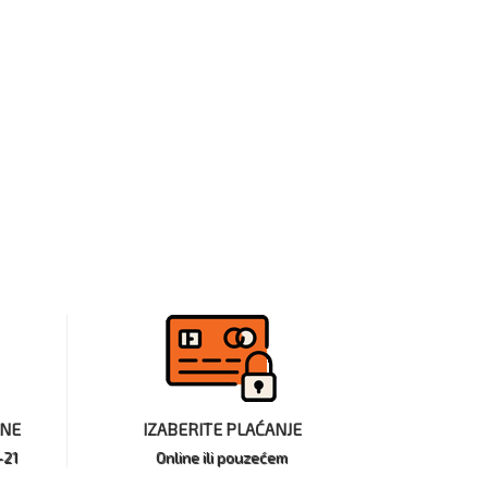
INE
IZABERITE PLAĆANJE
-21
Online ili pouzećem