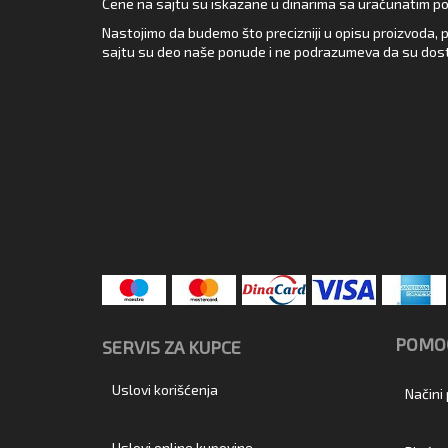
Cene na sajtu su iskazane u dinarima sa uračunatim pore
Nastojimo da budemo što precizniji u opisu proizvoda, p
sajtu su deo naše ponude i ne podrazumeva da su dost
POMOĆ
SERVIS ZA KUPCE
Uslovi korišćenja
Načini
Uslovi online kupovine