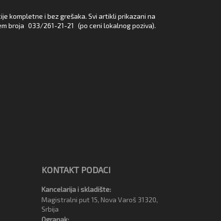
e kompletne i bez grešaka. Svi artikli prikazani na
em broja
033/261-21-21
(po ceni lokalnog poziva).
KONTAKT PODACI
Kancelarija i skladište:
Magistralni put 15, Nova Varoš 31320,
Srbija
Ogranak: