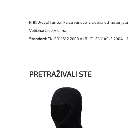
RHINOweld fantomka za varioce izrađena od materijala 
Veličina:
Univerzalna
Standard:
EN ISO11612:2008 A1 B1 C1, EN1149-3:2004 +
PRETRAŽIVALI STE