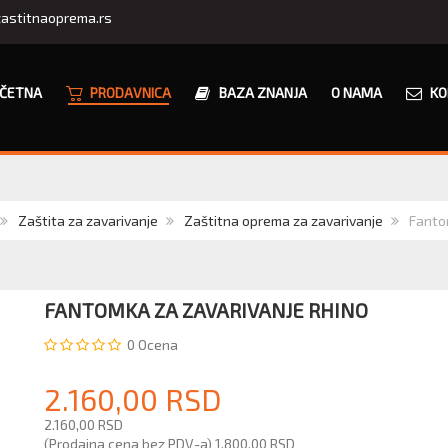
astitnaoprema.rs
ČETNA
PRODAVNICA
BAZA ZNANJA
O NAMA
KO
Zaštita za zavarivanje
Zaštitna oprema za zavarivanje
Fanto
FANTOMKA ZA ZAVARIVANJE RHINO
0
Ocena
2.160,00 RSD
2.160,00 RSD
(Prodajna cena bez PDV-a)
1.800,00 RSD