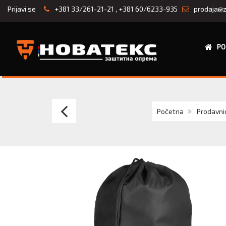
Prijavi se
+381 33/261-21-21
,
+381 60/6233-935
prodaja@z
PO
BRUNO
Početna
Prodavni
MELON
105
Ranac