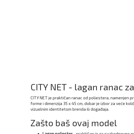
CITY NET - lagan ranac z
CITY NET je praktičan ranac od poliestera, namenjen 
forme i dimenzija 35 x 45 cm, dobar je izbor za veće kol
vizuelnim identitetom brenda ili događaja.
Zašto baš ovaj model
Lagan poliester
- praktičan je za svakodnevno n