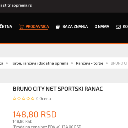
astitnaoprema.rs
ČETNA
PRODAVNICA
BAZA ZNANJA
O NAMA
KO
ca
Torbe, rančevi i dodatna oprema
Rančevi - torbe
BRUNO CI
BRUNO CITY NET SPORTSKI RANAC
0
Ocena
148,80 RSD
148,80 RSD
(Prodajna cena bez PDV-a)
124,00 RSD