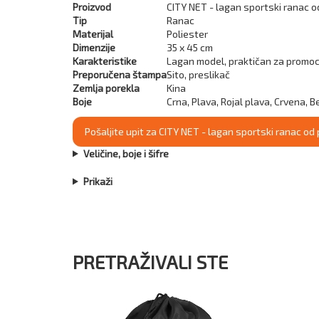
Proizvod
CITY NET - lagan sportski ranac o
Tip
Ranac
Materijal
Poliester
Dimenzije
35 x 45 cm
Karakteristike
Lagan model, praktičan za promoci
Preporučena štampa
Sito, preslikač
Zemlja porekla
Kina
Boje
Crna, Plava, Rojal plava, Crvena, B
Pošaljite upit za CITY NET - lagan sportski ranac od
Veličine, boje i šifre
Prikaži
PRETRAŽIVALI STE