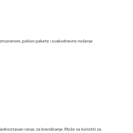
na otvorenom, poklon pakete i svakodnevno nošenje
ednostavan ranac za brendiranje. Može se koristiti za