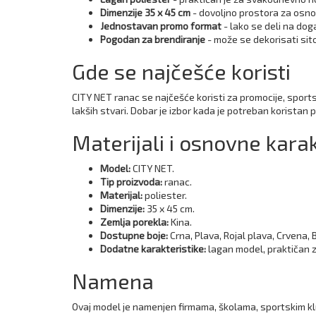
Dimenzije 35 x 45 cm
- dovoljno prostora za osnov
Jednostavan promo format
- lako se deli na do
Pogodan za brendiranje
- može se dekorisati sitom
Gde se najčešće koristi
CITY NET ranac se najčešće koristi za promocije, spor
lakših stvari. Dobar je izbor kada je potreban koristan 
Materijali i osnovne karak
Model:
CITY NET.
Tip proizvoda:
ranac.
Materijal:
poliester.
Dimenzije:
35 x 45 cm.
Zemlja porekla:
Kina.
Dostupne boje:
Crna, Plava, Rojal plava, Crvena, 
Dodatne karakteristike:
lagan model, praktičan z
Namena
Ovaj model je namenjen firmama, školama, sportskim kl