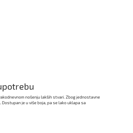
 upotrebu
svakodnevnom nošenju lakših stvari. Zbog jednostavne
. Dostupan je u više boja, pa se lako uklapa sa