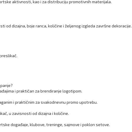
tske aktivnosti, kao i za distribuciju promotivnih materijala.
ti od dizajna, boje ranca, količine i željenog izgleda završne dekoracije.
preslikač.
mpanje?
đajima i praktičan za brendiranje logotipom.
 laganim i praktičnim za svakodnevnu promo upotrebu.
kač, u zavisnosti od dizajna i količine.
ortske događaje, klubove, treninge, sajmove i poklon setove.