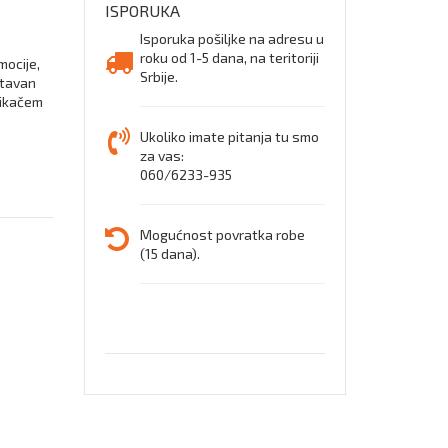
ISPORUKA
Isporuka pošiljke na adresu u
roku od 1-5 dana, na teritoriji
mocije,
Srbije.
stavan
likačem
Ukoliko imate pitanja tu smo
za vas:
060/6233-935
Mogućnost povratka robe
(15 dana).