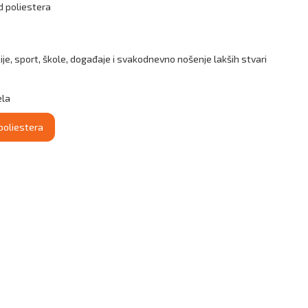
d poliestera
je, sport, škole, događaje i svakodnevno nošenje lakših stvari
ela
 poliestera