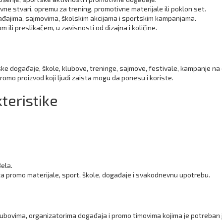
ne stvari, opremu za trening, promotivne materijale ili poklon set.
gađajima, sajmovima, školskim akcijama i sportskim kampanjama.
 ili preslikačem, u zavisnosti od dizajna i količine.
tske događaje, škole, klubove, treninge, sajmove, festivale, kampanje 
promo proizvod koji ljudi zaista mogu da ponesu i koriste.
teristike
Bela.
a promo materijale, sport, škole, događaje i svakodnevnu upotrebu.
ubovima, organizatorima događaja i promo timovima kojima je potreban j