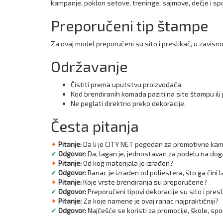
kampanje, poklon setove, treninge, sajmove, dečje i spor
Preporučeni tip štampe
Za ovaj model preporučeni su sito i preslikač, u zavisnos
Održavanje
Čistiti prema uputstvu proizvođača.
Kod brendiranih komada paziti na sito štampu ili 
Ne peglati direktno preko dekoracije.
Česta pitanja
✦
Pitanje:
Da li je CITY NET pogodan za promotivne ka
✔
Odgovor:
Da, lagan je, jednostavan za podelu na doga
✦
Pitanje:
Od kog materijala je izrađen?
✔
Odgovor:
Ranac je izrađen od poliestera, što ga čini
✦
Pitanje:
Koje vrste brendiranja su preporučene?
✔
Odgovor:
Preporučeni tipovi dekoracije su sito i presli
✦
Pitanje:
Za koje namene je ovaj ranac najpraktičniji?
✔
Odgovor:
Najčešće se koristi za promocije, škole, sp