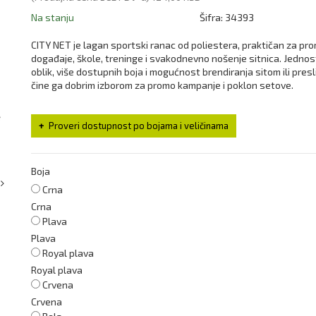
Na stanju
Šifra:
34393
CITY NET je lagan sportski ranac od poliestera, praktičan za pro
događaje, škole, treninge i svakodnevno nošenje sitnica. Jedno
oblik, više dostupnih boja i mogućnost brendiranja sitom ili pres
čine ga dobrim izborom za promo kampanje i poklon setove.
Proveri dostupnost po bojama i veličinama
Boja
Crna
Crna
Plava
Plava
Royal plava
Royal plava
Crvena
Crvena