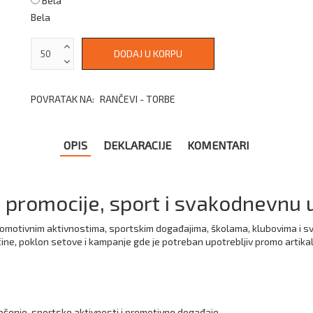
Bela
Bela
POVRATAK NA:
RANČEVI - TORBE
OPIS
DEKLARACIJE
KOMENTARI
a promocije, sport i svakodnevnu
promotivnim aktivnostima, sportskim događajima, školama, klubovima i 
ičine, poklon setove i kampanje gde je potreban upotrebljiv promo artikal
ošenje, sportske aktivnosti i promotivne događaje.