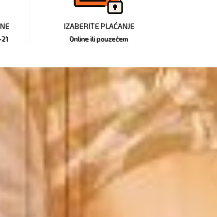
INE
IZABERITE PLAĆANJE
-21
Online ili pouzećem