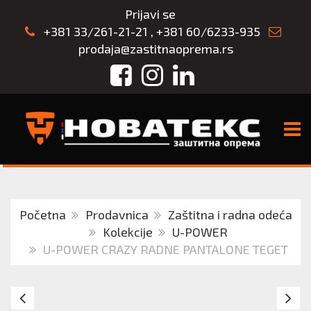
Prijavi se
+381 33/261-21-21
,
+381 60/6233-935
prodaja@zastitnaoprema.rs
Facebook
Instagram
LinkedIn
TOGG
Početna
Prodavnica
Zaštitna i radna odeća
Kolekcije
U-POWER
U-POWER CRAZY RADNE PANTALONE TEGET
U-
U-