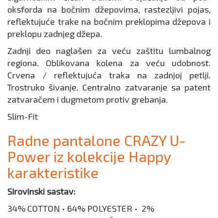
oksforda na bočnim džepovima, rastezljivi pojas,
reflektujuće trake na bočnim preklopima džepova i
preklopu zadnjeg džepa.
Zadnji deo naglašen za veću zaštitu lumbalnog
regiona. Oblikovana kolena za veću udobnost.
Crvena / reflektujuća traka na zadnjoj petlji.
Trostruko šivanje. Centralno zatvaranje sa patent
zatvaračem i dugmetom protiv grebanja.
Slim-Fit
Radne pantalone CRAZY U-
Power iz kolekcije Happy
karakteristike
Sirovinski sastav:
34% COTTON • 64% POLYESTER • 2%