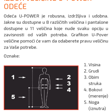
ODEĆE
Odeća U-POWER je robusna, izdržljiva i udobna.
Jakne su dostupne u 8 različitih veličina i pantalone
dostupne u 11 veličina koje nude svaku opciju u
zavisnosti od vaših potreba. Grafikon U-Pover
veličine pomoći će vam da odaberete pravu veličinu
za Vaše potrebe.
Oznake:
Visina
Grudi
Obim
struka
Bokovi
(merenje)
Noga
(iznutra)