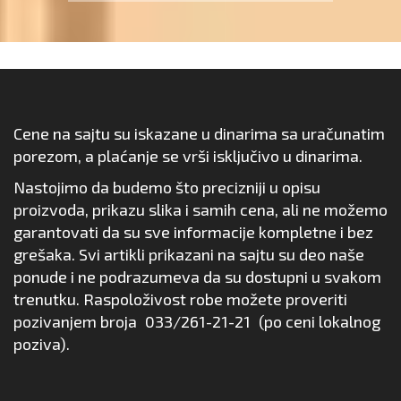
Cene na sajtu su iskazane u dinarima sa uračunatim
porezom, a plaćanje se vrši isključivo u dinarima.
Nastojimo da budemo što precizniji u opisu
proizvoda, prikazu slika i samih cena, ali ne možemo
garantovati da su sve informacije kompletne i bez
grešaka. Svi artikli prikazani na sajtu su deo naše
ponude i ne podrazumeva da su dostupni u svakom
trenutku. Raspoloživost robe možete proveriti
pozivanjem broja
033/261-21-21
(po ceni lokalnog
poziva).