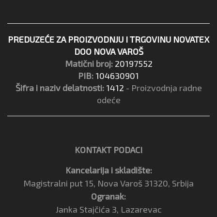
PREDUZEĆE ZA PROIZVODNJU I TRGOVINU NOVATEX
DOO NOVA VAROŠ
Matični broj:
20197552
PIB:
104630901
Šifra i naziv delatnosti:
1412
- Proizvodnja radne
odeće
KONTAKT PODACI
Kancelarija i skladište:
Magistralni put 15, Nova Varoš 31320, Srbija
Ogranak:
Janka Stajčića 3, Lazarevac