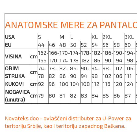
ANATOMSKE MERE ZA PANTAL
USA
S
M
L
XL
2XL
3XL
EU
44
46
48
50
52
54
56
58
60
162-
166-
170-
174-
178-
182-
186-
190-
194-
VISINA
cm
166
170
174
178
182
186
190
194
198
OBIM
74-
78-
82-
86-
90-
94-
98-
102-
106-
cm
STRUKA
78
82
86
90
94
98
102
106
111
KUKOVI
cm
92
96
100
104
108
112
116
120
124
NOGAVICA
cm
79
80
81
82
83
84
85
86
87
(unutra)
Novateks doo - ovlašćeni distributer za U-Power za
teritoriju Srbije, kao i teritoriju zapadnog Balkana.