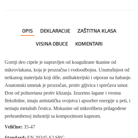
OPIS
DEKLARACIJE
ZAŠTITNA KLASA
VISINA OBUCE
KOMENTARI
Gornji deo cipele je napravljen od koagulirane tkanine od
mikrovlakana, koja je prozračna i vodoodbojna. Unutrašnjost od
netkanog materijala koji diše, antibakterijski i otporan na habanje.
Anatomski umetak je prozračan, protiv gljivica i sprečava umor.
Đon od poliuretana protiv klizanja. Izuzetno lagane i veoma
fleksibilne, imaju antistatička svojstva i apsorber energije u peti, i
nemaju metalnih čestica. Mokasine od mikrofibera prilagođene
prehrambenoj industriji sa kompozitnom kapnom.
Veličine:
35-47
Standard:
EN 20345 S2 SRC