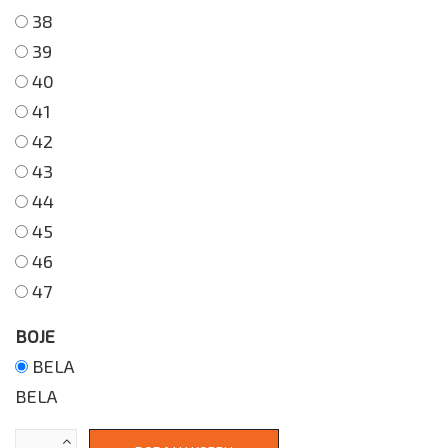
38
39
40
41
42
43
44
45
46
47
BOJE
BELA
BELA