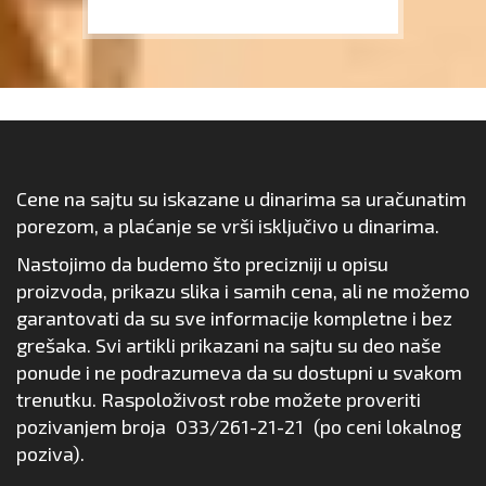
Cene na sajtu su iskazane u dinarima sa uračunatim
porezom, a plaćanje se vrši isključivo u dinarima.
Nastojimo da budemo što precizniji u opisu
proizvoda, prikazu slika i samih cena, ali ne možemo
garantovati da su sve informacije kompletne i bez
grešaka. Svi artikli prikazani na sajtu su deo naše
ponude i ne podrazumeva da su dostupni u svakom
trenutku. Raspoloživost robe možete proveriti
pozivanjem broja
033/261-21-21
(po ceni lokalnog
poziva).