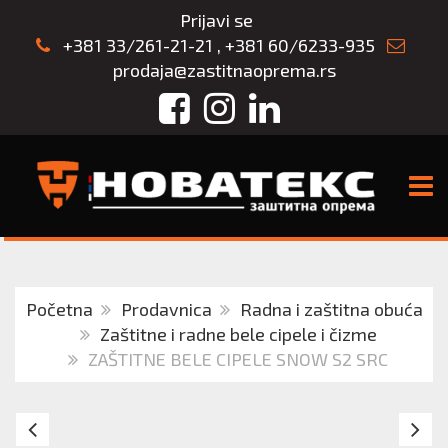
Prijavi se
+381 33/261-21-21
,
+381 60/6233-935
prodaja@zastitnaoprema.rs
Facebook
Instagram
LinkedIn
TOGG
Početna
Prodavnica
Radna i zaštitna obuća
Zaštitne i radne bele cipele i čizme
ZAŠTITNE BELE CIPELE SNOW S2 SRC
Bele
CI