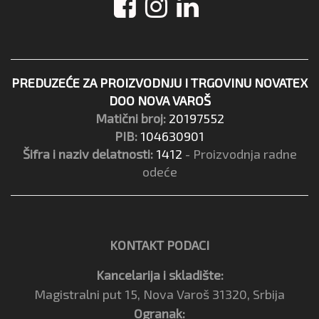
PREDUZEĆE ZA PROIZVODNJU I TRGOVINU NOVATEX
DOO NOVA VAROŠ
Matični broj:
20197552
PIB:
104630901
Šifra i naziv delatnosti:
1412
- Proizvodnja radne
odeće
KONTAKT PODACI
Kancelarija i skladište:
Magistralni put 15, Nova Varoš 31320, Srbija
Ogranak: