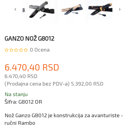
GANZO NOŽ G8012
0
Ocena
6.470,40 RSD
6.470,40 RSD
(Prodajna cena bez PDV-a)
5.392,00 RSD
Na stanju
Šifra:
G8012 OR
Nož Ganzo G8012 je konstrukcija za avanturiste -
ručni Rambo