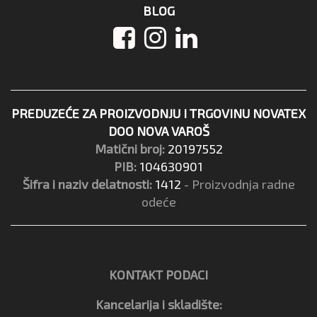
BLOG
PREDUZEĆE ZA PROIZVODNJU I TRGOVINU NOVATEX
DOO NOVA VAROŠ
Matični broj:
20197552
PIB:
104630901
Šifra i naziv delatnosti:
1412
- Proizvodnja radne
odeće
KONTAKT PODACI
Kancelarija i skladište: