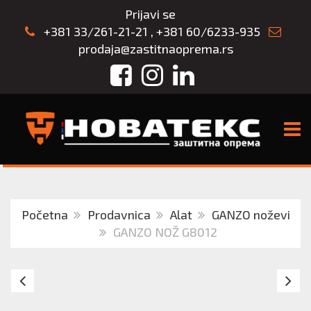
Prijavi se
+381 33/261-21-21
,
+381 60/6233-935
prodaja@zastitnaoprema.rs
Facebook
Instagram
LinkedIn
TOGG
Početna
Prodavnica
Alat
GANZO noževi
GANZO NOŽ G8012
Nož
G
Ganzo
N