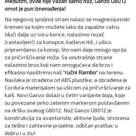
Međutim, ovde nije važan samo nož, Ganzo G8012
omot je pun iznenađenja!
Na njegovoj spoljnoj strani nalazi se magnezijumski
kremen sa kojim možete lako da zapalite vatru.
Idući dalje uz ivicu korice, nalazimo rezač
(rastavljen!) za konopce, kaiševe itd., i ušicu
pripremljenu za konop, što nam daje mnogo opcija
za pričvršćivanje noža. Sa unutrašnje strane
nalazimo brus koji nam omogućava da brzo i
efikasno naoštrimo naš "
ručni Rambo
" na terenu.
Navlaka je izrađena od ABS plastike, a obrađena je
Cordura materijalom sa ušicom za pričvršćivanje za
kaiš. Novi Ganzo dolazi u četiri varijante boja, koje
su povezane jarko zelenim markerom postavljenim
na dršku svakog G8012. Nož Ganzo G8012 je
konstrukcija za avanturiste, aktivne ljude, stvorena
za teške i zahtevne projekte, odličan pratilac u
dobru i u zlu!