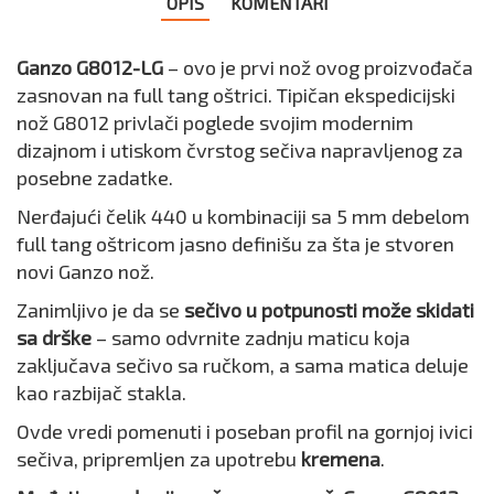
OPIS
KOMENTARI
Ganzo G8012-LG
– ovo je prvi nož ovog proizvođača
zasnovan na full tang oštrici. Tipičan ekspedicijski
nož G8012 privlači poglede svojim modernim
dizajnom i utiskom čvrstog sečiva napravljenog za
posebne zadatke.
Nerđajući čelik 440 u kombinaciji sa 5 mm debelom
full tang oštricom jasno definišu za šta je stvoren
novi Ganzo nož.
Zanimljivo je da se
sečivo u potpunosti može skidati
sa drške
– samo odvrnite zadnju maticu koja
zaključava sečivo sa ručkom, a sama matica deluje
kao razbijač stakla.
Ovde vredi pomenuti i poseban profil na gornjoj ivici
sečiva, pripremljen za upotrebu
kremena
.