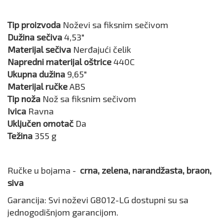
Tip proizvoda
Noževi sa fiksnim sečivom
Dužina sečiva
4,53"
Materijal sečiva
Nerđajući čelik
Napredni materijal oštrice
440C
Ukupna dužina
9,65"
Materijal ručke
ABS
Tip noža
Nož sa fiksnim sečivom
Ivica
Ravna
Uključen omotač
Da
Težina
355 g
Ručke u bojama -
crna, zelena, narandžasta, braon,
siva
Garancija: Svi noževi G8012-LG dostupni su sa
jednogodišnjom garancijom.