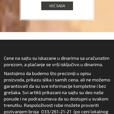
VEĆ SADA
Cene na sajtu su iskazane u dinarima sa uračunatim
porezom, a plaćanje se vrši isključivo u dinarima.
Nastojimo da budemo što precizniji u opisu
proizvoda, prikazu slika i samih cena, ali ne možemo
garantovati da su sve informacije kompletne i bez
grešaka. Svi artikli prikazani na sajtu su deo naše
ponude i ne podrazumeva da su dostupni u svakom
trenutku. Raspoloživost robe možete proveriti
pozivanjem broja
033/261-21-21
(po ceni lokalnog