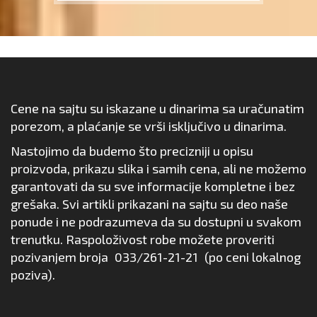
Cene na sajtu su iskazane u dinarima sa uračunatim
porezom, a plaćanje se vrši isključivo u dinarima.
Nastojimo da budemo što precizniji u opisu
proizvoda, prikazu slika i samih cena, ali ne možemo
garantovati da su sve informacije kompletne i bez
grešaka. Svi artikli prikazani na sajtu su deo naše
ponude i ne podrazumeva da su dostupni u svakom
trenutku. Raspoloživost robe možete proveriti
pozivanjem broja
033/261-21-21
(po ceni lokalnog
poziva).