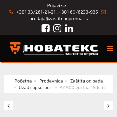
Prijavi se
+381 33/261-21-21
,
+381 60/6233-935
prodaja@zastitnaoprema.rs
Facebook
Instagram
LinkedIn
TOGG
Početna
Prodavnica
Zaštita od pada
Užad i apsorberi
AZ 900 gurtna 150cm.
Irudek
Ta
EXPRESS
ka