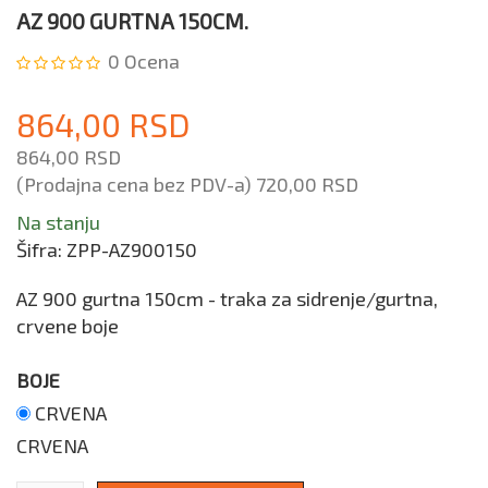
AZ 900 GURTNA 150CM.
0
Ocena
864,00 RSD
864,00 RSD
(Prodajna cena bez PDV-a)
720,00 RSD
Na stanju
Šifra:
ZPP-AZ900150
AZ 900 gurtna 150cm - traka za sidrenje/gurtna,
crvene boje
BOJE
CRVENA
CRVENA