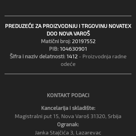
PREDUZEĆE ZA PROIZVODNJU I TRGOVINU NOVATEX
DOO NOVA VAROŠ
Matični broj:
20197552
PIB:
104630901
Šifra i naziv delatnosti:
1412
- Proizvodnja radne
odeće
KONTAKT PODACI
Kancelarija i skladište:
Magistralni put 15, Nova Varoš 31320, Srbija
Ogranak:
Janka Stajčića 3, Lazarevac