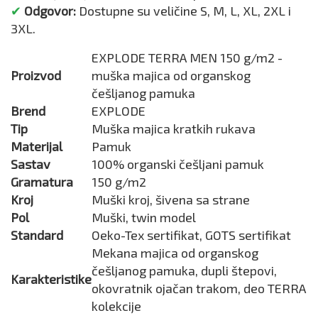
✔
Odgovor:
Dostupne su veličine S, M, L, XL, 2XL i
3XL.
EXPLODE TERRA MEN 150 g/m2 -
Proizvod
muška majica od organskog
češljanog pamuka
Brend
EXPLODE
Tip
Muška majica kratkih rukava
Materijal
Pamuk
Sastav
100% organski češljani pamuk
Gramatura
150 g/m2
Kroj
Muški kroj, šivena sa strane
Pol
Muški, twin model
Standard
Oeko-Tex sertifikat, GOTS sertifikat
Mekana majica od organskog
češljanog pamuka, dupli štepovi,
Karakteristike
okovratnik ojačan trakom, deo TERRA
kolekcije