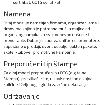
sertifikat, GOTS sertifikat.
Namena
Ovaj model je namenjen firmama, organizacijama i
timovima kojima je potrebna muška majica od
organskog pamuka za svakodnevno nošenje i
brendiranje. Dobar je izbor za uniforme, promotere,
zaposlene u prodaji, event osoblje, poklon pakete,
škole, klubove i promotivne kampanje.
Preporučeni tip štampe
Za ovaj model preporučeni su DTG (digitalna
štampa), preslikač i sito, u zavisnosti od dizajna,
količine i željenog izgleda završne dekoracije.
Održavanje
Prati prema uputstvu proizvođača na etiketi.