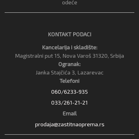
odeće
KONTAKT PODACI
Kancelarija i skladište:
Magistralni put 15, Nova Varoš 31320, Srbija
Ogranak:
Janka Stajčića 3, Lazarevac
Telefoni
060/6233-935
033/261-21-21
Email
prodaja@zastitnaoprema.rs