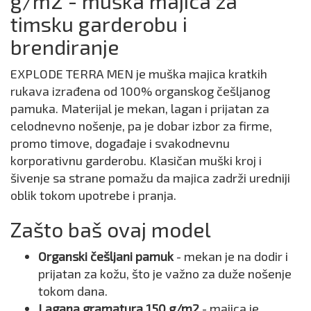
g/m2 - muška majica za
timsku garderobu i
brendiranje
EXPLODE TERRA MEN je muška majica kratkih
rukava izrađena od 100% organskog češljanog
pamuka. Materijal je mekan, lagan i prijatan za
celodnevno nošenje, pa je dobar izbor za firme,
promo timove, događaje i svakodnevnu
korporativnu garderobu. Klasičan muški kroj i
šivenje sa strane pomažu da majica zadrži uredniji
oblik tokom upotrebe i pranja.
Zašto baš ovaj model
Organski češljani pamuk
- mekan je na dodir i
prijatan za kožu, što je važno za duže nošenje
tokom dana.
Lagana gramatura 150 g/m2
- majica je