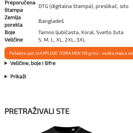
Preporučena
DTG (digitalna štampa), preslikač, sito
štampa
Zemlja
Bangladeš
porekla
Boje
Tamno ljubičasta, Koral, Svetlo žuta
Veličine
S, M, L, XL, 2XL, 3XL
Pošaljite upit za EXPLODE TERRA MEN 150 g/m2 - muška majica o
Veličine, boje i šifre
Prikaži
PRETRAŽIVALI STE