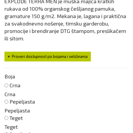
EXPLODE TERRA MEN je muška majica kratkih
rukava od 100% organskog češljanog pamuka,
gramature 150 g/m2. Mekana je, lagana i praktična
za svakodnevno nošenje, timsku garderobu,
promocije i brendiranje DTG štampom, preslikačem
ili sitom.
Proveri dostupnost po bojama i veličinama
Boja
Crna
Crna
Pepeljasta
Pepeljasta
Teget
Teget