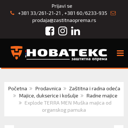
Prijavi se
+381 33/261-21-21
,
+381 60/6233-935
prodaja@zastitnaoprema.rs
Facebook
Instagram
LinkedIn
TOGG
Početna
Prodavnica
Zaštitna i radna odeća
Majice, dukserice i košulje
Radne majice
Explode TERRA MEN Muška majica od
organskog pamuka