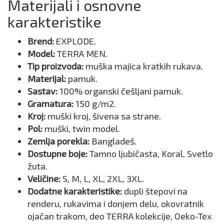
Materijali i osnovne
karakteristike
Brend:
EXPLODE.
Model:
TERRA MEN.
Tip proizvoda:
muška majica kratkih rukava.
Materijal:
pamuk.
Sastav:
100% organski češljani pamuk.
Gramatura:
150 g/m2.
Kroj:
muški kroj, šivena sa strane.
Pol:
muški, twin model.
Zemlja porekla:
Bangladeš.
Dostupne boje:
Tamno ljubičasta, Koral, Svetlo
žuta.
Veličine:
S, M, L, XL, 2XL, 3XL.
Dodatne karakteristike:
dupli štepovi na
renderu, rukavima i donjem delu, okovratnik
ojačan trakom, deo TERRA kolekcije, Oeko-Tex