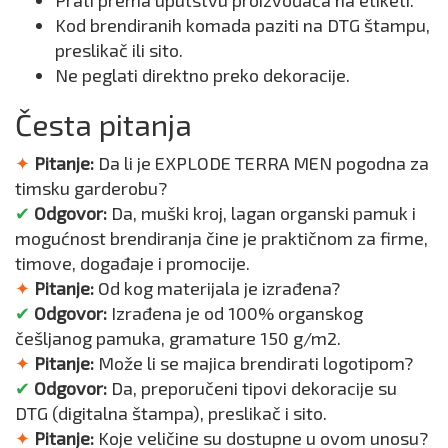
Kod brendiranih komada paziti na DTG štampu,
preslikač ili sito.
Ne peglati direktno preko dekoracije.
Česta pitanja
✦
Pitanje:
Da li je EXPLODE TERRA MEN pogodna za
timsku garderobu?
✔
Odgovor:
Da, muški kroj, lagan organski pamuk i
mogućnost brendiranja čine je praktičnom za firme,
timove, događaje i promocije.
✦
Pitanje:
Od kog materijala je izrađena?
✔
Odgovor:
Izrađena je od 100% organskog
češljanog pamuka, gramature 150 g/m2.
✦
Pitanje:
Može li se majica brendirati logotipom?
✔
Odgovor:
Da, preporučeni tipovi dekoracije su
DTG (digitalna štampa), preslikač i sito.
✦
Pitanje:
Koje veličine su dostupne u ovom unosu?