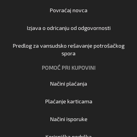
Povraćaj novca
Izjava o odricanju od odgovornosti
Predlog za vansudsko rešavanje potrošačkog
spora
POMOĆ PRI KUPOVINI
Načini plaćanja
Plaćanje karticama
Načini isporuke
Korisnička podrška