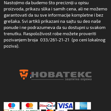
Nastojimo da budemo što precizniji u opisu
proizvoda, prikazu slika i samih cena, ali ne možemo
garantovati da su sve informacije kompletne i bez
grešaka. Svi artikli prikazani na sajtu su deo naše
ponude i ne podrazumeva da su dostupni u svakom
trenutku. Raspoloživost robe možete proveriti
pozivanjem broja
033/261-21-21
(po ceni lokalnog
poziva).