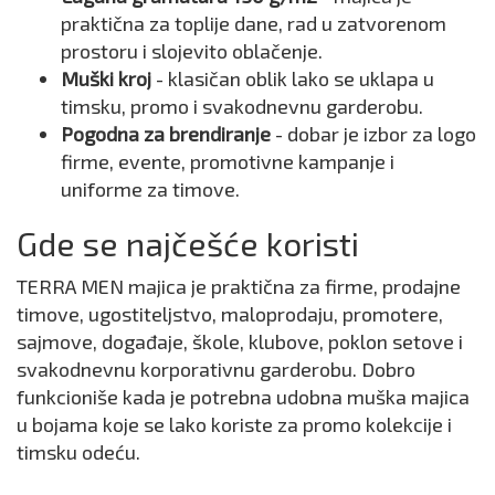
praktična za toplije dane, rad u zatvorenom
prostoru i slojevito oblačenje.
Muški kroj
- klasičan oblik lako se uklapa u
timsku, promo i svakodnevnu garderobu.
Pogodna za brendiranje
- dobar je izbor za logo
firme, evente, promotivne kampanje i
uniforme za timove.
Gde se najčešće koristi
TERRA MEN majica je praktična za firme, prodajne
timove, ugostiteljstvo, maloprodaju, promotere,
sajmove, događaje, škole, klubove, poklon setove i
svakodnevnu korporativnu garderobu. Dobro
funkcioniše kada je potrebna udobna muška majica
u bojama koje se lako koriste za promo kolekcije i
timsku odeću.