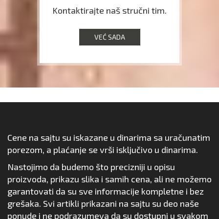
Kontaktirajte naš stručni tim.
VEĆ SADA
Cene na sajtu su iskazane u dinarima sa uračunatim
porezom, a plaćanje se vrši isključivo u dinarima.
Nastojimo da budemo što precizniji u opisu
proizvoda, prikazu slika i samih cena, ali ne možemo
garantovati da su sve informacije kompletne i bez
grešaka. Svi artikli prikazani na sajtu su deo naše
ponude i ne podrazumeva da su dostupni u svakom