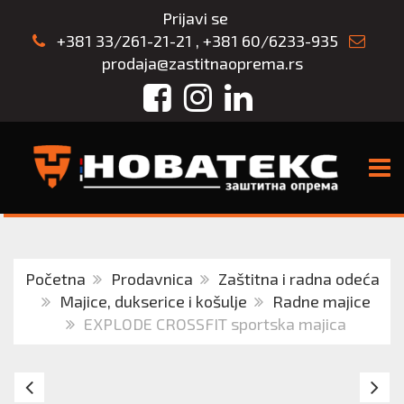
Prijavi se
+381 33/261-21-21
,
+381 60/6233-935
prodaja@zastitnaoprema.rs
Facebook
Instagram
LinkedIn
TOGG
Početna
Prodavnica
Zaštitna i radna odeća
Majice, dukserice i košulje
Radne majice
EXPLODE CROSSFIT sportska majica
EXPLODE
E