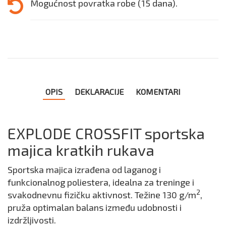
Mogućnost povratka robe (15 dana).
OPIS
DEKLARACIJE
KOMENTARI
EXPLODE CROSSFIT sportska
majica kratkih rukava
Sportska majica izrađena od laganog i
funkcionalnog poliestera, idealna za treninge i
2
svakodnevnu fizičku aktivnost. Težine 130 g/m
,
pruža optimalan balans između udobnosti i
izdržljivosti.