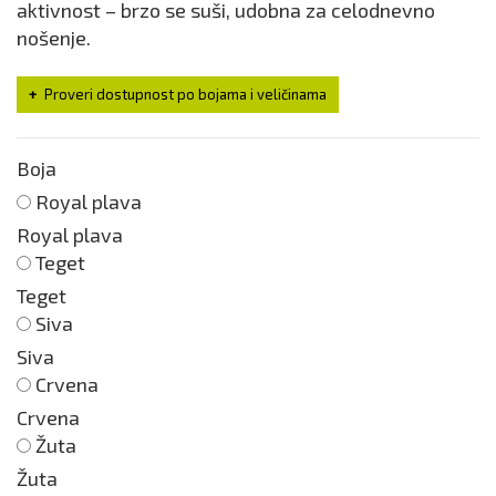
aktivnost – brzo se suši, udobna za celodnevno
nošenje.
Proveri dostupnost po bojama i veličinama
Boja
Royal plava
Royal plava
Teget
Teget
Siva
Siva
Crvena
Crvena
Žuta
Žuta