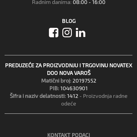
Radnim danima:
08:00 - 16:00
BLOG
PREDUZEĆE ZA PROIZVODNJU I TRGOVINU NOVATEX
DOO NOVA VAROŠ
Matični broj:
20197552
PIB:
104630901
Šifra i naziv delatnosti:
1412
- Proizvodnja radne
odeće
KONTAKT PODACI