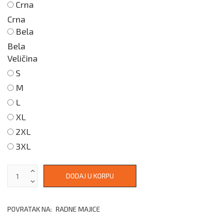
Crna
Crna
Bela
Bela
Veličina
S
M
L
XL
2XL
3XL
POVRATAK NA:
RADNE MAJICE