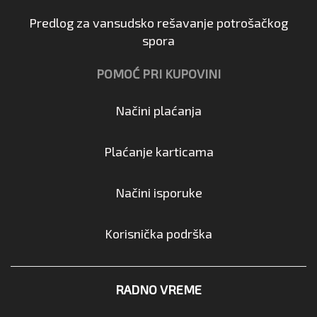
Predlog za vansudsko rešavanje potrošačkog
spora
POMOĆ PRI KUPOVINI
Načini plaćanja
Plaćanje karticama
Načini isporuke
Korisnička podrška
RADNO VREME