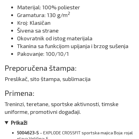
Materijal: 100% poliester
2
Gramatura: 130 g/m
Kroj: Klasičan
Šivena sa strane
Okovratnik od istog materijala
Tkanina sa funkcijom upijanja i brzog sušenja
Pakovanje: 100/10/1
Preporučena štampa:
Preslikač, sito štampa, sublimacija
Primena:
Treninzi, teretane, sportske aktivnosti, timske
uniforme, promotivni događaji.
Prikaži
5004623-S
– EXPLODE CROSSFIT sportska majica Boja: rojal
plava Veličina: S