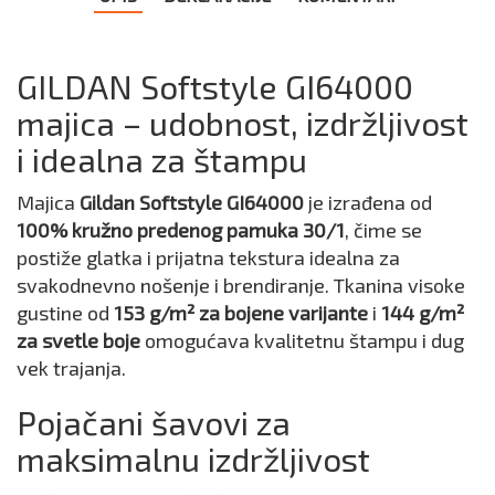
GILDAN Softstyle GI64000
majica – udobnost, izdržljivost
i idealna za štampu
Majica
Gildan Softstyle GI64000
je izrađena od
100% kružno predenog pamuka 30/1
, čime se
postiže glatka i prijatna tekstura idealna za
svakodnevno nošenje i brendiranje. Tkanina visoke
gustine od
153 g/m² za bojene varijante
i
144 g/m²
za svetle boje
omogućava kvalitetnu štampu i dug
vek trajanja.
Pojačani šavovi za
maksimalnu izdržljivost