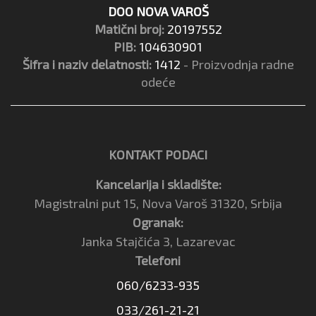
DOO NOVA VAROŠ
Matični broj:
20197552
PIB:
104630901
Šifra i naziv delatnosti:
1412
- Proizvodnja radne
odeće
KONTAKT PODACI
Kancelarija i skladište:
Magistralni put 15, Nova Varoš 31320, Srbija
Ogranak:
Janka Stajčića 3, Lazarevac
Telefoni
060/6233-935
033/261-21-21