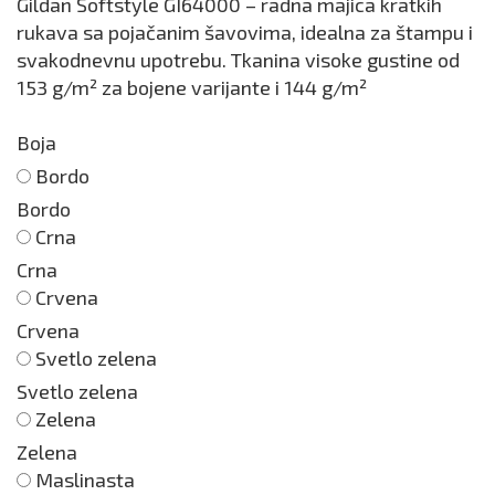
Gildan Softstyle GI64000 – radna majica kratkih
rukava sa pojačanim šavovima, idealna za štampu i
svakodnevnu upotrebu. Tkanina visoke gustine od
153 g/m² za bojene varijante i 144 g/m²
Boja
Bordo
Bordo
Crna
Crna
Crvena
Crvena
Svetlo zelena
Svetlo zelena
Zelena
Zelena
Maslinasta