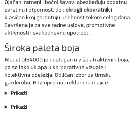
Ojačani rameni i bočni šavovi obezbeđuju dodatnu
čvrstinu i otpornost, dok
okrugli okovratnik
i
klasičan kroj garantuju udobnost tokom celog dana.
Savršena je za sve radne uslove, promotivne
aktivnosti i svakodnevnu upotrebu.
Široka paleta boja
Model GI64000 je dostupan u više atraktivnih boja,
pa se lako uklapa u korporativne vizuale i
kolektivna obeležja. Odličan izbor za timsku
garderobu, HTZ opremu i reklamne majice.
Prikaži
Prikaži