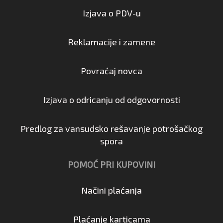
Izjava o PDV-u
Reklamacije i zamene
Povraćaj novca
Izjava o odricanju od odgovornosti
Predlog za vansudsko rešavanje potrošačkog
spora
POMOĆ PRI KUPOVINI
Načini plaćanja
Plaćanje karticama