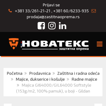
Prijavi se
+381 33/261-21-21
,
+381 60/6233-935
prodaja@zastitnaoprema.rs
Facebook
Instagram
LinkedIn
TOGG
Početna
Prodavnica
Zaštitna i radna odeća
Majice, dukserice i košulje
Radne majice
Majica GI64000/GIL64000 Softstyle
(153g/m2, 100% pamuk), u boji - Gildan