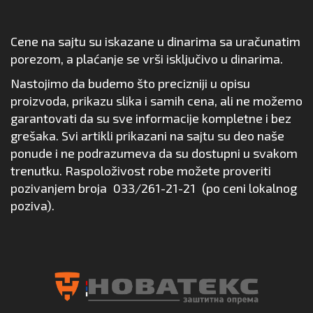
Cene na sajtu su iskazane u dinarima sa uračunatim
porezom, a plaćanje se vrši isključivo u dinarima.
Nastojimo da budemo što precizniji u opisu
proizvoda, prikazu slika i samih cena, ali ne možemo
garantovati da su sve informacije kompletne i bez
grešaka. Svi artikli prikazani na sajtu su deo naše
ponude i ne podrazumeva da su dostupni u svakom
trenutku. Raspoloživost robe možete proveriti
pozivanjem broja
033/261-21-21
(po ceni lokalnog
poziva).