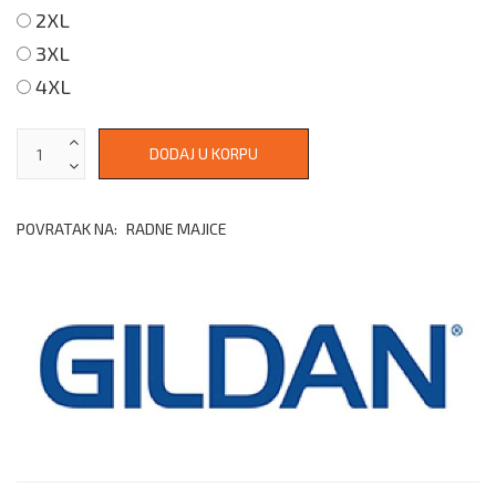
2XL
3XL
4XL
POVRATAK NA:
RADNE MAJICE