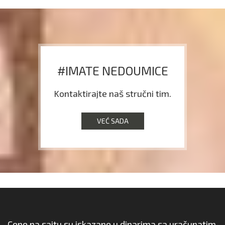
#IMATE NEDOUMICE
Kontaktirajte naš stručni tim.
VEĆ SADA
Cene na sajtu su iskazane u dinarima sa uračunatim