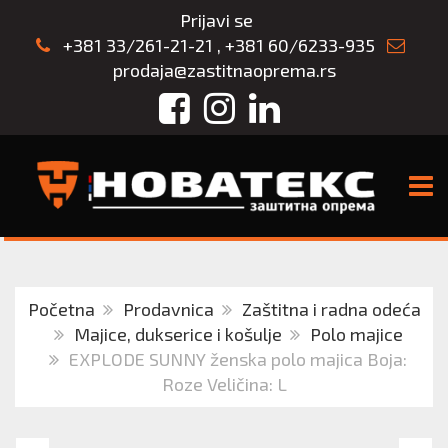
Prijavi se
+381 33/261-21-21
,
+381 60/6233-935
prodaja@zastitnaoprema.rs
Facebook
Instagram
LinkedIn
TOGG
Početna
Prodavnica
Zaštitna i radna odeća
Majice, dukserice i košulje
Polo majice
EXPLODE SUNNY ženska polo majica Boja:
Roze Veličina: L