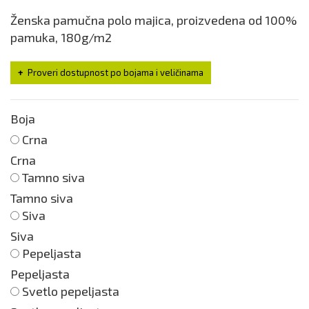
Ženska pamučna polo majica, proizvedena od 100%
pamuka, 180g/m2
Proveri dostupnost po bojama i veličinama
Boja
Crna
Crna
Tamno siva
Tamno siva
Siva
Siva
Pepeljasta
Pepeljasta
Svetlo pepeljasta