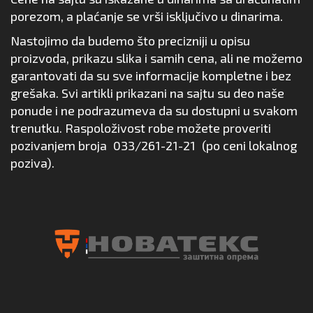
porezom, a plaćanje se vrši isključivo u dinarima.
Nastojimo da budemo što precizniji u opisu
proizvoda, prikazu slika i samih cena, ali ne možemo
garantovati da su sve informacije kompletne i bez
grešaka. Svi artikli prikazani na sajtu su deo naše
ponude i ne podrazumeva da su dostupni u svakom
trenutku. Raspoloživost robe možete proveriti
pozivanjem broja
033/261-21-21
(po ceni lokalnog
poziva).