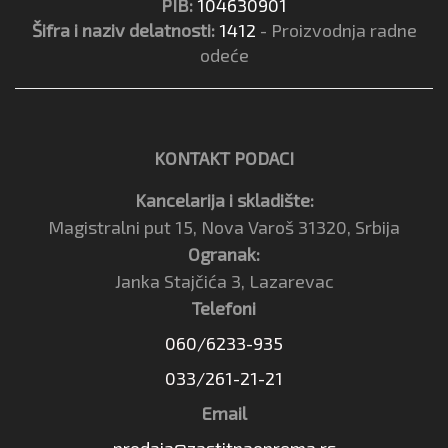
PIB:
104630901
Šifra i naziv delatnosti:
1412
- Proizvodnja radne
odeće
KONTAKT PODACI
Kancelarija i skladište:
Magistralni put 15, Nova Varoš 31320, Srbija
Ogranak:
Janka Stajčića 3, Lazarevac
Telefoni
060/6233-935
033/261-21-21
Email
prodaja@zastitnaoprema.rs