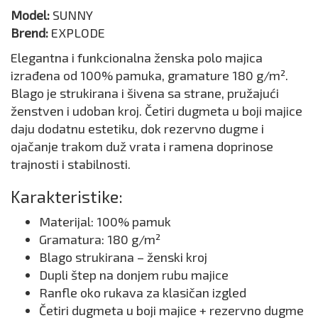
Model:
SUNNY
Brend:
EXPLODE
Elegantna i funkcionalna ženska polo majica
izrađena od 100% pamuka, gramature 180 g/m².
Blago je strukirana i šivena sa strane, pružajući
ženstven i udoban kroj. Četiri dugmeta u boji majice
daju dodatnu estetiku, dok rezervno dugme i
ojačanje trakom duž vrata i ramena doprinose
trajnosti i stabilnosti.
Karakteristike:
Materijal: 100% pamuk
Gramatura: 180 g/m²
Blago strukirana – ženski kroj
Dupli štep na donjem rubu majice
Ranfle oko rukava za klasičan izgled
Četiri dugmeta u boji majice + rezervno dugme