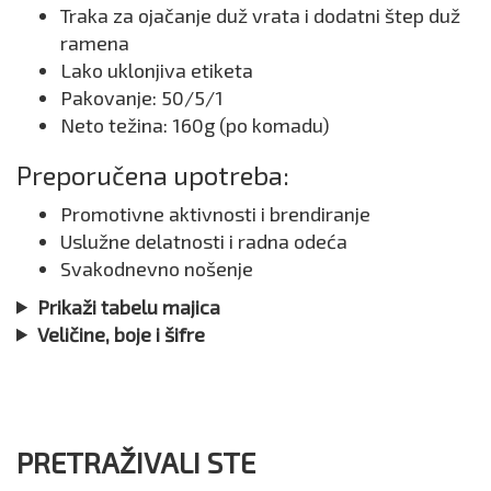
Traka za ojačanje duž vrata i dodatni štep duž
ramena
Lako uklonjiva etiketa
Pakovanje: 50/5/1
Neto težina: 160g (po komadu)
Preporučena upotreba:
Promotivne aktivnosti i brendiranje
Uslužne delatnosti i radna odeća
Svakodnevno nošenje
Prikaži tabelu majica
Veličine, boje i šifre
PRETRAŽIVALI STE