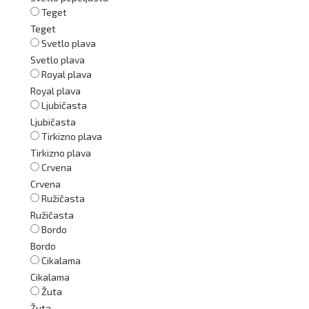
Teget
Teget
Svetlo plava
Svetlo plava
Royal plava
Royal plava
Ljubičasta
Ljubičasta
Tirkizno plava
Tirkizno plava
Crvena
Crvena
Ružičasta
Ružičasta
Bordo
Bordo
Cikalama
Cikalama
Žuta
Žuta