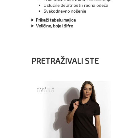
Uslužne delatnosti i radna odeća
Svakodnevno nošenje
Prikaži tabelu majica
Veličine, boje i šifre
PRETRAŽIVALI STE