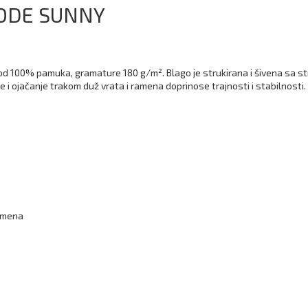
LODE SUNNY
d 100% pamuka, gramature 180 g/m². Blago je strukirana i šivena sa str
 i ojačanje trakom duž vrata i ramena doprinose trajnosti i stabilnosti.
ramena