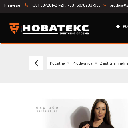
Prijavi se
+381 33/261-21-21
,
+381 60/6233-935
prodaja@z
PO
EXPLODE
Početna
Prodavnica
Zaštitna i radn
AZZURO
II
muška
polo
majica