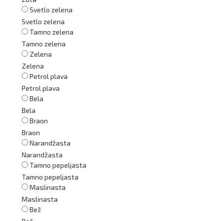
Svetlo zelena
Svetlo zelena
Tamno zelena
Tamno zelena
Zelena
Zelena
Petrol plava
Petrol plava
Bela
Bela
Braon
Braon
Narandžasta
Narandžasta
Tamno pepeljasta
Tamno pepeljasta
Maslinasta
Maslinasta
Bež