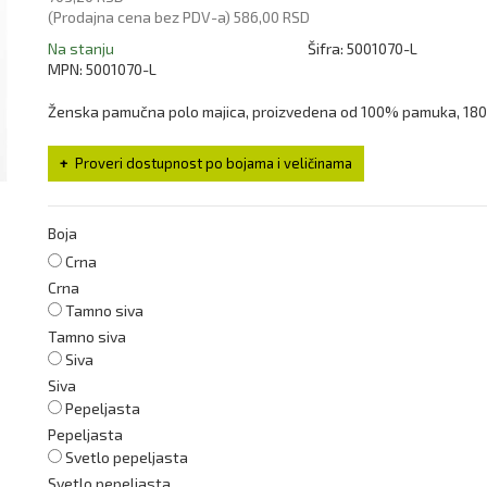
(Prodajna cena bez PDV-a)
586,00 RSD
Na stanju
Šifra:
5001070-L
MPN:
5001070-L
Ženska pamučna polo majica, proizvedena od 100% pamuka, 18
Proveri dostupnost po bojama i veličinama
Boja
Crna
Crna
Tamno siva
Tamno siva
Siva
Siva
Pepeljasta
Pepeljasta
Svetlo pepeljasta
Svetlo pepeljasta