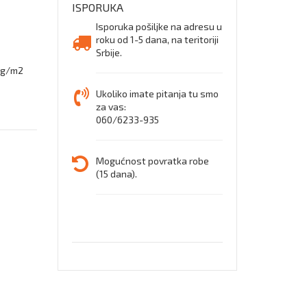
ISPORUKA
Isporuka pošiljke na adresu u
roku od 1-5 dana, na teritoriji
Srbije.
0g/m2
Ukoliko imate pitanja tu smo
za vas:
060/6233-935
Mogućnost povratka robe
(15 dana).