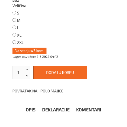
Bež
Veličina
S
M
L
XL
2XL
Na stanju:
43 kom.
Lager osvežen: 6.8.2026 04:42
POVRATAK NA:
POLO MAJICE
OPIS
DEKLARACIJE
KOMENTARI