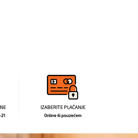
INE
IZABERITE PLAĆANJE
-21
Online ili pouzećem