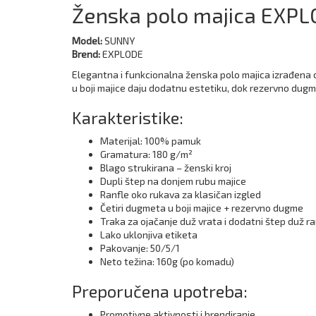
Ženska polo majica EXP
Model:
SUNNY
Brend:
EXPLODE
Elegantna i funkcionalna ženska polo majica izrađena o
u boji majice daju dodatnu estetiku, dok rezervno dugme
Karakteristike:
Materijal: 100% pamuk
Gramatura: 180 g/m²
Blago strukirana – ženski kroj
Dupli štep na donjem rubu majice
Ranfle oko rukava za klasičan izgled
Četiri dugmeta u boji majice + rezervno dugme
Traka za ojačanje duž vrata i dodatni štep duž 
Lako uklonjiva etiketa
Pakovanje: 50/5/1
Neto težina: 160g (po komadu)
Preporučena upotreba:
Promotivne aktivnosti i brendiranje