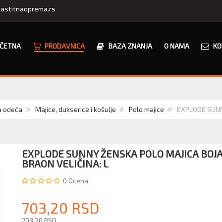
astitnaoprema.rs
ČETNA
PRODAVNICA
BAZA ZNANJA
O NAMA
KO
a odeća
Majice, dukserice i košulje
Polo majice
EXPLODE SUNNY 
EXPLODE SUNNY ŽENSKA POLO MAJICA BOJA
BRAON VELIČINA: L
0
Ocena
703,20 RSD
703,20 RSD