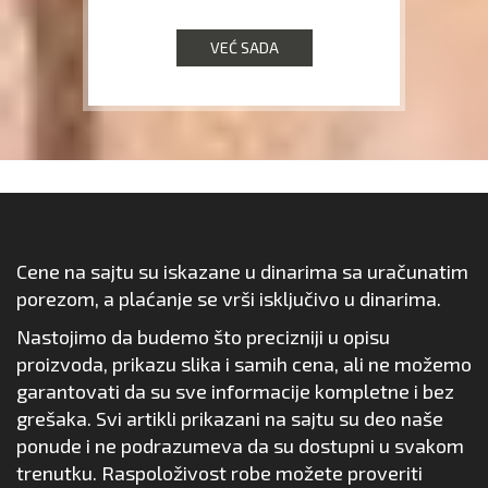
VEĆ SADA
Cene na sajtu su iskazane u dinarima sa uračunatim
porezom, a plaćanje se vrši isključivo u dinarima.
Nastojimo da budemo što precizniji u opisu
proizvoda, prikazu slika i samih cena, ali ne možemo
garantovati da su sve informacije kompletne i bez
grešaka. Svi artikli prikazani na sajtu su deo naše
ponude i ne podrazumeva da su dostupni u svakom
trenutku. Raspoloživost robe možete proveriti