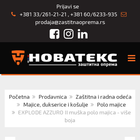
Prijavi se
+381 33/261-21-21
,
+381 60/6233-935
prodaja@zastitnaoprema.rs
Facebook
Instagram
LinkedIn
TOGG
Početna
Prodavnica
Zaštitna i radna odeća
Majice, dukserice i košulje
Polo majice
EXPLODE AZZURO II muška polo majica - više
boja