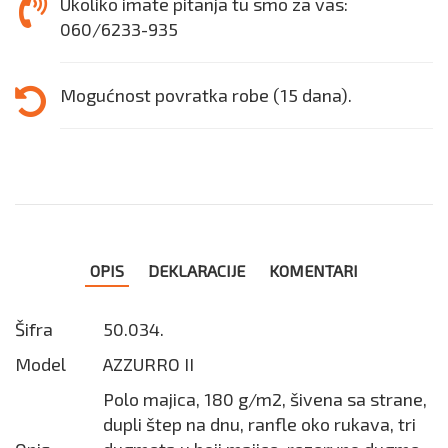
Ukoliko imate pitanja tu smo za vas:
060/6233-935
Mogućnost povratka robe (15 dana).
OPIS
DEKLARACIJE
KOMENTARI
Šifra
50.034.
Model
AZZURRO II
Polo majica, 180 g/m2, šivena sa strane,
dupli štep na dnu, ranfle oko rukava, tri