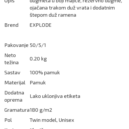
Opis
dugmeta u boji majice, rezervno dugme,
ojačana trakom duž vrata i dodatnim
štepom duž ramena
Brend
EXPLODE
Pakovanje
50/5/1
Neto
0.20 kg
težina
Sastav
100% pamuk
Materijal
Pamuk
Dodatna
Lako uklonjiva etiketa
oprema
Gramatura
180 g/m2
Pol
Twin model, Unisex