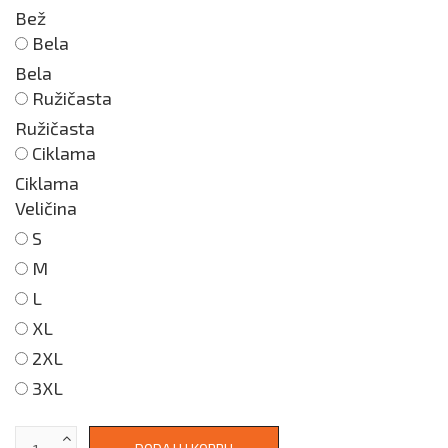
Bež
Bela
Bela
Ružičasta
Ružičasta
Ciklama
Ciklama
Veličina
S
M
L
XL
2XL
3XL