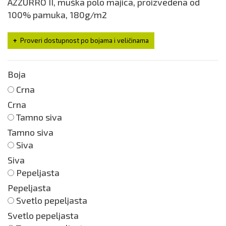
AZZURRO II, muška polo majica, proizvedena od
100% pamuka, 180g/m2
Proveri dostupnost po bojama i veličinama
Boja
Crna
Crna
Tamno siva
Tamno siva
Siva
Siva
Pepeljasta
Pepeljasta
Svetlo pepeljasta
Svetlo pepeljasta