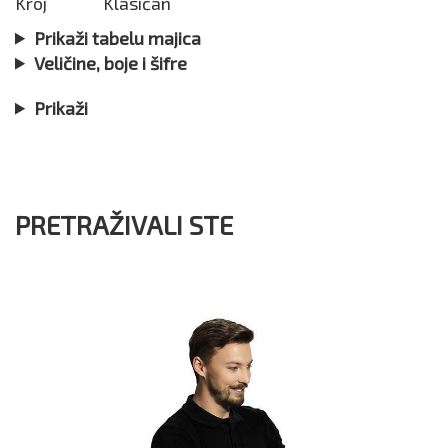
Kroj
Klasičan
Prikaži tabelu majica
Veličine, boje i šifre
Prikaži
PRETRAŽIVALI STE