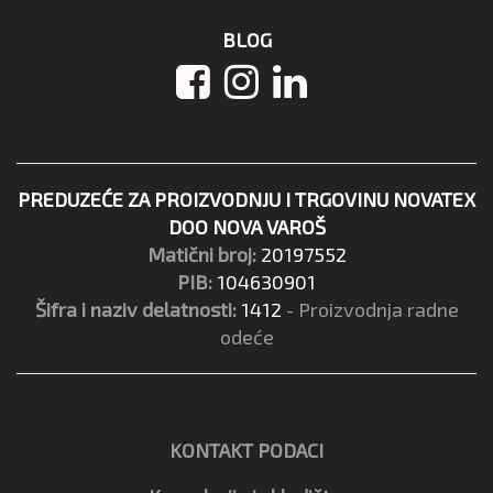
BLOG
PREDUZEĆE ZA PROIZVODNJU I TRGOVINU NOVATEX
DOO NOVA VAROŠ
Matični broj:
20197552
PIB:
104630901
Šifra i naziv delatnosti:
1412
- Proizvodnja radne
odeće
KONTAKT PODACI