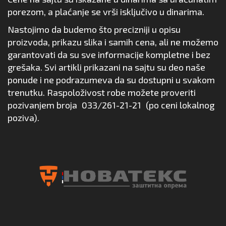
porezom, a plaćanje se vrši isključivo u dinarima.
Nastojimo da budemo što precizniji u opisu
proizvoda, prikazu slika i samih cena, ali ne možemo
garantovati da su sve informacije kompletne i bez
grešaka. Svi artikli prikazani na sajtu su deo naše
ponude i ne podrazumeva da su dostupni u svakom
trenutku. Raspoloživost robe možete proveriti
pozivanjem broja
033/261-21-21
(po ceni lokalnog
poziva).