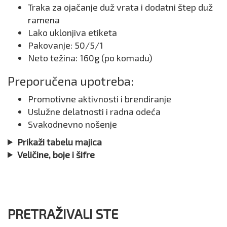
Traka za ojačanje duž vrata i dodatni štep duž
ramena
Lako uklonjiva etiketa
Pakovanje: 50/5/1
Neto težina: 160g (po komadu)
Preporučena upotreba:
Promotivne aktivnosti i brendiranje
Uslužne delatnosti i radna odeća
Svakodnevno nošenje
Prikaži tabelu majica
Veličine, boje i šifre
PRETRAŽIVALI STE