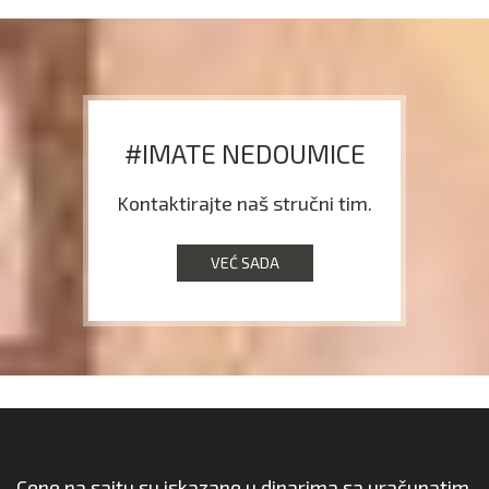
#IMATE NEDOUMICE
Kontaktirajte naš stručni tim.
VEĆ SADA
Cene na sajtu su iskazane u dinarima sa uračunatim