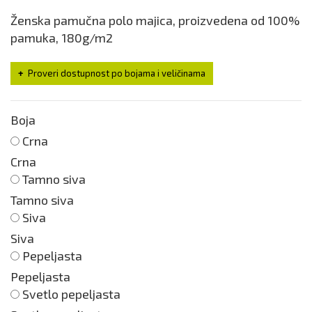
Ženska pamučna polo majica, proizvedena od 100%
pamuka, 180g/m2
Proveri dostupnost po bojama i veličinama
Boja
Crna
Crna
Tamno siva
Tamno siva
Siva
Siva
Pepeljasta
Pepeljasta
Svetlo pepeljasta