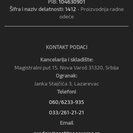
PIB:
104630901
Šifra i naziv delatnosti:
1412
- Proizvodnja radne
odeće
KONTAKT PODACI
Kancelarija i skladište:
Magistralni put 15, Nova Varoš 31320, Srbija
Ogranak:
Janka Stajčića 3, Lazarevac
Telefoni
060/6233-935
033/261-21-21
Email
prodaja@zastitnaoprema.rs