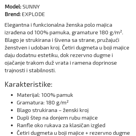
Model:
SUNNY
Brend:
EXPLODE
Elegantna i funkcionalna ženska polo majica
izrađena od 100% pamuka, gramature 180 g/m².
Blago je strukirana i šivena sa strane, pružajući
ženstven i udoban kroj. Četiri dugmeta u boji majice
daju dodatnu estetiku, dok rezervno dugme i
ojačanje trakom duž vrata i ramena doprinose
trajnosti i stabilnosti.
Karakteristike:
Materijal: 100% pamuk
Gramatura: 180 g/m²
Blago strukirana – ženski kroj
Dupli štep na donjem rubu majice
Ranfle oko rukava za klasičan izgled
Četiri dugmeta u boji majice + rezervno dugme