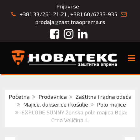
Prijavi se
+381 33/261-21-21
,
+381 60/6233-935
prodaja@zastitnaoprema.rs
Facebook
Instagram
LinkedIn
TOGG
Početna
Prodavnica
Zaštitna i radna odeća
Majice, dukserice i košulje
Polo majice
EXPLODE SUNNY ženska polo majica Boja:
Crna Veličina: L