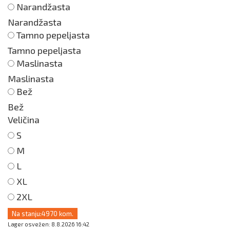
Narandžasta
Narandžasta
Tamno pepeljasta
Tamno pepeljasta
Maslinasta
Maslinasta
Bež
Bež
Veličina
S
M
L
XL
2XL
Na stanju:
4970 kom.
Lager osvežen: 8.8.2026 16:42