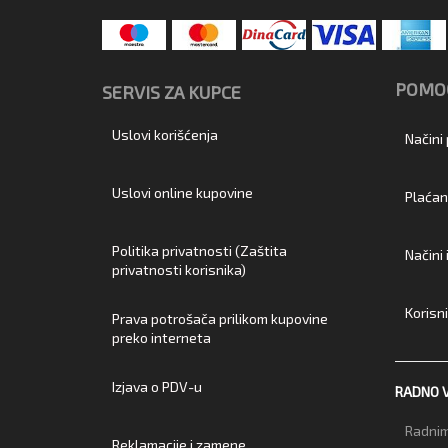
POMOĆ
SERVIS ZA KUPCE
Uslovi korišćenja
Načini
Uslovi online kupovine
Plaćan
Politika privatnosti (Zaštita
Načini
privatnosti korisnika)
Korisn
Prava potrošača prilikom kupovine
preko interneta
Izjava o PDV-u
RADNO 
Radnim
Reklamacije i zamene