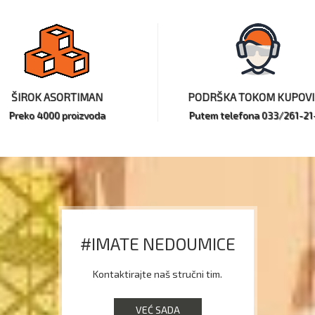
ŠIROK ASORTIMAN
PODRŠKA TOKOM KUPOV
Preko 4000 proizvoda
Putem telefona 033/261-21
#IMATE NEDOUMICE
Kontaktirajte naš stručni tim.
VEĆ SADA