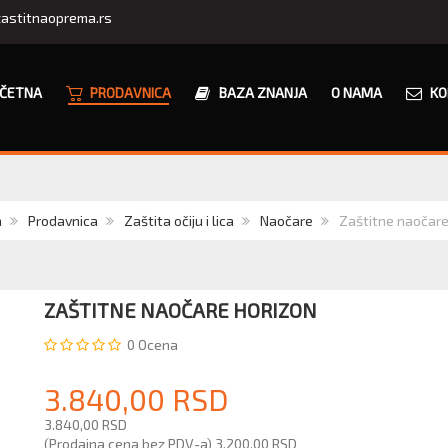
astitnaoprema.rs
ČETNA
PRODAVNICA
BAZA ZNANJA
O NAMA
KO
a
Prodavnica
Zaštita očiju i lica
Naočare
Zaštitne naočare
ZAŠTITNE NAOČARE HORIZON
0
Ocena
3.840,00 RSD
3.840,00 RSD
(Prodajna cena bez PDV-a)
3.200,00 RSD