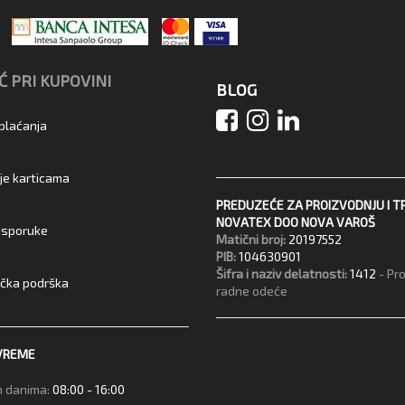
 PRI KUPOVINI
BLOG
 plaćanja
je karticama
PREDUZEĆE ZA PROIZVODNJU I T
NOVATEX DOO NOVA VAROŠ
 isporuke
Matični broj:
20197552
PIB:
104630901
Šifra i naziv delatnosti:
1412
- Pr
ička podrška
radne odeće
VREME
 danima:
08:00 - 16:00