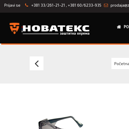
Prijavi se
+381 33/261-21-21
,
+381 60/6233-935
prodaja@z
PO
Zaštitne
Početn
naočare-
brile
3M
GoggleGear
500