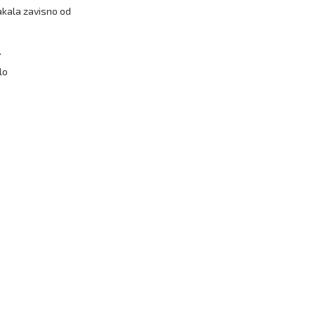
akala zavisno od
.
lo