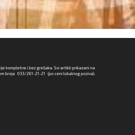
e kompletne i bez grešaka. Svi artikli prikazani na
em broja
033/261-21-21
(po ceni lokalnog poziva).