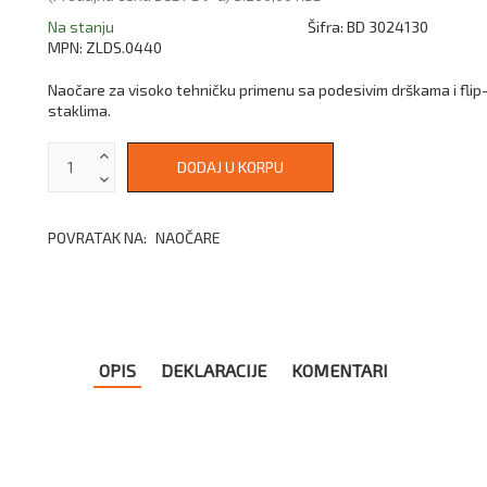
Na stanju
Šifra:
BD 3024130
MPN:
ZLDS.0440
Naočare za visoko tehničku primenu sa podesivim drškama i flip
staklima.
POVRATAK NA:
NAOČARE
OPIS
DEKLARACIJE
KOMENTARI