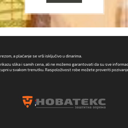
zom, a plaćanje se vrši isključivo u dinarima.
rikazu slika i samih cena, ali ne možemo garantovati da su sve informacij
upni u svakom trenutku. Raspoloživost robe možete proveriti pozivanj