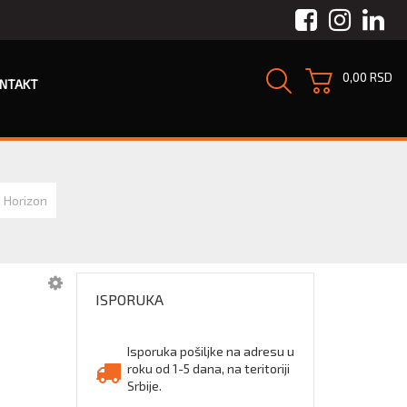
Facebook
Instagra
Link
0,00 RSD
NTAKT
 Horizon
ISPORUKA
Isporuka pošiljke na adresu u
roku od 1-5 dana, na teritoriji
Srbije.