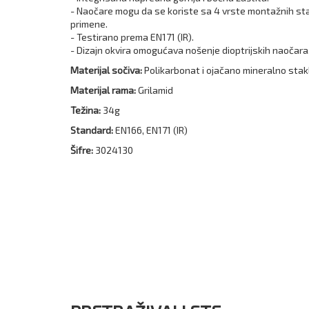
- Naočare mogu da se koriste sa 4 vrste montažnih st
primene.
- Testirano prema EN171 (IR).
- Dizajn okvira omogućava nošenje dioptrijskih naočara
Materijal sočiva:
Polikarbonat i ojačano mineralno stak
Materijal rama:
Grilamid
Težina:
34g
Standard:
EN166, EN171 (IR)
Šifre:
3024130