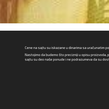
Cene na sajtu su iskazane u dinarima sa uračunatim pore
Nastojimo da budemo što precizniji u opisu proizvoda, p
sajtu su deo naše ponude i ne podrazumeva da su dost