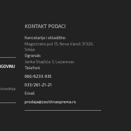
KONTAKT PODACI
Kancelarija i skladište:
Magistralni put 15, Nova Varoš 31320,
Srbija
Ogranak:
Janka Stajčića 3, Lazarevac
RGOVINU
Telefoni
060/6233-935
033/261-21-21
oizvodnja
Email
prodaja@zastitnaoprema.rs