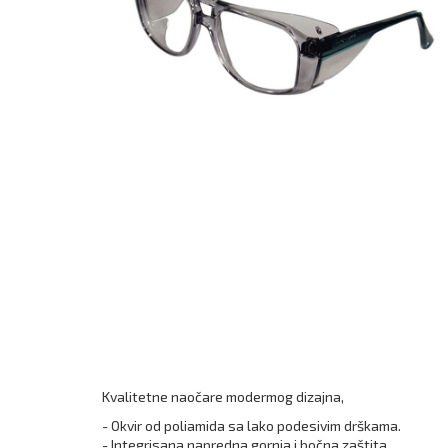
Boja:
bistre
naočare
Kvalitetne naočare modermog dizajna,
- Okvir od poliamida sa lako podesivim drškama.
- Integrisana napredna gornja i bočna zaštita.