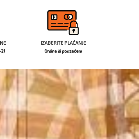
INE
IZABERITE PLAĆANJE
-21
Online ili pouzećem