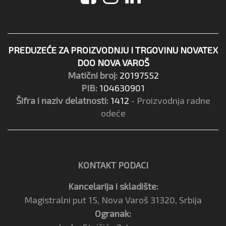
PREDUZEĆE ZA PROIZVODNJU I TRGOVINU NOVATEX
DOO NOVA VAROŠ
Matični broj:
20197552
PIB:
104630901
Šifra i naziv delatnosti:
1412
- Proizvodnja radne
odeće
KONTAKT PODACI
Kancelarija i skladište:
Magistralni put 15, Nova Varoš 31320, Srbija
Ogranak: