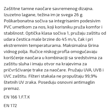
Zaštitne tamne naočare savremenog dizajna.
Izuzetno lagane, težina im je svega 26 g.
Polikarbonatna sočiva sa integrisanim podesivim
PVC umetkom za nos, koji korisniku pruža komfor i
stabilnost. Optička klasa sočiva 1, pružaju zaštitu od
udara čestica male brzine do 45 m/s, čak i pri
ekstremnim temperaturama. Maksimalna širina
vidnog polja. Ručice niskog profla omogućavaju
korišćenje naočara u kombinaciji sa sredstvima za
zaštitu sluha i imaju otvor na krajevima za
pričvršćivanje trake za naočare. Pružaju UVA, UVB i
UVC zaštitu. Filteri stakala ne propuštaju 99,9%
štetnih UV zraka. Poseduju osnovni antimaglin
premaz.
EN 166 1.F.T.K
EN 172