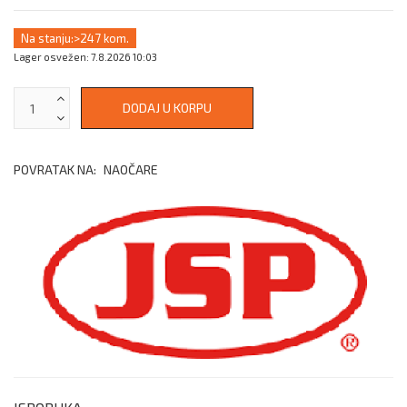
Na stanju:
>247 kom.
Lager osvežen: 7.8.2026 10:03
POVRATAK NA:
NAOČARE