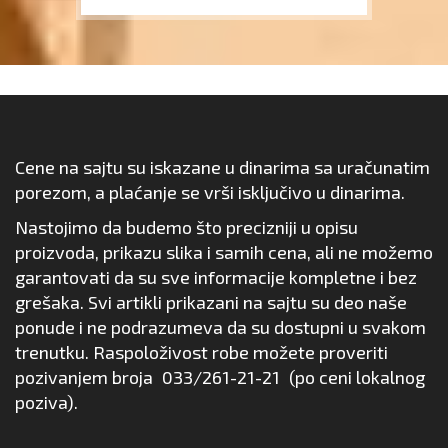
Cene na sajtu su iskazane u dinarima sa uračunatim
porezom, a plaćanje se vrši isključivo u dinarima.
Nastojimo da budemo što precizniji u opisu
proizvoda, prikazu slika i samih cena, ali ne možemo
garantovati da su sve informacije kompletne i bez
grešaka. Svi artikli prikazani na sajtu su deo naše
ponude i ne podrazumeva da su dostupni u svakom
trenutku. Raspoloživost robe možete proveriti
pozivanjem broja
033/261-21-21
(po ceni lokalnog
poziva).