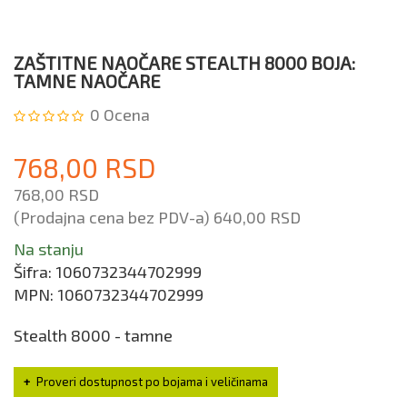
ZAŠTITNE NAOČARE STEALTH 8000 BOJA:
TAMNE NAOČARE
0
Ocena
768,00 RSD
768,00 RSD
(Prodajna cena bez PDV-a)
640,00 RSD
Na stanju
Šifra:
1060732344702999
MPN:
1060732344702999
Stealth 8000 - tamne
Proveri dostupnost po bojama i veličinama