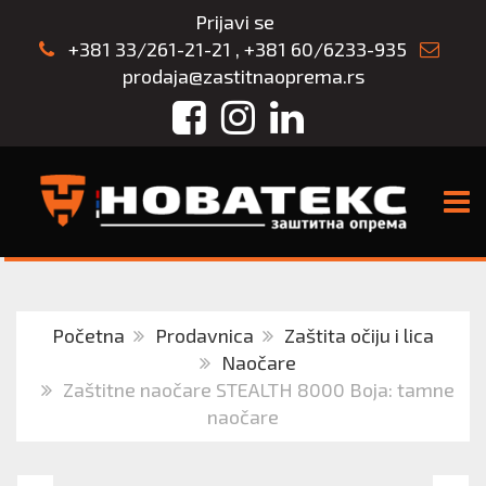
Prijavi se
+381 33/261-21-21
,
+381 60/6233-935
prodaja@zastitnaoprema.rs
Facebook
Instagram
LinkedIn
TOGG
Početna
Prodavnica
Zaštita očiju i lica
Naočare
Zaštitne naočare STEALTH 8000 Boja: tamne
naočare