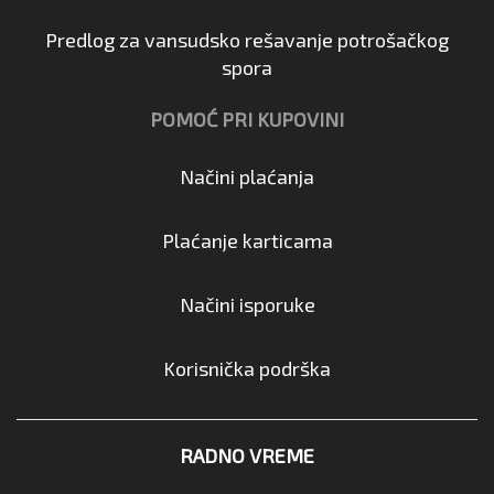
Predlog za vansudsko rešavanje potrošačkog
spora
POMOĆ PRI KUPOVINI
Načini plaćanja
Plaćanje karticama
Načini isporuke
Korisnička podrška
RADNO VREME