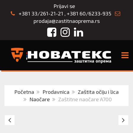
Prijavi se
+381 33/261-21-21
,
+381 60/6233-935
prodaja@zastitnaoprema.rs
Facebook
Instagram
LinkedIn
TOGG
Početna
Prodavnica
Zaštita očiju i lica
Naočare
Zaštitne naočare A700
PW22
Za
-
na