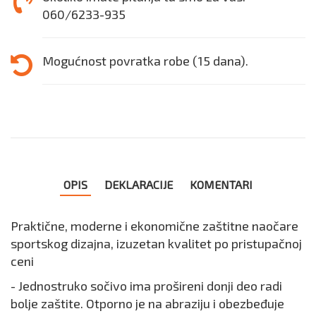
060/6233-935
Mogućnost povratka robe (15 dana).
OPIS
DEKLARACIJE
KOMENTARI
Praktične, moderne i ekonomične zaštitne naočare
sportskog dizajna, izuzetan kvalitet po pristupačnoj
ceni
- Jednostruko sočivo ima prošireni donji deo radi
bolje zaštite. Otporno je na abraziju i obezbeđuje