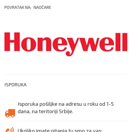
POVRATAK NA:
NAOČARE
ISPORUKA
Isporuka pošiljke na adresu u roku od 1-5
dana, na teritoriji Srbije.
Ukoliko imate pitanja tu smo za vas: