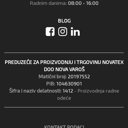
Radnim danima:
08:00 - 16:00
BLOG
PREDUZEĆE ZA PROIZVODNJU I TRGOVINU NOVATEX
DOO NOVA VAROŠ
Matični broj:
20197552
PIB:
104630901
Šifra i naziv delatnosti:
1412
- Proizvodnja radne
odeće
KONTAKT PODACI