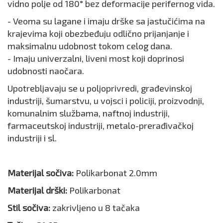
vidno polje od 180° bez deformacije perifernog vida.
- Veoma su lagane i imaju drške sa jastučićima na
krajevima koji obezbeđuju odlično prijanjanje i
maksimalnu udobnost tokom celog dana.
- Imaju univerzalni, liveni most koji doprinosi
udobnosti naočara.
Upotrebljavaju se u poljoprivredi, građevinskoj
industriji, šumarstvu, u vojsci i policiji, proizvodnji,
komunalnim službama, naftnoj industriji,
farmaceutskoj industriji, metalo-prerađivačkoj
industriji i sl.
Materijal sočiva:
Polikarbonat 2.0mm
Materijal drški:
Polikarbonat
Stil sočiva:
zakrivljeno u 8 tačaka