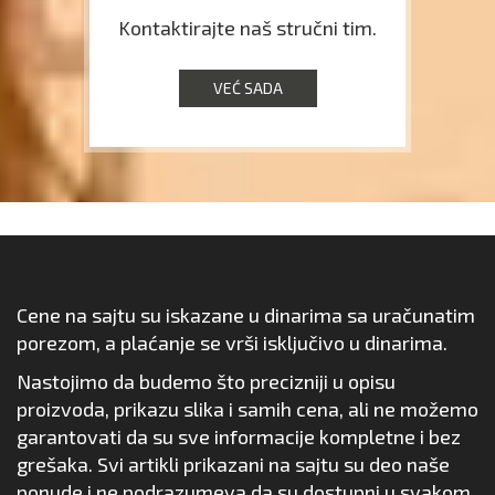
Kontaktirajte naš stručni tim.
VEĆ SADA
Cene na sajtu su iskazane u dinarima sa uračunatim
porezom, a plaćanje se vrši isključivo u dinarima.
Nastojimo da budemo što precizniji u opisu
proizvoda, prikazu slika i samih cena, ali ne možemo
garantovati da su sve informacije kompletne i bez
grešaka. Svi artikli prikazani na sajtu su deo naše
ponude i ne podrazumeva da su dostupni u svakom