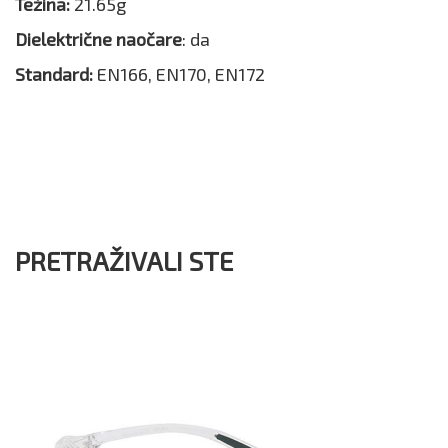
Težina:
21.65g
Dielektrične naočare
: da
Standard:
EN166, EN170, EN172
PRETRAŽIVALI STE