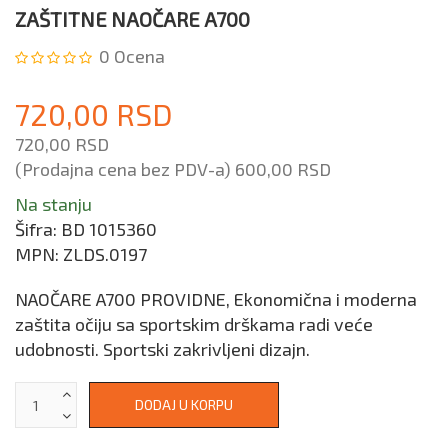
ZAŠTITNE NAOČARE A700
0
Ocena
720,00 RSD
720,00 RSD
(Prodajna cena bez PDV-a)
600,00 RSD
Na stanju
Šifra:
BD 1015360
MPN:
ZLDS.0197
NAOČARE A700 PROVIDNE, Ekonomična i moderna
zaštita očiju sa sportskim drškama radi veće
udobnosti. Sportski zakrivljeni dizajn.