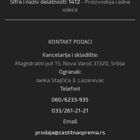
Šifra i naziv delatnosti:
1412
- Proizvodnja radne
odeće
KONTAKT PODACI
Kancelarija i skladište:
Magistralni put 15, Nova Varoš 31320, Srbija
Ogranak:
Janka Stajčića 3, Lazarevac
Telefoni
060/6233-935
033/261-21-21
Email
prodaja@zastitnaoprema.rs