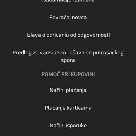
Povraćaj novca
Izjava o odricanju od odgovornosti
Predlog za vansudsko rešavanje potrošačkog
spora
POMOĆ PRI KUPOVINI
Načini plaćanja
Plaćanje karticama
Načini isporuke