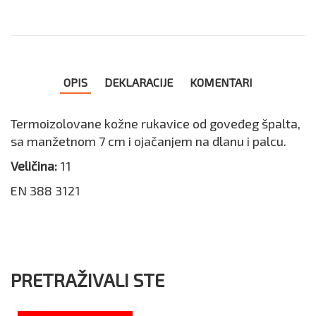
OPIS
DEKLARACIJE
KOMENTARI
Termoizolovane kožne rukavice od goveđeg špalta,
sa manžetnom 7 cm i ojačanjem na dlanu i palcu.
Veličina:
11
EN 388 3121
PRETRAŽIVALI STE