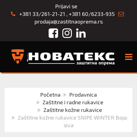
Prijavi se
+381 33/261-21-21
,
+381 60/6233-935
prodaja@zastitnaoprema.rs
Facebook
Instagram
LinkedIn
TOGG
Početna
Prodavnica
Zaštitne i radne rukavice
Zaštitne kožne rukavice
Zaštitne kožne rukavice SNIPE WINTER Boja:
siva