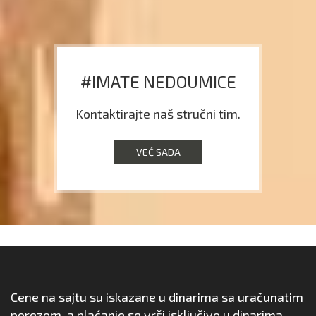
#IMATE NEDOUMICE
Kontaktirajte naš stručni tim.
VEĆ SADA
Cene na sajtu su iskazane u dinarima sa uračunatim
porezom, a plaćanje se vrši isključivo u dinarima.