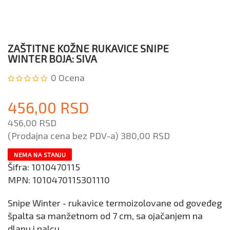
ZAŠTITNE KOŽNE RUKAVICE SNIPE
WINTER BOJA: SIVA
0
Ocena
456,00 RSD
456,00 RSD
(Prodajna cena bez PDV-a)
380,00 RSD
NEMA NA STANJU
Šifra:
1010470115
MPN:
1010470115301110
Snipe Winter - rukavice termoizolovane od goveđeg
špalta sa manžetnom od 7 cm, sa ojačanjem na
dlanu i palcu